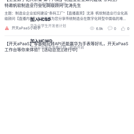
华为云开发者社区组织
特邀帆软制造业行业化高级顾问 沈涛先生
主题：制造业企业如何建设“条码工厂”【直播嘉宾】沈涛 帆软制造业行业化高
级顾问【直播内容】本次直播为您分享传统制造业在数字化转型中面临的难
加入HCSD
题，结合制造企业落地实践案例分享报工、设备、仓库等场景最佳实践，现学
华为云学生开发者计划
开天aPaaS小助手
6.9k
0
0
现用。6月1日（周三）16:00-17:00 点此观看直播~ 【观看直播抽好礼】直播
期间可参与抽奖哦~往期精彩分享>> 【工业数字化大讲堂】第一期 华为数字化
转型分享（车海平 华为公司高...
加入HCWD
【开天aPaaS】零基础玩转API还能赢华为手表等好礼，开天aPaaS
华为云女性开发者计划，即将开启
工作台等你来体验！[活动总览][进行中]
开天aPaaS集成工作台火热公测中！体验API新玩法，挑战进阶体验任务，赢华
鲁班会
为手表Watch GT2、音箱、定制数据收纳包及码豆等好礼！活动总览看这里~
针对核心伙伴开发者的高端组织
开天aPaaS小助手
6.8k
0
1
高校生态
如何通过开天aPaaS集成工作台，调用身份证二要素认证API？
华为云高校开发者项目
在当前社会和经济大环境下，实名认证已成为一种趋势和措施，而如何快
查看社区
开发者激励计划
速、高效地实现对用户身份和信息的核验，是很多企业和相关机构的刚性需
求，那如何快速实现对用户身份真实性的核验呢？ 这次的API推荐就给大家
做任务领积分，兑换开发者权益
开天aPaaS小助手
12.1k
0
0
安排上了~快来一起看看如何通过开天aPaaS集成工作台，调用身份证二要素认
证API，快速实现对用户身份的核验吧！ 一、什么是身份证二要素认证API？
案例共创
身份证二要素认证API，是最基础
【云驻共创】华为云图像识别服务
CodeArts代码智能体优秀应用开发