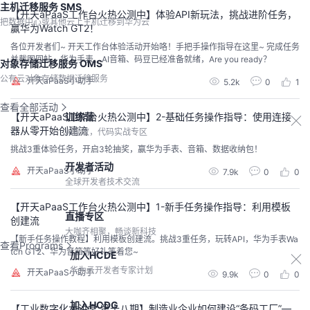
主机迁移服务 SMS
【开天aPaaS工作台火热公测中】体验API新玩法，挑战进阶任务，
把数据中心或其他云上主机迁移到华为云
赢华为Watch GT2！
各位开发者们~ 开天工作台体验活动开始咯！手把手操作指导在这里~ 完成任务
并截图回帖，华为手表、AI音箱、码豆已经准备就绪，Are you ready？
对象存储迁移服务 OMS
公有云对象存储数据迁移服务
开天aPaaS小助手
5.2k
0
1
查看全部活动
【开天aPaaS工作台火热公测中】2-基础任务操作指导：使用连接
训练营
器从零开始创建流
AI提效，代码实战专区
挑战3重体验任务，开启3轮抽奖，赢华为手表、音箱、数据收纳包！
开发者活动
开天aPaaS小助手
7.9k
0
0
全球开发者技术交流
【开天aPaaS工作台火热公测中】1-新手任务操作指导：利用模板
直播专区
创建流
大咖齐相聚，畅谈新科技
【新手任务操作教程】利用模板创建流。挑战3重任务，玩转API，华为手表Wa
查看Programs
tch GT2、华为音箱等好礼等着您~
加入HCDE
华为云开发者专家计划
开天aPaaS小助手
9.9k
0
0
加入HCDG
【工业数字化大讲堂 第十八期】制造业企业如何建设“条码工厂”—