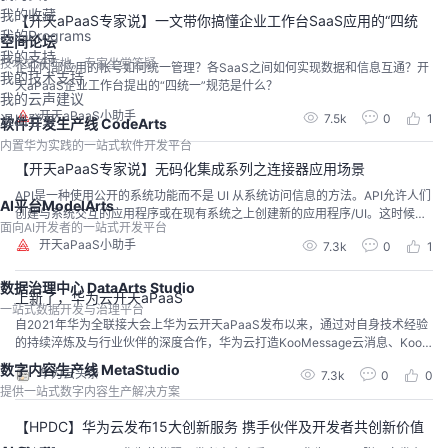
我的收藏
【开天aPaaS专家说】一文带你搞懂企业工作台SaaS应用的“四统
我的Programs
一”
空间论坛
我的支持
技术交流阵地，专家坐堂答疑
企业内部应用的帐号如何统一管理？各SaaS之间如何实现数据和信息互通？开
我的技术支持
天aPaaS企业工作台提出的“四统一”规范是什么？
我的云声建议
开天aPaaS小助手
7.5k
0
1
退出登录
软件开发生产线 CodeArts
内置华为实践的一站式软件开发平台
【开天aPaaS专家说】无码化集成系列之连接器应用场景
API是一种使用公开的系统功能而不是 UI 从系统访问信息的方法。API允许人们
AI平台ModelArts
创建与系统交互的应用程序或在现有系统之上创建新的应用程序/UI。这时候您
面向AI开发者的一站式开发平台
需要属性API接口定义/协议，使用不同语言的开发工具去调用它们，使用的是
开天aPaaS小助手
7.3k
0
1
有一定门槛的
数据治理中心 DataArts Studio
上新了，华为云开天aPaaS
一站式数据开发与治理平台
自2021年华为全联接大会上华为云开天aPaaS发布以来，通过对自身技术经验
的持续淬炼及与行业伙伴的深度合作，华为云打造KooMessage云消息、KooM
ap云地图等多个基础aPaaS服务，和工业、政务、煤矿、教育、供热5个行业a
数字内容生产线 MetaStudio
华为云头条
7.3k
0
0
PaaS服务，开放超过30,000个API，让企业开发者不必重复造轮子、不必重复
提供一站式数字内容生产解决方案
走弯路，快速实现行业SaaS创新。
【HPDC】华为云发布15大创新服务 携手伙伴及开发者共创新价值