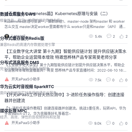
想。
【云原生 | Kubernetes篇】Kubernetes原理与安装（二）
数据仓库服务 DWS
极致性能、稳定、按需扩展的数据仓库
​Kubernetes原理与安装一、集群原理1、master-node 架构master 和 worker
怎么交互 master决定worker里面都有什么 worker只是和master （API） 通
信； 每一个节点自己干自己的活程序员使用UI或者CLI操作k8s集群的master，
Lansonli
5.4k
2
2
就可以知道整个集群的状况2、工作原理master节点（Control Plane【控制面
分布式缓存服务Redis版
板】）：maste...
兼容Redis的高速内存数据处理引擎
【工业数字化大讲堂 第十九期】智能供应链计划 提升供应链决策水
平，帮助企业运营降本增效 特邀悠桦林产品专家蒋旻老师分享
分布式消息服务 DMS
【工业数字化大讲堂】第十九期智能供应链计划提升供应链决策水平，帮助企
完全托管的高性能消息队列服务
业运营降本增效直播嘉宾：蒋旻 悠桦林产品专家直播时间：2022-06-10 16:0
0-17:00观看地址：点击链接观看往期精彩分享>> 【工业数字化大讲堂】第一
开天aPaaS小助手
7.5k
0
0
期 华为数字化转型分享（车海平 华为公司高级副总裁、数字转型首席战略官）l
ive2021/12/22第二期 建立制造领域数字化转型的基石（陈振华 中国机床工具
华为云实时音视频 SparkRTC
工业协...
面向互联网的实时音视频通信云服务
【开天aPaaS工作台火热公测中】3-进阶任务操作指导：创建连接
器并创建流
【3-进阶任务操作教程】创建连接器并创建流。挑战3重任务，玩转API，华为
媒体处理 MPC
手表Watch GT2、华为音箱等好礼等着您~
经济、高效、弹性的音视频转码和处理
开天aPaaS小助手
9.0k
0
0