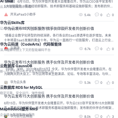
AI Shell
【摘要】 6月15日，华为伙伴暨开发者大会隆重召开，华为云CEO张平安发布1
5大创新服务，覆盖经验即服务、技术即服务和基础设施即服务；发布新的伙伴
云上开发运维效率升级
合作框架GoCloud和GrowCloud，帮助伙伴提升能力、扩大市场；华为ICT领
开天aPaaS小助手
5.4k
0
0
域的顶级赛事“2022华为开发者大赛”也正式启动，让
华为云Skills库
华为云发布15大创新服务 携手伙伴及开发者共创新价值
让AI Agent通过自然语言安全高效地管理云资源
“随着企业数字化转型的持续深耕，各行各业的SaaS渗透率在逐步增加，未来
十年将是SaaS发展的黄金十年。华为云一直践行‘一切皆服务’，打造云上行业创
华为云码道（CodeArts）代码智能体
新的最佳平台，加速SaaS进入千行百业。华为云将以不断创新的云服务，和伙
云商店
6.7k
0
0
伴及开发者一起，用创新点燃星星之火，照亮整个智能世界。”
深入理解项目上下文的智能编码平台
华为云发布15大创新服务 携手伙伴及开发者共创新价值
云数据库 GaussDB
【中国，深圳，2022年6月15日】今天，华为伙伴暨开发者大会隆重召开。在
新一代企业级分布式关系型数据库产品
为期两天的大会上，华为云将带来主题演讲、论坛、专场等丰富活动，与伙
伴、开发者、业界大咖、技术专家、高校师生共同探讨和分享基于云的深度创
华为云头条
5.3k
0
0
新和应用。会上，华为云CEO张平安发布15大创新服务，覆盖经验即服务、技
云数据库 RDS for MySQL
术即服务和基础设施即服务；发布新的伙伴合作框架GoCloud和GrowCloud，
帮助伙伴提升能力、扩大市场；华为...
稳定可靠、安全运行、弹性伸缩
华为云发布15大创新服务 携手伙伴及开发者共创新价值
6月15日，华为伙伴暨开发者大会隆重召开，华为云CEO张平安发布15大创新服
务，覆盖经验即服务、技术即服务和基础设施即服务；发布新的伙伴合作框架G
MapReduce服务 MRS
oCloud和GrowCloud，帮助伙伴提升能力、扩大市场；华为ICT领域的顶级赛
企业级大数据集群云服务
华为云社区精选
8.0k
0
3
事“2022华为开发者大赛”也正式启动，让开发者能够一展身手，点亮无限创