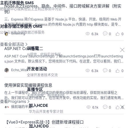
主机迁移服务 SMS
载均衡器...
Node.js之Express、路由、中间件、接口跨域解决方案详解（附实
把数据中心或其他云上主机迁移到华为云
例）
三、Express 简介Express 是基于 Node.js 平台，快速、开放、极简的 Web 开
发框架通俗的理解：Express 的作用和 Node.js 内置的 http 模块类似，是专门
对象存储迁移服务 OMS
用来创建 Web 服务器的。本质就是一个 npm 上的第三方包，提供了快速创建
公有云对象存储数据迁移服务
timerring
6.3k
0
0
Web 服务器的便捷方法中文官网 http://www.expressjs.com.cn/不使用 Expres
s 能否...
查看全部活动
训练营
ASP.NET Core基础二
AI提效，代码实战专区
ASP.NET Core (launchSettings) 了解launchSettings.json打开launchSetting
s.json 文件后，默认情况下，您将找到以下代码。在这里，您可以看到，我们
有两个部分。 一种用于IIS Express（IIS服务器），另一种用于Kestrel服务器。
开发者活动
Echo_Wish
6.3k
0
0
在Visual Studio中，您可以找到上述两个配置文件（IIS Express和Fi...
全球开发者技术交流
使用弹窗实现编辑课程信息
直播专区
在上一节课程中，我们已经成功的使用ID获取当前课程，获取到当前课程之
大咖齐相聚，畅谈新科技
后，我们就可以进行修改了。在日常开发中，修改功能的实现，我们通常有两
查看Programs
种方式，第一种是弹窗修改，第二种是跳转页面修改！如果修改的字段项特别
加入HCDE
搞前端的半夏
6.1k
0
0
多，那肯定最好是跳转页面进行修改，我们可以在handleEdit中获取ID，然后
华为云开发者专家计划
跳转页面时传参（这里可以使用Vue-router进行路由跳转和传参）！在新的页
面通过ID获取数据并修改！如果修...
【Vue3+Express实战-3】创建新增课程接口
加入HCDG