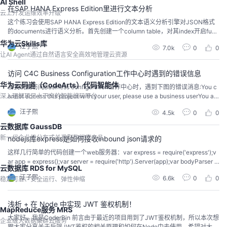
AI Shell
在SAP HANA Express Edition里进行文本分析
云上开发运维效率升级
这个练习会使用SAP HANA Express Edition的文本语义分析引擎对JSON格式
的documents进行语义分析。首先创建一个column table，对其index开启fuzz
y text search(模糊搜索)功能。上述描述的操作可以用下面的SQL语句来完成：
华为云Skills库
汪子熙
7.0k
0
0
create column table food_analysis( name nvarchar(64), des...
让AI Agent通过自然语言安全高效地管理云资源
访问 C4C Business Configuration工作中心时遇到的错误信息
华为云码道（CodeArts）代码智能体
当我试图访问Business configuration工作中心时，遇到下图的错误消息:You c
深入理解项目上下文的智能编码平台
annot access this project with your user, please use a business userYou are
not authorized to access the solution profile. The solution profile does...
汪子熙
4.5k
0
0
云数据库 GaussDB
新一代企业级分布式关系型数据库产品
nodejs库express是如何接收inbound json请求的
这样几行简单的代码创建一个web服务器：var express = require('express');v
ar app = express();var server = require('http').Server(app);var bodyParser =
云数据库 RDS for MySQL
require('body-parser');app.use(bodyParser.json({limit: '10mb', ext...
汪子熙
6.6k
0
0
稳定可靠、安全运行、弹性伸缩
浅析 + 在 Node 中实现 JWT 鉴权机制！
MapReduce服务 MRS
大家好，我是CoderBin 前言由于最近的项目用到了JWT鉴权机制，所以本次想
企业级大数据集群云服务
跟大家分享关于后端JWT鉴权的相关原理和如何在Node中去使用，希望对大家