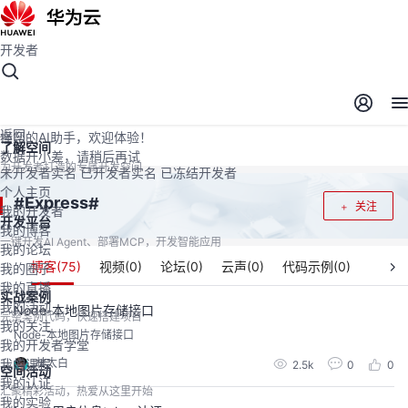
开发者
开发者空间
开发者空间
开发平台
精选服务
云宝助手
返回
懂您的AI助手，欢迎体验！
了解空间
数据开小差，请稍后再试
为开发者打造的专属开发空间
未开发者实名
已开发者实名
已冻结开发者
个人主页
Express
#
#
关注
我的开发者
开发平台
我的博客
一键开发AI Agent、部署MCP，开发智能应用
我的论坛
博客(
75
)
视频(
0
)
论坛(
0
)
云声(
0
)
代码示例(
0
)
我的圈子
我的直播
实战案例
我的活动
Node-本地图片存储接口
完整案例代码，快速搭建项目
我的关注
Node-本地图片存储接口
我的开发者学堂
林太白
我的课程
2.5k
0
0
空间活动
我的认证
汇聚精彩活动，热爱从这里开始
我的实验