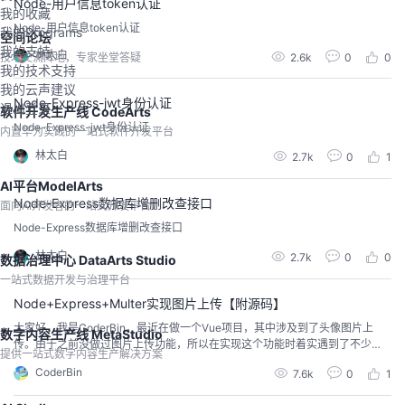
Node-用户信息token认证
我的收藏
Node-用户信息token认证
我的Programs
空间论坛
我的支持
林太白
2.6k
0
0
技术交流阵地，专家坐堂答疑
我的技术支持
我的云声建议
Node-Express-jwt身份认证
退出登录
软件开发生产线 CodeArts
Node-Express-jwt身份认证
内置华为实践的一站式软件开发平台
林太白
2.7k
0
1
AI平台ModelArts
Node-Express数据库增删改查接口
面向AI开发者的一站式开发平台
Node-Express数据库增删改查接口
林太白
2.7k
0
0
数据治理中心 DataArts Studio
一站式数据开发与治理平台
Node+Express+Multer实现图片上传【附源码】
大家好，我是CoderBin，最近在做一个Vue项目，其中涉及到了头像图片上
数字内容生产线 MetaStudio
传。由于之前没做过图片上传功能，所以在实现这个功能时着实遇到了不少
提供一站式数字内容生产解决方案
坑。本次打算将实现过程以博文的形式分享给大家。
CoderBin
7.6k
0
1