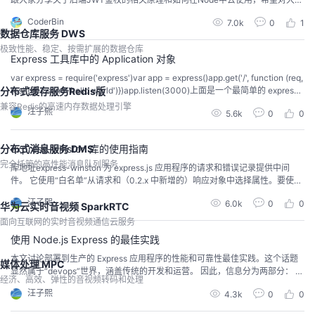
有所帮助，谢谢。如果文中有不对、疑惑的地方，欢迎在评论区留言指正🌻
CoderBin
7.0k
0
1
一、为什么使用JWT一种技术的出现，就是弥补另一种技术的的缺陷。在JWT
数据仓库服务 DWS
出现之前，Session 认证机制需要配合 Cookie 才能实现。由于 Cookie 默认不
极致性能、稳定、按需扩展的数据仓库
支持...
Express 工具库中的 Application 对象
var express = require('express')var app = express()app.get('/', function (req,
res) { res.send('hello world')})app.listen(3000)上面是一个最简单的 express
分布式缓存服务Redis版
应用的例子。Application 对象通常表示 Express 应用程序。通过调用express
兼容Redis的高速内存数据处理引擎
汪子熙
5.6k
0
0
()...
分布式消息服务 DMS
express-winston 库的使用指南
完全托管的高性能消息队列服务
库地址express-winston 为 express.js 应用程序的请求和错误记录提供中间
件。 它使用“白名单”从请求和（0.2.x 中新增的）响应对象中选择属性。要使用
express-winston，您需要将以下内容添加到您的应用程序中：在 package.jso
汪子熙
6.0k
0
0
华为云实时音视频 SparkRTC
n 中：{ "dependencies": { "...": "...", "winston": "^3....
面向互联网的实时音视频通信云服务
使用 Node.js Express 的最佳实践
本文讨论部署到生产的 Express 应用程序的性能和可靠性最佳实践。这个话题
媒体处理 MPC
显然属于“devops”世界，涵盖传统的开发和运营。 因此，信息分为两部分： 在
经济、高效、弹性的音视频转码和处理
您的代码中要做的事情（开发部分）使用 gzip 压缩不要使用同步函数正确记录
汪子熙
4.3k
0
0
正确处理异常 在您的环境/设置中要做的事情（操作部分）将 NODE_ENV 设置
为“生产”确保您的应用自动重启在集群中运行您的应用程序缓存请求结果使用负