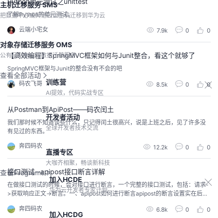
Python单元测试之unittest
主机迁移服务 SMS
了解Python的单元测试。
把数据中心或其他云上主机迁移到华为云
云端小宅女
7.9k
0
0
对象存储迁移服务 OMS
【高效编程】SpringMVC框架如何与Junit整合，看这个就够了
公有云对象存储数据迁移服务
SpringMVC框架与Junit的整合没有不会的吧
查看全部活动
训练营
码农飞哥
8.5k
0
0
AI提效，代码实战专区
从Postman到ApiPost——码农闰土
开发者活动
我们那时候不知道谈些什么，只记得闰土很高兴，说是上班之后，见了许多没
全球开发者技术交流
有见过的东西。
奔四码农
12.2k
0
0
直播专区
大咖齐相聚，畅谈新科技
接口测试--apipost接口断言详解
查看Programs
加入HCDE
在做接口测试的时候，会对接口进行断言，一个完整的接口测试，包括：请求-
华为云开发者专家计划
>获取响应正文->断言。一、apipost如何进行断言apipost的断言设置实在后执
行脚本中进行编写的。apipost本身提供了11中断言：apt.assert('response.ra
奔四码农
6.8k
0
0
w.responseText=="test"');测试响应内容是否为testapt.assert('response.raw.s
加入HCDG