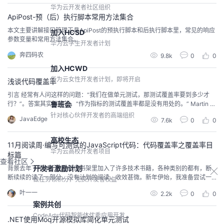
tatu...
华为云开发者社区组织
ApiPost-预（后）执行脚本常用方法集合
本文主要讲解接口管理工具ApiPost的预执行脚本和后执行脚本里，常见的响应
加入HCSD
参数变量和常用方法集合。
华为云学生开发者计划
奔四码农
9.8k
0
0
加入HCWD
华为云女性开发者计划，即将开启
浅谈代码覆盖率
引言 经常有人问这样的问题：“我们在做单元测试，那测试覆盖率要到多少才
行？”。答案其实很简答，“作为指标的测试覆盖率都是没有用处的。” Martin F
鲁班会
owler（重构那本书的作者）曾经写过一篇博客来讨论这个问题，他指出：把测
针对核心伙伴开发者的高端组织
JavaEdge
7.6k
0
0
试覆盖作为质量目标没有任何意义，而我们应该把它作为一种发现未被测试覆
盖的代码的手段。 代码覆盖率的意义 分析未覆盖部分的代码，从而反推在前
期...
高校生态
11月阅读周·编写可测试的JavaScript代码：代码覆盖率之覆盖率目
华为云高校开发者项目
标篇
查看社区
开发者激励计划
背景去年下半年，我在微信书架里加入了许多技术书籍，各种类别的都有，断
断续续的读了一部分。没有计划的阅读，收效甚微。新年伊始，我准备尝试一
做任务领积分，兑换开发者权益
下其他方式，比如阅读周。每月抽出1~2个非连续周，完整阅读一本书籍。这个
叶一一
2.2k
0
0
“玩法”虽然常见且板正，但是有效，已经坚持阅读十个月。已读完书籍：《架构
案例共创
简洁之道》、《深入浅出的Node.js》、《你不知道的JavaScript（上卷）》、
《你不知道的JavaScri...
CodeArts代码智能体优秀应用开发
.NET使用Moq开源模拟库简化单元测试