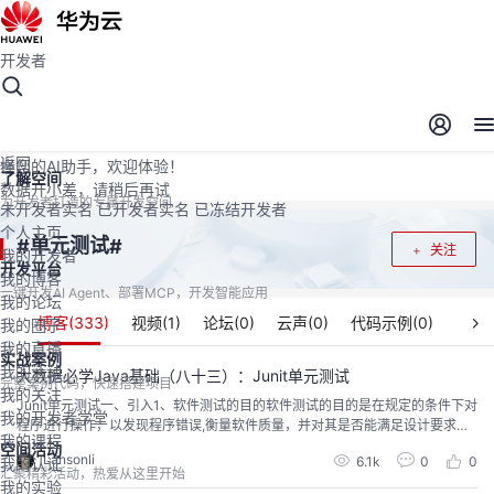
开发者
开发者空间
开发者空间
开发平台
精选服务
云宝助手
返回
懂您的AI助手，欢迎体验！
了解空间
数据开小差，请稍后再试
为开发者打造的专属开发空间
未开发者实名
已开发者实名
已冻结开发者
个人主页
单元测试
#
#
关注
我的开发者
开发平台
我的博客
一键开发AI Agent、部署MCP，开发智能应用
我的论坛
博客(
333
)
视频(
1
)
论坛(
0
)
云声(
0
)
代码示例(
0
)
我的圈子
我的直播
实战案例
我的活动
大数据必学Java基础（八十三）：Junit单元测试
完整案例代码，快速搭建项目
我的关注
​Junit单元测试一、引入1、软件测试的目的软件测试的目的是在规定的条件下对
我的开发者学堂
程序进行操作，以发现程序错误,衡量软件质量，并对其是否能满足设计要求进
我的课程
行评估的过程。2、测试分类2.1、黑盒测试软件的黑盒测试意味着测试要在软件
空间活动
Lansonli
6.1k
0
0
我的认证
的接口处进行。这种方法是把测试对象看做一个黑盒子，测试人员完全不考虑
汇聚精彩活动，热爱从这里开始
程序内部的逻辑结构和内部特性，只依据程序的需求规格说明书,检查程序的功
我的实验