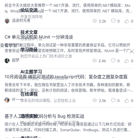
前言今天大姚给大家推荐一个.NET开源、流行、使用简单的.NET模拟库：Mo
论坛交流
q。Moq类库介绍Moq是一个.NET开源、流行、使用简单的 .NET 模拟库，充分
利用了.NET 的 Linq 表达式树和 lambda 表达式。这使得 Moq 成为最具生产
开发交流阵地
追逐时光者
2.2k
0
0
力、类型安全且支持重构的模拟库。它不仅支持模拟接口，还支持模拟类。其
API 非常简单直观，不需要任何关于模拟概念的事先知识或经验。从而简化单...
技术文章
C# 单元测试框架 NUnit 一分钟浅谈
分享技术干货
查看学堂
在软件开发过程中，单元测试是一种非常重要的质量保证手段。它可以帮助开
学习路径
发者验证代码的功能是否按预期工作，及时发现并修复错误。NUnit 是一个广
泛使用的 .NET 单元测试框架，本文将从基础到进阶，介绍如何使用 NUnit 进
助您开启云上热门技术进阶之旅
超梦
2.4k
0
0
行单元测试，并探讨一些常见的问题和易错点。 什么是单元测试？单元测试是
对软件中的最小可测试单元进行检查和验证的过程。这些单元通常是类或方
AI主题学习
法。通过编写单元测试，可以确保每个...
10月阅读周·编写可测试的JavaScript代码：复杂度之圈复杂度篇
助力开发者一站式学习AI技术
背景去年下半年，我在微信书架里加入了许多技术书籍，各种类别的都有，断
断续续的读了一部分。没有计划的阅读，收效甚微。新年伊始，我准备尝试一
在线课程
下其他方式，比如阅读周。每月抽出1~2个非连续周，完整阅读一本书籍。这个
叶一一
2.5k
0
0
体系化的培训课程，让您轻松上云
“玩法”虽然常见且板正，但是有效，已经坚持阅读九个月。已读完书籍：《架构
简洁之道》、《深入浅出的Node.js》、《你不知道的JavaScript（上卷）》、
《你不知道的JavaScri...
动手实验
基于人工智能的代码分析与 Bug 检测实战
精心设计云上实验，深度体验云服务
简介在人工智能还未盛行的时候，检测 Bug 通常是通过以下几种方式完成：研
发编写单元测试。代码扫描工具，SonarQube、findbugs。测试人员进行集成
测试。而现在其中的一部分工作，都可以通过人工智能提升效率，辅助开发与