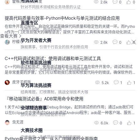
考试认证
霍格沃兹测试开发
2.6k
0
0
测试发现更多的问题，降低成本和提高软件质量。对应流程相关工具单元测试C
针对不同技术领域和业务场景的认证
opilot+Codex集成测试通过 ChatGPT 或者辅助工具，例如 AutoGPT 开发脚...
提高代码质量与效率-Python中Mock与单元测试的结合应用
直播专区
在软件开发过程中，自动化测试是确保代码质量和稳定性的关键一环。而Pytho
大咖齐相聚，畅谈新科技
n作为一门灵活且强大的编程语言，提供了丰富的工具和库来支持自动化测试。
查看大赛
本文将深入探讨如何结合Mock与单元测试，利用Python进行自动化测试，以
华为开发者大赛
柠檬🍋
2.6k
0
0
提高代码的可靠性和可维护性。 1. 为什么要进行自动化测试？在软件开发中，
旗舰赛事，引领千行百业的技术创新应用
随着项目规模的扩大和功能的增多，手动测试变得越来越耗时且容易出错。自
动化测试可以帮助我们解决以下问题...
C++代码调试和测试：使用调试器和单元测试工具
软件精英挑战赛
C++代码调试和测试：使用调试器和单元测试工具在软件开发中，调试和测试
极致优化，全球高校软件人才的顶级竞赛
是非常重要的步骤，它们可以帮助我们发现和修复代码中的错误，确保软件的
质量和可靠性。本篇文章将介绍如何使用调试器和单元测试工具来调试和测试
皮牙子抓饭
5.2k
1
1
C++ 代码。调试器调试器是一种强大的工具，可以帮助我们逐行执行代码并观
华为算法挑战赛
察其行为。以下是在 C++ 开发中常用的调试器： 1. GNU GDB GDB 是 GNU 项
经典难题，打榜赛制，挑战全球技术大咖
目中的调试器，它可以...
『移动端测试必备』ADB常用命令和使用
1 关于ADBADB-Android Debug Bridge，起到调试桥的作用；通过adb我们可
全球精选赛事
以在Eclipse中方便通过DDMS来调试Android程序；adb是一种客户端、服务器
放码来战，勇闯智能新世界
应用程序，采用CS架构；adb包括三个组件：客户端、守护进程（adbd）、服
虫无涯
6.0k
0
1
务器。 2 abd环境需要将adb所在的目录加入系统环境变量中：之前我们已经安
装了android-sdk-windows，直接将p...
大赛技术圈
交流共享、多维提升的学习赋能园地
Python单元测试之道：从入门到精通的全面指南