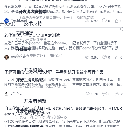
在这篇文章中，我们会深入探讨Python单元测试的各个方面，包括它的基本概
开发者大赛榜单
念、基础知识、实践方法、高级话题，如何在实际项目中进行单元测试，单元
测试的最佳实践，以及一些有用的工具和资源一、单元测试重要性测试是软件
围观华为开发者大赛英雄榜，下一个上榜的就是你
TechLead
4.8k
0
0
开发中不可或缺的一部分，它能够帮助我们保证代码的质量，减少bug，提高系
技术支持
开发支持
统的稳定性。在各种测试方法中，单元测试由于其快速、有效的特性，特别受
到开发者们的喜欢。本文将全面介绍Python...
云声·建议
软件测试，一点点实现白盒测试
华为云建议反馈平台
最近自己写了个小demo，借着这个demo，自己尝试做了一下白盒测试接下
来，我将分享白盒测试实现的过程。首先，我的接口demo部分代码如下，接口
在线提单
的请求类型为POST，需要传入姓名、年龄、手机号三个参数。作为白盒测试，
支持工程师提供5*8小时的支持
walker_01
8.9k
0
0
我们可以从代码结构、参数验证、用户存在检查、服务器错误处理、边界条
件、安全性、性能、异常处理、日志和监控、兼容性等这几个方面考虑从代码
结构角度1. 测试正常的用户信息上传：验证当...
开发资源
了解项目的需求分析及拆解、手动测试开发最小可行产品
一、项目需求分析及拆解项目案例在写代码之前做需求分析，明白写什么，清
开发工具和文档
晰的判断出来写的对不对，不然就白忙活了。首先需要梳理需求，根据第一篇
开发者工具和文档一站式获取平台
文章写的。主要需求：当pytest执行结束之后，自动将结果发送到钉钉、微
泽宇-Li
9.7k
0
2
信、飞鼠、email等。不能指着一句话写代码，首先要对需求进行梳理，需要不
断的抛出问题，结果包含什么？比如：希望pytest的结果包含什么呢？结合实
开发者创新
际业务需求：测试开始时间（必有）测试结...
自动化测试报告样式HTMLTestRunner、BeautifulReport、HTMLR
开发者创新中心
eport、Allure你喜欢哪个？
开发者一站式产业实践与创新中心
@TOC有很多种自动化测试报告样式，接下来主要看下这些常用样式的效果是
怎样的每个样式各有特点，选择自己喜欢的使用就好了自动化测试时你用的最
开发者共创平台