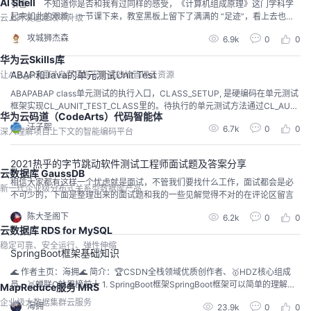
AI Shell
引言 不知道你是否和我有过同样的感受，《计算机组成原理》这门学科学
起来如此的艰难：一节课下来，教室黑板上留下了满满的 “足迹”，看上去也挺
云上开发运维效率升级
简单的，不就是 0 和 1 嘛。但这些看起来简简单单的 0 1 码却成为了我当时学
攻城狮杰森
6.9k
0
0
习路上的绊脚石。源码、反码、补码等等等等，各种的码制转换令我一头雾
水，我曾一度怀疑这就是计算机干的活儿吗？ 随着后面慢慢了解《计算机
华为云Skills库
组成原理》后，我愿称计算机为世界上最...
ABAP和Java的单元测试Unit Test
让AI Agent通过自然语言安全高效地管理云资源
ABAPABAP class单元测试的执行入口，CLASS_SETUP, 是硬编码在单元测试
框架实现CL_AUNIT_TEST_CLASS里的。待执行的单元测试方法通过CL_AUNI
华为云码道（CodeArts）代码智能体
T_TEST_CLASS～get_Test_Methods返回到一个内表里，然后LOOP该内表，
汪子熙
6.7k
0
0
依次执行。 Java最常用的Maven plugin是maven-surefire-plugin，可以方便
深入理解项目上下文的智能编码平台
地单独触...
2021热乎的字节跳动软件测试工程师面试题及答案分享
云数据库 GaussDB
相信大家都有这样一个忧虑就是面试，不管我们要找什么工作，面试都会是必
新一代企业级分布式关系型数据库产品
不可少的，下面是整理出来的面试题和我的一些见解觉得不对的在评论区留言
陈大圣阁下
6.2k
0
0
云数据库 RDS for MySQL
稳定可靠、安全运行、弹性伸缩
SpringBoot框架基础知识
🌊 作者主页：海拥🌊 简介：🏆CSDN全栈领域优质创作者、🥇HDZ核心组成
员、🥈蝉联C站周榜前十 1. SpringBoot框架SpringBoot框架可以简单的理解为
MapReduce服务 MRS
是一个“增强版的SpringMVC框架，极大程度的简化了各种配置，默认就已经集
企业级大数据集群云服务
海拥
23.9k
0
0
成了绝大部分常用的依赖”。 2. 创建SpringBoot项目的方式创建SpringBoot的