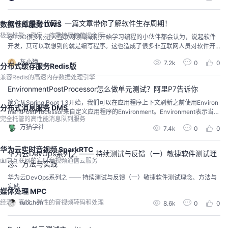
方式主要有3种：基于SpringBoot的父...
软件就是敲代码？一篇文章带你了解软件生存周期！
数据仓库服务 DWS
极致性能、稳定、按需扩展的数据仓库
@TOC很多刚进入互联网领域或刚开始学习编程的小伙伴都会认为，说起软件
开发，其可以联想到的就是编写程序。这也造成了很多非互联网人员对软件开
发这样一个工作产生了一定的误解。但其实不然，编写程序只不过是在进行软
灰小猿
7.2k
0
0
件开发的过程中较为基础的一个部分，而并非属于软件开发整个过程的全部。
分布式缓存服务Redis版
其实软件和很多产品一样，都是有一定的生存周期的，这个周期就叫做“软件生
兼容Redis的高速内存数据处理引擎
存周期”。同时它也是在进行软件开发的时候必须要经过...
EnvironmentPostProcessor怎么做单元测试？阿里P7告诉你
简介从Spring Boot 1.3开始，我们可以在应用程序上下文刷新之前使用Environ
分布式消息服务 DMS
mentPostProcessor来自定义应用程序的Environment。Environment表示当前
完全托管的高性能消息队列服务
应用程序运行的环境，它可以统一访问各种属性源中的属性，如属性文件、JV
万猫学社
7.4k
0
0
M系统属性、系统环境变量和Servlet上下文参数。使用EnvironmentPostProc
essor可以在bean初始化...
华为云实时音视频 SparkRTC
华为云DevOps系列之 —— 持续测试与反馈（一）敏捷软件测试理
面向互联网的实时音视频通信云服务
念、方法与实践
华为云DevOps系列之 —— 持续测试与反馈（一）敏捷软件测试理念、方法与
实践
媒体处理 MPC
经济、高效、弹性的音视频转码和处理
ruochen
8.6k
0
0