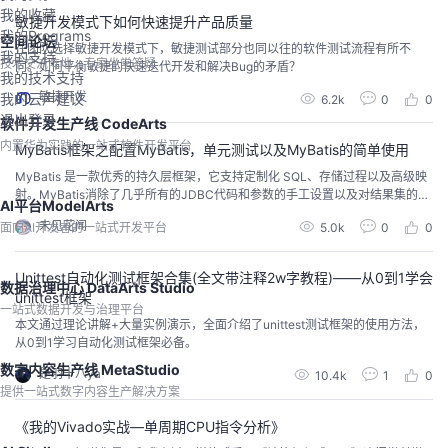
能是否符合它的功能说明。因此黑盒测...
我的收藏
敏捷开发模式下如何快速提升产品质量
我的Programs
空间论坛
在团队选择敏捷开发模式下，敏捷测试部分也同以往的软件测试流程有所不
我的支持
技术交流阵地，专家坐堂答疑
同。如何平衡敏捷的快速迭代开发和解决Bug的矛盾？
我的技术支持
敏捷开发
我的云声建议
6.2k
0
0
退出登录
软件开发生产线 CodeArts
内置华为实践的一站式软件开发平台
MyBatis框架之配置MyBatis，单元测试以及MyBatis的简单使用
MyBatis 是一款优秀的持久层框架，它支持定制化 SQL、存储过程以及高级映
射。MyBatis消除了几乎所有的JDBC代码和参数的手工设置以及对结果集的检
AI平台ModelArts
索封装。MyBatis可以使用简单的XML或注解用于配置和原始映射，将接口和J
未见花闻
面向AI开发者的一站式开发平台
5.0k
0
0
ava的POJO（Plain Old Java Objects，普通的Java对象）映射成数据库中的
记录。
Unittest自动化测试框架合集(全文带注释2w字教程)——从0到1学会
数据治理中心 DataArts Studio
unittest框架
一站式数据开发与治理平台
本文通过理论讲解+大量实例演示，全面介绍了unittest测试框架的使用方法，
从0到1学习自动化测试框架必备。
数字内容生产线 MetaStudio
是羽十八ya
10.4k
1
0
提供一站式数字内容生产解决方案
《我的Vivado实战—单周期CPU指令分析》