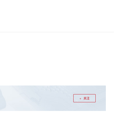
中国站
华为云App
华为云码道
0
文档
0
登录
注册
关注