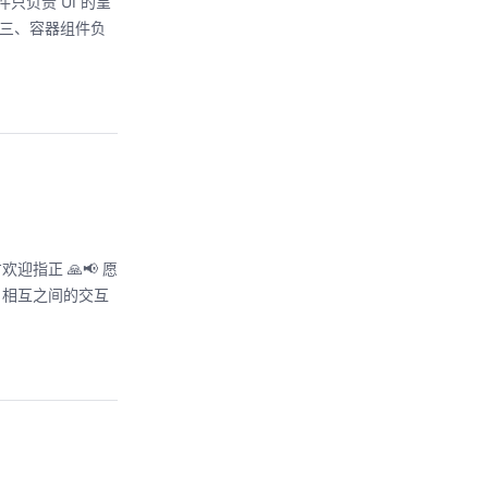
组件只负责 UI 的呈
； 三、容器组件负
迎指正 🙏📢 愿
，相互之间的交互