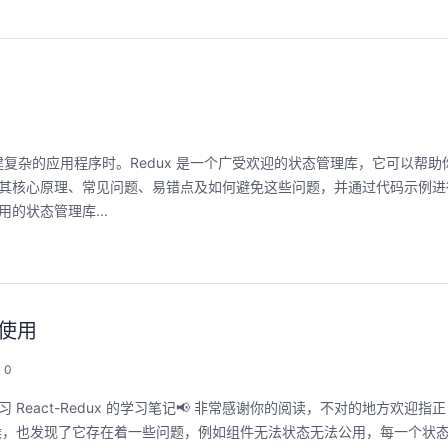
0
复杂的应用程序时。Redux 是一个广受欢迎的状态管理库，它可以帮助
探讨其核心原理、常见问题、易错点及如何避免这些问题，并通过代码示例进行
 应用的状态管理库...
聚开发者之力，创具身新未来
用码道，让你的AI
圈
2026/07/23 周四 15:00-17:00
本使用
张豪杰/程文/王军/刘新春/黄钦开 /张晓天
2026/08/04 周二 19:00-
林华鼎-华为云AI开发者
0
本次华为云具身智能开发平台CloudRobo培训
面向具身智能开发者，带您全流程体验机器人
从入门 · 到做AI应用 · 
eact-Redux 的学习笔记📢 非常感谢你的阅读，不对的地方欢迎指正 
本体R2C小时级接入、环境重建与轨迹生成仿
程，只教用AI · 零代码
真数据生产、PB级数据管理、数据评测、模型
的时候，也发现了它存在着一些问题，例如组件无法状态无法公用，每一个状
耀 · 每课人人动手实操
训推、强化学习和Benchmark一键评测等功