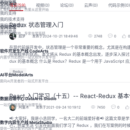
我的收藏
空间活动
博客(
59
)
视频(
0
)
论坛(
0
)
云声(
0
)
代码示例(
0
)
我的Programs
汇聚精彩活动，热爱从这里开始
我的支持
我的技术支持
Redux 状态管理入门
我的云声建议
空间论坛
退出登录
技术交流阵地，专家坐堂答疑
超梦
发表于2024-10-21 18:49:46
2748
0
在现代前端开发中，状态管理是一个非常重要的概念，尤其是在构建
软件开发生产线 CodeArts
应用程序的状态。本文将从 Redux 的基本概念出发，逐步深入
内置华为实践的一站式软件开发平台
dux 的基本概念 什么是 Redux？Redux 是一个用于 JavaScript
Redux
AI平台ModelArts
面向AI开发者的一站式开发平台
的AI作品三步上朋友
华为云码道Skill实战与极速交付，
圈
智能开发全链路实战
React 入门学习（十五）-- React-Redux 基
数据治理中心 DataArts Studio
9:00-20:00
2026/07/22 周三 19:00-21:00
一站式数据开发与治理平台
开发者运营负责人
王一男-华为云码道产品规划专家；李炎-华为云码道产品专家；姜浩-华为云HCDG核心组成员
阿童木
发表于2021-09-24 10:19:12
7450
0
用 · 到企业级开发。不教编
直播深度解读华为云码道6月产品新特性，从S
📢 大家好，我是小丞同学，一名大二的前端爱好者📢 这篇文章是学习 R
零代码、有产出、能带走、可炫
kill市场安装专家技能，带你零距离体验从需
数字内容生产线 MetaStudio
操
己，热爱生活 引言在前面我们学习了 Redux ，我们在写案例
求，开发，审查，重构全链路闭环的开发过
提供一站式数字内容生产解决方案