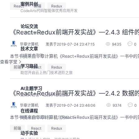
案例共创
React
前端
Redux
CodeArts代码智能体优秀应用开发
论坛交流
《React+Redux前端开发实战》—2.4.3 组件的
开发交流阵地
华章计算机
发表于2019-07-24 23:47:15
9435
0
技术文章
分享技术干货
本节书摘来自华章计算机《React+Redux前端开发实战》一书中的第
查看学堂
学习路径
前端
React
Redux
助您开启云上热门技术进阶之旅
AI主题学习
《React+Redux前端开发实战》—2.4.2 数
助力开发者一站式学习AI技术
华章计算机
发表于2019-07-24 23:46:06
9374
0
在线课程
本节书摘来自华章计算机《React+Redux前端开发实战》一书中的第
体系化的培训课程，让您轻松上云
前端
React
Redux
动手实验