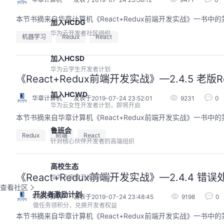
本节书摘来自华章计算机《React+Redux前端开发实战》一书中的
加入HCDG
华为云开发者社区组织
机器学习
Redux
React
加入HCSD
华为云学生开发者计划
《React+Redux前端开发实战》—2.4.5 老版
加入HCWD
华章计算机
发表于2019-07-24 23:52:01
9231
0
华为云女性开发者计划，即将开启
本节书摘来自华章计算机《React+Redux前端开发实战》一书中的第
鲁班会
Redux
前端
React
针对核心伙伴开发者的高端组织
高校生态
《React+Redux前端开发实战》—2.4.4 错误
华为云高校开发者项目
查看社区
开发者激励计划
华章计算机
发表于2019-07-24 23:48:45
9198
0
做任务领积分，兑换开发者权益
本节书摘来自华章计算机《React+Redux前端开发实战》一书中的第