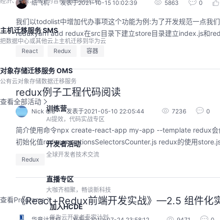
经济、高效、弹性的音视频转码和处理
纸飞机
发表于2021-10-15 10:02:39
5863
0
我们以todolist中增加代办事项这个功能为例:为了开发规范一点我们要
主机迁移服务 SMS
reduxyarn add redux在src目录下建立store目录建立index.js和reducer.jsi
把数据中心或其他云上主机迁移到华为云
React
Redux
容器
对象存储迁移服务 OMS
公有云对象存储数据迁移服务
redux例子工程代码阅读
查看全部活动
训练营
Nick Qiu
发表于2021-05-10 22:05:44
7236
0
AI提效，代码实战专区
简介使用命令npx create-react-app my-app --template 
初始化值reducersactionsSelectorsCounter.js redux的使用st
开发者活动
全球开发者技术交流
Redux
直播专区
大咖齐相聚，畅谈新科技
《React+Redux前端开发实战》—2.5 组件化实
查看Programs
加入HCDE
华为云开发者专家计划
华章计算机
发表于2019-07-24 23:58:12
9471
0