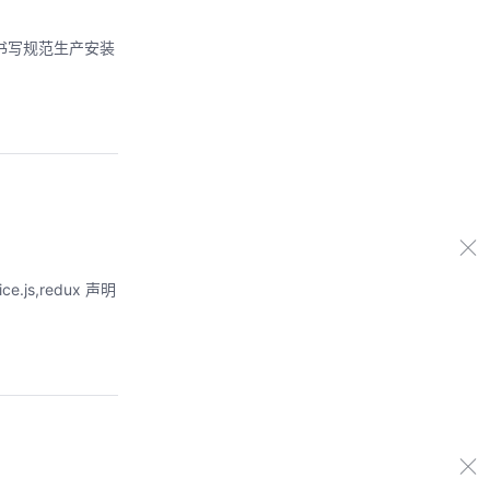
ux书写规范生产安装
.js,redux 声明