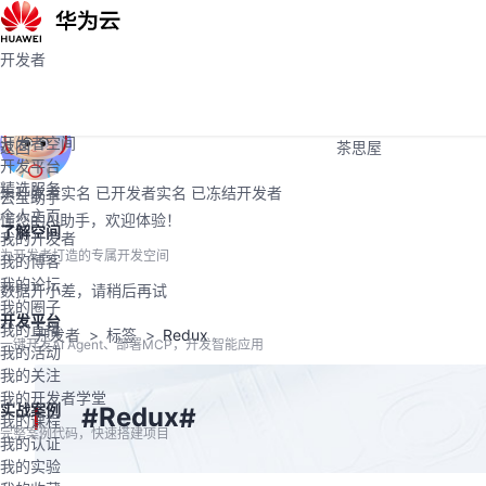
活动
Programs
社区
开发者
开发者
学堂
大赛
开发者空间
支持
开发者空间
返回
茶思屋
开发平台
精选服务
未开发者实名
已开发者实名
已冻结开发者
云宝助手
个人主页
懂您的AI助手，欢迎体验！
了解空间
我的开发者
为开发者打造的专属开发空间
我的博客
我的论坛
数据开小差，请稍后再试
我的圈子
开发平台
我的直播
开发者
标签
Redux
一键开发AI Agent、部署MCP，开发智能应用
我的活动
我的关注
我的开发者学堂
实战案例
Redux
#
#
我的课程
完整案例代码，快速搭建项目
我的认证
我的实验