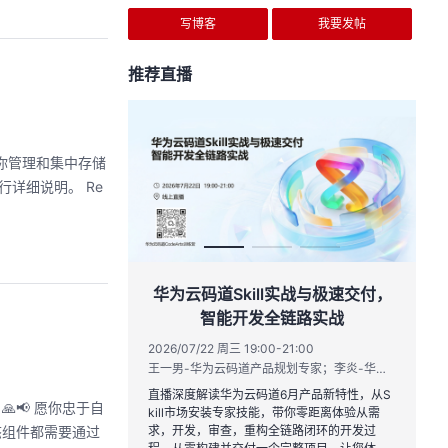
写博客
我要发帖
推荐直播
你管理和集中存储
详细说明。 Re
作品三步上朋友
华为云码道Skill实战与极速交付，
智能开发全链路实战
20:00
2026/07/22 周三 19:00-21:00
运营负责人
王一男-华为云码道产品规划专家；李炎-华为云码道产品专家；姜浩-华为云HCDG核心组成员
到企业级开发。不教编
直播深度解读华为云码道6月产品新特性，从S
🙏📢 愿你忠于自
、有产出、能带走、可炫
kill市场安装专家技能，带你零距离体验从需
态组件都需要通过
求，开发，审查，重构全链路闭环的开发过