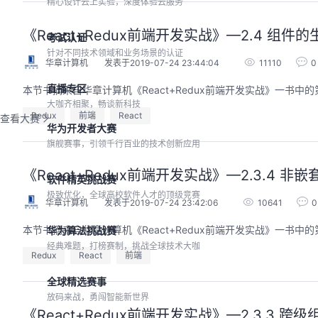
精心设计云上实验，深度体验云服务
《React+Redux前端开发实战》—2.4 组件
考试认证
针对不同技术领域和业务场景的认证
华章计算机
发表于2019-07-24 23:44:04
11110
0
直播专区
本节书摘来自华章计算机《React+Redux前端开发实战》一书中的第
大咖齐相聚，畅谈新科技
Redux
前端
React
查看大赛
华为开发者大赛
旗舰赛事，引领千行百业的技术创新应用
《React+Redux前端开发实战》—2.3.4 非
软件精英挑战赛
极致优化，全球高校软件人才的顶级竞赛
华章计算机
发表于2019-07-24 23:42:06
10641
0
本节书摘来自华章计算机《React+Redux前端开发实战》一书中的第
华为算法挑战赛
经典难题，打榜赛制，挑战全球技术大咖
Redux
React
前端
全球精选赛事
放码来战，勇闯智能新世界
《React+Redux前端开发实战》—2.3.3 跨