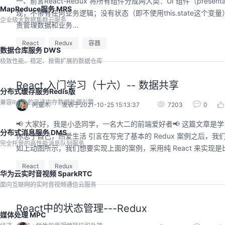
一、前言React-Redux 将所有组件分成两大类：UI 组件（presentati
MapReduce服务 MRS
现，不带有任何业务逻辑；没有状态（即不使用this.state这个变量）；
企业级大数据集群云服务
责管理数据和业务...
React
Redux
容器
数据仓库服务 DWS
极致性能、稳定、按需扩展的数据仓库
React 入门学习（十六）-- 数据共享
分布式缓存服务Redis版
兼容Redis的高速内存数据处理引擎
阿童木
发表于2021-10-25 15:13:37
7203
0
📢 大家好，我是小丞同学，一名大二的前端爱好者📢 这篇文章是学习 R
分布式消息服务 DMS
你忠于自己，热爱生活 引言在写完了基本的 Redux 案例之后
完全托管的高性能消息队列服务
如上动图所示，我们想要实现上面的案例，采用纯 React 来实现是比
React
Redux
华为云实时音视频 SparkRTC
面向互联网的实时音视频通信云服务
React中的状态管理---Redux
媒体处理 MPC