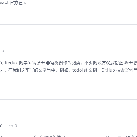
官方在 r...
能，并体验业界主流具身模型应用。
回顾中
回顾中
0
 Redux 的学习笔记📢 非常感谢你的阅读，不对的地方欢迎指正 🙏📢
x ，在我们之前写的案例当中，例如：todolist 案例，GitHub 搜索案
0
0