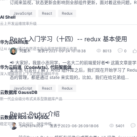
程。从零构建并交付一个完整项目，让您体验
订阅来监视，状态更新会影响到全部组件更新，面对着这些问题，React 
从代码提交到服务上线的“极速”之旅。
回顾中
JavaScript
React
Redux
AI Shell
云上开发运维效率升级
React 入门学习（十四）-- redux 基本使用
华为云Skills库
让AI Agent通过自然语言安全高效地管理云资源
阿童木
发表于2021-09-24 10:18:38
8013
0
📢 大家好，我是小丞同学，一名大二的前端爱好者📢 这篇文章是学习
华为云码道（CodeArts）代码智能体
爱生活 引言在了解了 Antd 组件库之后，我们现在开始学习了 Redu
深入理解项目上下文的智能编码平台
态的管理，都是通过 state 来实现的，比如，我们在给兄弟组...
JavaScript
React
Redux
云数据库 GaussDB
新一代企业级分布式关系型数据库产品
React-Redux介绍
云数据库 RDS for MySQL
稳定可靠、安全运行、弹性伸缩
SHQ1874009
发表于2023-06-26 09:18:06
5401