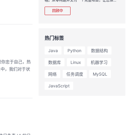
程。从零构建并交付一个完整项目，让您体验
从代码提交到服务上线的“极速”之旅。
回顾中
热门标签
Java
Python
数据结构
 愿你忠于自己，热
数据库
Linux
机器学习
例当中，我们对于状
网络
任务调度
MySQL
JavaScript