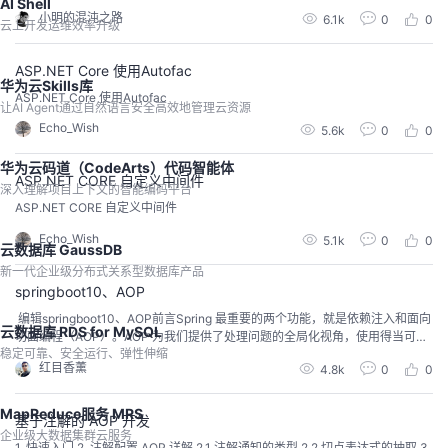
AI Shell
小明的混沌之路
6.1k
0
0
云上开发运维效率升级
ASP.NET Core 使用Autofac
华为云Skills库
ASP.NET Core 使用Autofac
让AI Agent通过自然语言安全高效地管理云资源
Echo_Wish
5.6k
0
0
华为云码道（CodeArts）代码智能体
ASP.NET CORE 自定义中间件
深入理解项目上下文的智能编码平台
ASP.NET CORE 自定义中间件
Echo_Wish
5.1k
0
0
云数据库 GaussDB
新一代企业级分布式关系型数据库产品
springboot10、AOP
​ ​编辑springboot10、AOP前言Spring 最重要的两个功能，就是依赖注入和面向
云数据库 RDS for MySQL
切面编程（AOP）。AOP 为我们提供了处理问题的全局化视角，使用得当可以
稳定可靠、安全运行、弹性伸缩
极大提高编程效率。Spring Boot 中使用 AOP 与 Spring 中使用 AOP 几乎没有
红目香薰
4.8k
0
0
什么区别，只是建议尽量使用 Java 配置代替 XML 配置。目录​编辑springboot
09、AOP前言1、pom依赖2...
MapReduce服务 MRS
基于注解的 AOP 开发
企业级大数据集群云服务
1. 快速入门 2. 注解配置 AOP 详解 2.1 注解通知的类型 2.2 切点表达式的抽取 3.