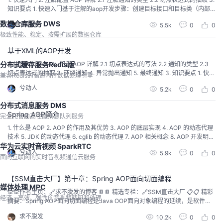
知识要点 1. 快速入门基于注解的aop开发步骤：创建目标接口和目标类（内部
有切点），将目标类的对象创建权交给 springpublic interface TargetInterface
数据仓库服务 DWS
兮动人
5.5k
0
0
{ public void save();}@Component("target")publi...
极致性能、稳定、按需扩展的数据仓库
基于XML的AOP开发
1. 快速入门 2. XML 配置 AOP 详解 2.1 切点表达式的写法 2.2 通知的类型 2.3
分布式缓存服务Redis版
切点表达式的抽取 3. 环绕通知 4. 异常抛出通知 5. 最终通知 3. 知识要点 1. 快速
兼容Redis的高速内存数据处理引擎
入门导入 AOP 相关坐标<!--导入spring的context坐标，context依赖aop--><
兮动人
5.2k
0
0
dependency> <groupId>org.springframework<...
分布式消息服务 DMS
Spring AOP简介
完全托管的高性能消息队列服务
1. 什么是 AOP 2. AOP 的作用及其优势 3. AOP 的底层实现 4. AOP 的动态代理
技术 5. JDK 的动态代理 6. cglib 的动态代理 7. AOP 相关概念 8. AOP 开发明确
华为云实时音视频 SparkRTC
的事项 9. 知识要点 1. 什么是 AOPAOP 为 Aspect Oriented Programming 的缩
兮动人
5.9k
0
0
写，意思为面向切面编程，是通过预编译方式和运行期动态代理实现程序功...
面向互联网的实时音视频通信云服务
【SSM直击大厂】第十章：Spring AOP面向切面编程
媒体处理 MPC
🙊🙊作者主页：🔗求不脱发的博客 📔📔 精选专栏：🔗SSM直击大厂 📋📋 精彩
经济、高效、弹性的音视频转码和处理
摘要：Spring AOP面向切面编程是Java OOP面向对象编程的延续，是软件开
发中的一个热点，也是Spring框架中的一个重要内容，是函数式编程的一种衍
求不脱发
10.2k
0
0
生范型。利用AOP可以对业务逻辑的各个部分进行隔离，从而使得业务逻辑各