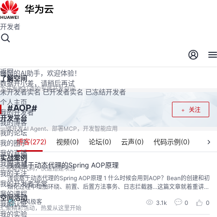
开发者
开发者空间
开发者空间
开发平台
精选服务
云宝助手
返回
懂您的AI助手，欢迎体验！
了解空间
数据开小差，请稍后再试
为开发者打造的专属开发空间
未开发者实名
已开发者实名
已冻结开发者
个人主页
AOP
#
#
关注
我的开发者
开发平台
我的博客
一键开发AI Agent、部署MCP，开发智能应用
我的论坛
博客(
272
)
视频(
0
)
论坛(
0
)
云声(
0
)
代码示例(
0
)
我的圈子
我的直播
实战案例
我的活动
浅谈基于动态代理的Spring AOP原理
完整案例代码，快速搭建项目
我的关注
浅谈基于动态代理的Spring AOP原理 1 什么时候会用到AOP？Bean的创建和初
我的开发者学堂
始化过程中增加环绕、前置、后置方法事务、日志拦截器…这篇文章就着重讲解
我的课程
下Bean创建和初始化的过程中使用到的AOP原理 2 回顾Bean的创建过程在Bea
空间活动
海风极客
3.1k
0
0
我的认证
n的创建过程中比较重要的一步就是对Bean进行AOP处理，但是不是必要的，
汇聚精彩活动，热爱从这里开始
接下来我们从头开始手写一个自己的Spring进行实现。 3 扫描Bean这里...
我的实验