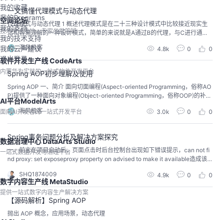
我的收藏
一文搞懂代理模式与动态代理
我的Programs
空间论坛
代理模式与动态代理 1 概述代理模式是在二十三种设计模式中比较接近现实生
我的支持
技术交流阵地，专家坐堂答疑
活和容易理解的一种设计模式，简单的来说就是A通过B的代理，与C进行通
我的技术支持
信，如图：当然这样看来并没有增加A与C通信的效率，反而多了一层代理，但
海风极客
我的云声建议
4.8k
0
0
是，当A多了以后呢？显然，这样可以只让B与C进行通信，类似于多加了一层
退出登录
的代理层，专门用来处理请求，再来一个现实点的例子：如果一个人有事想找
软件开发生产线 CodeArts
你你可以直接与他对话，而如果一群人想找你你一...
内置华为实践的一站式软件开发平台
Spring AOP初步理解及使用
Spring AOP 一、简介​ 面向切面编程(Aspect-oriented Programming，俗称AO
P)提供了一种面向对象编程(Object-oriented Programming，俗称OOP)的补
AI平台ModelArts
充，面向对象编程最核心的单元是类(class)，然而面向切面编程最核心的单元
海风极客
面向AI开发者的一站式开发平台
3.0k
0
0
是切面(Aspects)。与面向对象的顺序流程不同，AOP采用的是横向切面的方
式，注入与...
Spring事务问题分析及解决方案探究
数据治理中心 DataArts Studio
一、前言在项目启动后，页面点击时后台控制台出现如下错误提示，can not fi
一站式数据开发与治理平台
nd proxy: set exposeproxy property on advised to make it available造成该
问题原因是由于spring声明事务失效引起的。二、实现方案spring的aop无法拦
SHQ1874009
4.9k
0
0
截内部方法调用时，解决方案之一是重新获取代理类调用B方法。下面说一下如
数字内容生产线 MetaStudio
何获取到代理bean。...
提供一站式数字内容生产解决方案
【源码解析】Spring AOP
抛出 AOP 概念，应用场景，动态代理