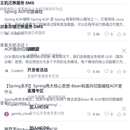
主机迁移服务 SMS
部分之间的耦合度降低，提高程序的可重用性，同时提高了开发的效率。 💞
把数据中心或其他云上主机迁移到华为云
Spring AOP切面编程
Spring AOP编程 Spring AOP 是 Spring 框架的核心模块之一，它使用纯 Java
实现，因此不需要专门的编译过程和类加载器，可以在程序运行期通过代理方
对象存储迁移服务 OMS
式向目标类织入增强代码。 Spring AOP代理机制 Spring 在运行期会为目标对
公有云对象存储数据迁移服务
CoderX
3.6k
0
0
象生成一个动态代理对象，并在代理对象中实现对目标对象的增强。 Spring A
OP 的底层是通过以下 2 种动态代理机制，为目标对象...
查看全部活动
AOP面向切面编程.
训练营
AI提效，代码实战专区
OOP面向对象编程的缺点现象: 通常情况下，我们会根据业务使用 OOP（面向
对象）思想，将应用划分为多个不同的业务模块，每个模块的核心功能都只为
特定的业务领域提供服务，例如电商系统中的订单模块、商品模块、库存模块
开发者活动
CoderX
4.4k
0
0
就分别是为维护电商系统的订单信息、商品信息以及库存信息而服务的。 问题:
全球开发者技术交流
应用中往往还存在一些非业务的通用功能，例如日志管理、权限管理、事务管
理、异常管理等。这些通用功能虽然与应用的...
【Spring系列】Spring两大核心思想-Bean和面向切面编程AOP是
直播专区
什么
大咖齐相聚，畅谈新科技
Spring有很多概念，但其中最核心的两个概念就是Bean 和 AOP面向切面编程
查看Programs
（Aspect Oriented Programming）。
加入HCDE
华为云开发者专家计划
gentle_zhou
6.4k
0
0
加入HCDG
推荐学java——Spring之AOP