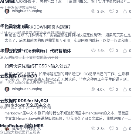
AI Shell
NGHUAJOKING中， 总共包含了近一千篇原创推文。除了实时性很强的交互推
文之外，还有大量的技术相关的推文。今天准备将原来...
云上开发运维效率升级
tsinghuazhuoqing
3.6k
0
0
华为云Skills库
如何实现MARKDOWN网页内跳转？
让AI Agent通过自然语言安全高效地管理云资源
■ 前言 在以下几种情况下，需要能够在网页内快速定位跳转： 如果网页实在是
太长了，后面和前面的叙述需要相互引用，实现网页内跳转可以便于阅读和查
看。如果通过连接跳转到另外的长网页，也希望能够快速定位...
tsinghuazhuoqing
5.6k
0
0
华为云码道（CodeArts）代码智能体
深入理解项目上下文的智能编码平台
如何快速优雅的在CSDN输入公式？
■ 输入公式太难了！ 如果你是在别的网站通过BLOG记录自己的工作、生活和
云数据库 GaussDB
学习的话，也许是否输入 数学公式 无关大碍，毕竟这种理工科学生的语言刻
新一代企业级分布式关系型数据库产品
薄、寡味。但在 CSDN 专业网站上来记录理工科专...
tsinghuazhuoqing
4.0k
0
0
云数据库 RDS for MySQL
markdown怎么居中文本
稳定可靠、安全运行、弹性伸缩
markdown居中文本 刚开始时我也不知道如何居中markdown的文本，感觉居
中文本对markdown来说貌似很麻烦，但我用久了网页文本后，我就理解了一
点，在网页上显示的文本都是以HT...
MapReduce服务 MRS
楚楚冻人玥玥仙女
3.8k
0
0
企业级大数据集群云服务