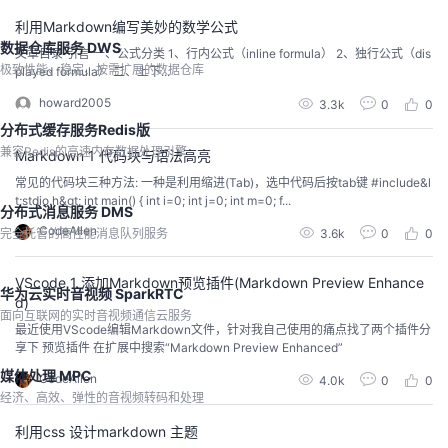
利用Markdown编写美妙的数学公式
数据仓库服务 DWS
文章目录 引言 一、公式分类 1、行内公式（inline formula） 2、独行公式（dis
极致性能、稳定、按需扩展的数据仓库
played formula） 二、上下...
howard2005
3.3k
0
0
分布式缓存服务Redis版
兼容Redis的高速内存数据处理引擎
Markdown 1 代码块与语法高亮
常见的代码块三种方法: 一种是利用缩进(Tab)，选中代码后按tab键 #include&l
t;stdio.h&gt; int main() { int i=0; int j=0; int m=0; f...
分布式消息服务 DMS
CodeAllen
3.6k
0
0
完全托管的高性能消息队列服务
VScode 1 添加Markdown预览插件(Markdown Preview Enhance
华为云实时音视频 SparkRTC
d)
面向互联网的实时音视频通信云服务
最近使用VScode编辑Markdown文件，针对我自己使用的痛点找了两个插件分
享下 预览插件 在扩展中搜索“Markdown Preview Enhanced”
媒体处理 MPC
CodeAllen
4.0k
0
0
经济、高效、弹性的音视频转码和处理
利用css 设计markdown 主题