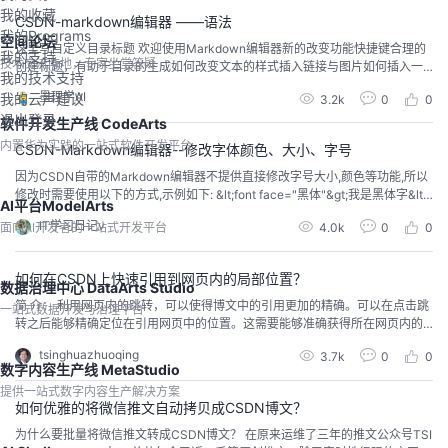
我的收藏
CSDN-markdown编辑器 ——语法
我的Programs
空间论坛
这里写自定义目录标题 欢迎使用Markdown编辑器新的改变功能快捷键合理的
我的支持
技术交流阵地，专家坐堂答疑
创建标题，有助于目录的生成如何改变文本的样式插入链接与图片如何插入一
我的技术支持
段漂亮的代码片生成一个适合你的列表创建一个表格设定内...
墨理学AI
我的云声建议
3.2k
0
0
退出登录
软件开发生产线 CodeArts
内置华为实践的一站式软件开发平台
CSDN-Markdown编辑器--修改字体颜色、大小、字号
因为CSDN自带的Markdown编辑器不提供直接修改字号大小,颜色等功能,所以
修改时需要使用以下的方式,示例如下: &lt;font face="黑体"&gt;我是黑体字&lt;/
AI平台ModelArts
font&gt; &...
IT学习日记v
面向AI开发者的一站式开发平台
4.0k
0
0
如何在CSDN上快速引用到网页内的局部位置？
数据治理中心 DataArts Studio
简 介： 利用网页内的跳转，可以使得博文中的引用更加的精确。可以在点击跳
一站式数据开发与治理平台
转之后能够精确定位在引用网页中的位置。这需要能够准确获得所在网页内的
“锚定字符串”。本文总结了CSDN，Gitee中的方法...
tsinghuazhuoqing
3.7k
0
0
数字内容生产线 MetaStudio
提供一站式数字内容生产解决方案
如何优雅的将微信推文自动拷贝成CSDN博文？
为什么要批量将微信推文转成CSDN博文？ 在原来运维了三年的推文公众号TSI