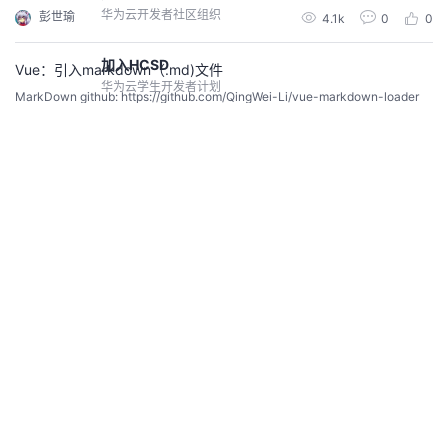
on-markdown.github.io/reference/ 安装 pip inst...
华为云开发者社区组织
彭世瑜
4.1k
0
0
加入HCSD
Vue：引入markdown（.md)文件
华为云学生开发者计划
MarkDown github: https://github.com/QingWei-Li/vue-markdown-loader
安装依赖 npm i vue-markdown-loader -D # 样式 npm i github-markdown-c
ss -D npm i highlight.js -D 123456 vue.config.js 中配...
加入HCWD
彭世瑜
6.3k
0
0
华为云女性开发者计划，即将开启
Python编程：将markdown格式转换为rst格式
鲁班会
利用requests库对网络接口的请求，将markdown格式转换为rst格式 代码示例
针对核心伙伴开发者的高端组织
# -*- coding: utf-8 -*- # @File : markdown_to_rst.py # @Date : 2018-08-2
0 # @Author : Peng Shiyu import requests def md_to_rst(from_f...
彭世瑜
6.4k
0
0
高校生态
华为云高校开发者项目
查看社区
markdown常用语法
开发者激励计划
常用符号 写法效果x_2 x 2 x_2 x2​x^2 x 2 x^2 x2\rightarrow → \rightarrow →\o
做任务领积分，兑换开发者权益
verrightarrow{x} x → \overrightarrow{x} x \times × \times ×\lambda λ \lambd
a λ\frac{2}{3} 2 3 \frac{2}{3} 32​ 公式内实现换...
彭世瑜
6.1k
0
0
案例共创
CodeArts代码智能体优秀应用开发