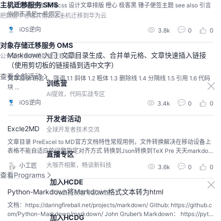
主机迁移服务 SMS
文章目录 引言 采用css 设计文章排版 橙心 极客黑 锤子便签主题 see also 引言
当你不满足一些固定...
把数据中心或其他云上主机迁移到华为云
iOS逆向
3.8k
0
0
对象存储迁移服务 OMS
Markdown 入门 :文章目录生成、合并单元格、文章快速插入链接
公有云对象存储数据迁移服务
（使用剪切板的链接插到选中文字）
查看全部活动
文章目录 前言 I、强调 1.1 斜体 1.2 粗体 1.3 删除线 1.4 分隔线 1.5 引用 1.6 代码
训练营
块 ...
AI提效，代码实战专区
iOS逆向
3.4k
0
0
开发者活动
Excle2MD
全球开发者技术交流
文章目录 PreExcel to MD官方文档特性常规用例，文件转换解决在移动设备上
表格不能自适应的问题指定对齐方式 转换到Json转换到TeX Pre 天天markdow
直播专区
n写...
大咖齐相聚，畅谈新科技
小工匠
3.6k
0
0
查看Programs
加入HCDE
Python-Markdown将Markdown格式文本转为html
华为云开发者专家计划
文档：https://daringfireball.net/projects/markdown/ Github: https://github.c
om/Python-Markdown/markdown/ John Gruber’s Markdown： https://pyth
加入HCDG