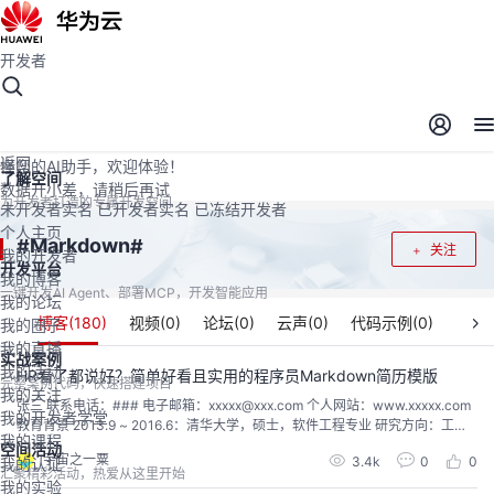
开发者
开发者空间
开发者空间
开发平台
精选服务
云宝助手
返回
懂您的AI助手，欢迎体验！
了解空间
数据开小差，请稍后再试
为开发者打造的专属开发空间
未开发者实名
已开发者实名
已冻结开发者
个人主页
Markdown
#
#
关注
我的开发者
开发平台
我的博客
一键开发AI Agent、部署MCP，开发智能应用
我的论坛
博客(
180
)
视频(
0
)
论坛(
0
)
云声(
0
)
代码示例(
0
)
我的圈子
我的直播
实战案例
我的活动
HR看了都说好？简单好看且实用的程序员Markdown简历模版
完整案例代码，快速搭建项目
我的关注
张三 联系电话：### 电子邮箱：xxxxx@xxx.com 个人网站：www.xxxxx.com
我的开发者学堂
教育背景 2013.9 ~ 2016.6：清华大学，硕士，软件工程专业 研究方向：工业
我的课程
大数据分析20...
空间活动
宇宙之一粟
3.4k
0
0
我的认证
汇聚精彩活动，热爱从这里开始
我的实验