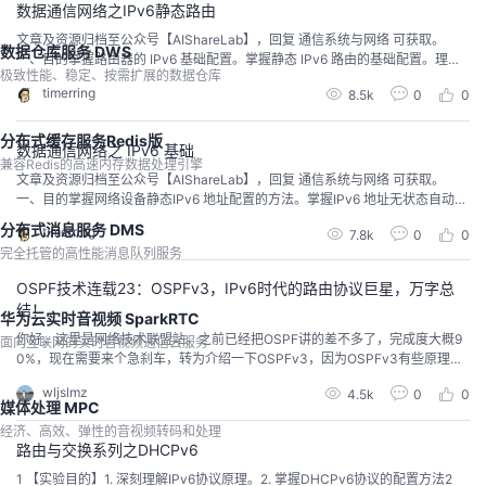
数据通信网络之IPv6静态路由
文章及资源归档至公众号【AIShareLab】，回复 通信系统与网络 可获取。
数据仓库服务 DWS
一、目的掌握路由器的 IPv6 基础配置。掌握静态 IPv6 路由的基础配置。理解 I
极致性能、稳定、按需扩展的数据仓库
Pv6 数据报文的路由过程。 二、拓扑如图 1 所示，三台路由器 R1、R2 和 R3
timerring
8.5k
0
0
分别通过相应物理接口进行连接，其中，R1 及R3 各自下联一个网段，简单起
见，此处只体现了这些网段中的两台计算机 PC1 和 PC2，PC1...
分布式缓存服务Redis版
数据通信网络之 IPv6 基础
兼容Redis的高速内存数据处理引擎
文章及资源归档至公众号【AIShareLab】，回复 通信系统与网络 可获取。
一、目的掌握网络设备静态IPv6 地址配置的方法。掌握IPv6 地址无状态自动配
置的应用。掌握通过DHCPv6 部署IPv6 地址配置自动化。掌握基本的IPv6 网
分布式消息服务 DMS
timerring
7.8k
0
0
络连通性测试方法。理解RA 报文及无状态地址自动配置过程。分析Ping 与Tra
完全托管的高性能消息队列服务
cert 应用所使用的ICMPv6 报文及工作原理。 二、环境及网络拓...
OSPF技术连载23：OSPFv3，IPv6时代的路由协议巨星，万字总
结！
华为云实时音视频 SparkRTC
你好，这里是网络技术联盟站。之前已经把OSPF讲的差不多了，完成度大概9
面向互联网的实时音视频通信云服务
0%，现在需要来个急刹车，转为介绍一下OSPFv3，因为OSPFv3有些原理是
和OSPF相关的，大家可以更好的对比。OSPFv3，即Open Shortest Path Firs
wljslmz
4.5k
0
0
t version 3，是一种专为IPv6网络设计的链路状态路由协议。它是OSPFv2（用
媒体处理 MPC
于IPv4网络）的继任者，在IPv6网络中带来了多项改...
经济、高效、弹性的音视频转码和处理
路由与交换系列之DHCPv6
1​ 【实验目的】1.​ 深刻理解IPv6协议原理。2.​ 掌握DHCPv6协议的配置方法2​