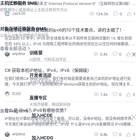
主机迁移服务 SMS
【实验环境】IPv6是英文“Internet Protocol Version 6”（互联网协议第6版）
的缩写，是互联网工程任务组（IETF）设计的用于替代IPv4的下一代IP协议，
把数据中心或其他云上主机迁移到华为云
Jack20
134.0k
0
1
其地址数量号称可以为全世界的每一粒沙子编上一个地址。由于IPv4最大的问
题在于网络地址资源有限，严重制约了互联网的应...
对象存储迁移服务 OMS
网络工程师必须要知道的ipv6的10个技术要点，讲的太细了！·
公有云对象存储数据迁移服务
在过去的 10 年中，IPV6 的全球普及率从不到所有互联网流量的 1% 增长到现
在的 36% 以上，IPV6 与网络工程师职业的相关性现在比以往任何时候都高，
查看全部活动
今天的文章希望每位网络工程师都看一下， 本文主要向大家介绍ipv6的10的技
训练营
wljslmz
5.4k
0
0
术点。 1. IPV6 普及率超过 25%我们来看一下Google 制作的有关 IPV6 普及的
AI提效，代码实战专区
图：从图中我们很明显的看出ipv6的普及率上升的是如此之快，直...
C# 获取本机IP地址，IPv4，IPv6（保姆级）
开发者活动
在我们使用C# WinForm中，我们有时候是需要或者自己本机的IP地址进行处
全球开发者技术交流
理，今天我们学习一下如何使用C# Winform获取主机的IP地址。现在博主手把
手教你获取，很简单的。
IC00
7.4k
0
0
直播专区
大咖齐相聚，畅谈新科技
什么是 IPv6？IPv6有哪些优势？
查看Programs
加入HCDE
IP地址在计算机领域中绝对是个鼻祖，可以说，没有IP地址，就没有网络世界，
华为云开发者专家计划
今天我们来谈谈IP地址的新生代：IPV6. 什么是IPV6 IPV6发展情况 IPV6便捷表
示 可以删除前导零 对整个零组使用零 连续零的双冒号 前缀长度 IPV6地址类型
wljslmz
6.8k
0
0
单播 组播 任播 IPV6特殊地址 IPV6优势 总结 什么是IPV6IPv6 是 IPv4 的升
加入HCDG