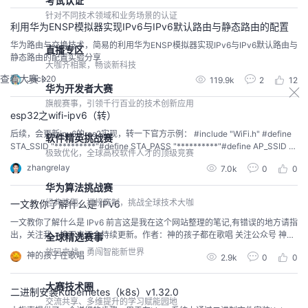
考试认证
针对不同技术领域和业务场景的认证
利用华为ENSP模拟器实现IPv6与IPv6默认路由与静态路由的配置
华为路由与交换技术，简易的利用华为ENSP模拟器实现IPv6与IPv6默认路由与
直播专区
静态路由的配置实验分享
大咖齐相聚，畅谈新科技
查看大赛
Jack20
119.9k
2
12
华为开发者大赛
旗舰赛事，引领千行百业的技术创新应用
esp32之wifi-ipv6（转）
后续，会更新ipv6的ros2实现，转一下官方示例： #include "WiFi.h" #define
软件精英挑战赛
STA_SSID "**********"#define STA_PASS "**********"#define AP_SSID "e
极致优化，全球高校软件人才的顶级竞赛
sp32-v6" static volatile bool wifi_connected =...
zhangrelay
7.0k
0
0
华为算法挑战赛
经典难题，打榜赛制，挑战全球技术大咖
一文教你了解什么是 IPv6
一文教你了解什么是 IPv6 前言这是我在这个网站整理的笔记,有错误的地方请指
出，关注我，接下来还会持续更新。作者：神的孩子都在歌唱 关注公众号 神的
全球精选赛事
孩子都在歌唱 领取学习资料 可领取python，java，计算机基础和算法资料。IP
放码来战，勇闯智能新世界
神的孩子在歌唱
2.9k
0
0
v6（Internet Protocol Version 6，互联网协议第六版）是互联网协议家族中的
一种网络层协议，用于替代目前广泛使用的 IPv4（Inter...
大赛技术圈
二进制安装Kubernetes（k8s）v1.32.0
交流共享、多维提升的学习赋能园地