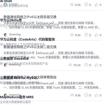
AI Shell
C0:876A:130B，这是IPv6地址的首选格式。为了书写方便，IPv6还提供了压
FJSAY
5.0k
0
0
缩格式，以上述IPv6地址为例，具体压缩规则为:每组中的前导“0”都可以省略，
云上开发运维效率升级
所以上述地址可写为:FC00:0:130F:0:0:9...
数据通信网络之IPv6以太网多层交换
华为云Skills库
文章及资源归档至公众号【AIShareLab】，回复 通信系统与网络 可获取。
让AI Agent通过自然语言安全高效地管理云资源
一、目的掌握 VLAN 的基础配置。掌握 Trunk 的基础配置。掌握 VLANIF 的基
础配置，并理解通过三层交换机实现 VLAN 之间通信的方案。 二、环境及网络
timerring
9.4k
0
0
拓扑本实验模拟一个典型的简单园区网络，如图 1 所示，其中，CoreSwitch 是
华为云码道（CodeArts）代码智能体
园区网络的核 心交换机，AS1 和 AS2 是两台接入交换机。A...
深入理解项目上下文的智能编码平台
数据通信网络之IPv6以太网二层交换
文章及资源归档至公众号【AIShareLab】，回复 通信系统与网络 可获取。
一、实验目的掌握 VLAN、Trunk 的基础配置。掌握以太网链路聚合的基础配
云数据库 GaussDB
置。掌握路由器子接口的配置，以及通过子接口实现 VLAN 之间互通的方法
新一代企业级分布式关系型数据库产品
timerring
10.0k
0
0
（单臂路由） 二、实验环境及网络拓扑本实验模拟一个典型的简单园区网络，
如图 1 所示，其中 VLAN10 及 VLAN20 的终端连接在接入交换机 AS1 上，V
L...
数据通信网络之IPv6以太网单臂路由
云数据库 RDS for MySQL
稳定可靠、安全运行、弹性伸缩
文章及资源归档至公众号【AIShareLab】，回复 通信系统与网络 可获取。
一、目的掌握 VLAN 的基础配置。掌握 Trunk 的基础配置。 二、环境及网络拓
扑本实验模拟一个简单的以太网二层交换网络，如图 1 所示，二层交换机 AS1
timerring
9.5k
0
0
与 AS2 均 接入了 VLAN10 及 VLAN20 的终端，并且这两台交换机之间也存在
MapReduce服务 MRS
互联链路。简单起见， 此处 VLAN10 仅含两台计算机 PC...
企业级大数据集群云服务