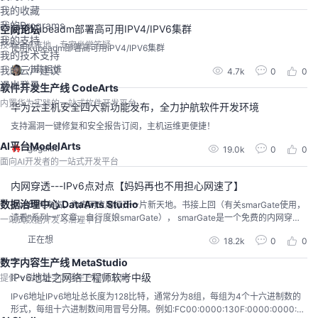
到了国内外权威机构的认可。中国信通院作为国内权...
我的收藏
我的Programs
使用kubeadm部署高可用IPV4/IPV6集群
空间论坛
我的支持
技术交流阵地，专家坐堂答疑
使用kubeadm部署高可用IPV4/IPV6集群
我的技术支持
我的云声建议
小陈运维
4.7k
0
0
退出登录
软件开发生产线 CodeArts
内置华为实践的一站式软件开发平台
华为云主机安全四大新功能发布，全力护航软件开发环境
支持漏洞一键修复和安全报告订阅，主机运维更便捷！
AI平台ModelArts
gagalau
19.0k
0
0
面向AI开发者的一站式开发平台
内网穿透---IPv6点对点【妈妈再也不用担心网速了】
数据治理中心 DataArts Studio
IPv6时代来临，为内网应用打开一片新天地。书接上回（有关smarGate使用，
请看“系列一”文章，自行度娘smarGate）， smarGate是一个免费的内网穿透
一站式数据开发与治理平台
利器，如果你有以下需求，不要犹豫，用smarGate，让免费来的更彻底！诉求
正在想
18.2k
0
0
一：我是程序员或运维人员，我没有公网服务器，我希望访问自己或公司的位
于局域网中的机器，我对带宽没要求，就是做些程序员做的事：ssh登录操作，
数字内容生产线 MetaStudio
我需要安全访...
IPv6地址之网络工程师软考中级
提供一站式数字内容生产解决方案
IPv6地址IPv6地址总长度为128比特，通常分为8组，每组为4个十六进制数的
形式，每组十六进制数间用冒号分隔。例如:FC00:0000:130F:0000:0000:09