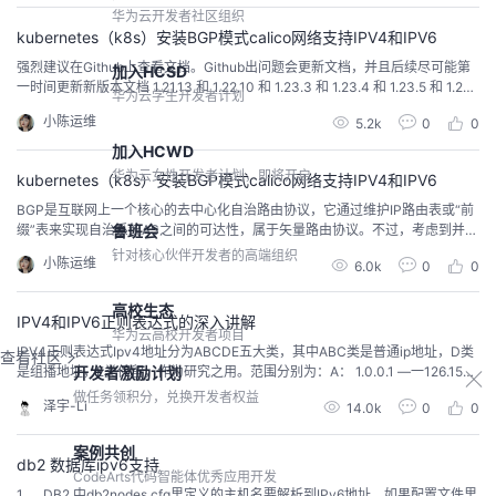
级，是一种网络层协议，允许数据通信通过网络传递...
华为云开发者社区组织
kubernetes（k8s）安装BGP模式calico网络支持IPV4和IPV6
强烈建议在Github上查看文档。Github出问题会更新文档，并且后续尽可能第
加入HCSD
一时间更新新版本文档 1.21.13 和 1.22.10 和 1.23.3 和 1.23.4 和 1.23.5 和 1.23.
华为云学生开发者计划
6 和 1.23.7 和 1.24.0 和1.24.1 和1.24.2 文档以及安装包已生成。 https://githu
小陈运维
5.2k
0
0
b.com/cby-chen/
加入HCWD
华为云女性开发者计划，即将开启
kubernetes（k8s）安装BGP模式calico网络支持IPV4和IPV6
BGP是互联网上一个核心的去中心化自治路由协议，它通过维护IP路由表或“前
缀”表来实现自治系统AS之间的可达性，属于矢量路由协议。不过，考虑到并非
鲁班会
所有的网络都能支持BGP，以及Calico控制平面的设计要求物理网络必须是二
针对核心伙伴开发者的高端组织
小陈运维
6.0k
0
0
层网络，以确保 vRouter间均直接可达，路由不能够将物理设备当作下一跳等
原因，为了支持三层网络，Calico还推出了IP-in-IP叠加的模型，它也使用Over
lay的方式来
高校生态
IPV4和IPV6正则表达式的深入讲解
华为云高校开发者项目
IPV4正则表达式Ipv4地址分为ABCDE五大类，其中ABC类是普通ip地址，D类
查看社区
开发者激励计划
是组播地址，E类保留，作为研究之用。范围分别为：A： 1.0.0.1 ―一126.155.
255.255内网地址范围：10.0.0.0 一一10-255.255.255B： 127.0.0.1 —191.25
做任务领积分，兑换开发者权益
泽宇-Li
14.0k
0
0
5.255.255内网地址范围：172.16.0.0——172.31.255.255C： 192.0....
案例共创
db2 数据库ipv6支持
CodeArts代码智能体优秀应用开发
1、 DB2 中db2nodes.cfg里定义的主机名要解析到IPv6地址。如果配置文件里