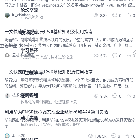
写的是主机名，那么在/etc/hosts文件这名字对应的IP也要是 IPv6。或者在配
论坛交流
置文件直接定义的就是主机的IPv6地址。如果没有db2nodes.cfg 文件，2、 停
lu_zhishen
8.3k
0
0
掉DB2，然后用db2set 把参数DB2FCMCOMM设成TCPIP6。 即 DB2FCMCO
开发交流阵地
MM=TCPIP63、 重启...
一文快速掌握华为云IPv6基础知识及使用指南
技术文章
分享技术干货
随着5G、物联网等新兴技术领域的发展，IP空间需求巨大，IPv6成为万物互联
的基础，势在必行；华为云作为IPv6成熟商用开拓者，针对金融、广电、媒资
查看学堂
学习路径
等不同行业推出IPv6解决方案，助力企业平滑升级到IPv6基础架构。本文带您
云技术搬运工
6.7k
0
0
十分钟了解华为云IPv6。
助您开启云上热门技术进阶之旅
一文快速掌握华为云IPv6基础知识及使用指南
AI主题学习
助力开发者一站式学习AI技术
随着5G、物联网等新兴技术领域的发展，IP空间需求巨大，IPv6成为万物互联
的基础，势在必行；华为云作为IPv6成熟商用开拓者，针对金融、广电、媒资
等不同行业推出IPv6解决方案，助力企业平滑升级到IPv6基础架构。
在线课程
技术火炬手
9.8k
0
0
体系化的培训课程，让您轻松上云
利用华为ENSP模拟器实现企业级ipv6和AAA通讯实验
动手实验
华为路由与交换技术，利用华为ENSP模拟器实现企业级ipv6和AAA通讯实验分
精心设计云上实验，深度体验云服务
享
Jack20
108.5k
6
16