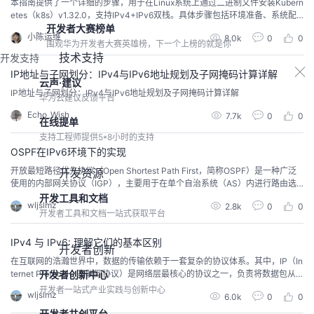
本指南提供了一个详细的步骤，用于在Linux系统上通过二进制文件安装Kubern
etes（k8s）v1.32.0，支持IPv4+IPv6双栈。具体步骤包括环境准备、系统配
开发者大赛榜单
置、组件安装和配置等。
小陈运维
8.0k
0
0
围观华为开发者大赛英雄榜，下一个上榜的就是你
技术支持
开发支持
IP地址与子网划分：IPv4与IPv6地址规划及子网掩码计算详解
云声·建议
IP地址与子网划分：IPv4与IPv6地址规划及子网掩码计算详解
华为云建议反馈平台
Echo_Wish
7.7k
0
0
在线提单
支持工程师提供5*8小时的支持
OSPF在IPv6环境下的实现
开放最短路径优先协议（Open Shortest Path First，简称OSPF）是一种广泛
开发资源
使用的内部网关协议（IGP），主要用于在单个自治系统（AS）内进行路由选
择。随着IPv6的逐渐普及，OSPF也演进到了第三个版本（OSPFv3），以支持
开发工具和文档
wljslmz
2.8k
0
0
IPv6网络。本文将详细介绍OSPFv3在IPv6环境下的实现，包括其主要特点、
开发者工具和文档一站式获取平台
配置方法以及实际应用中的注意事项。 1. OSPFv3概述OSPF...
IPv4 与 IPv6: 理解它们的基本区别
开发者创新
在互联网的浩瀚世界中，数据的传输依赖于一套复杂的协议体系。其中，IP（In
ternet Protocol，互联网协议）是网络层最核心的协议之一，负责将数据包从
开发者创新中心
一个设备传输到另一个设备。随着互联网用户数量的爆炸性增长和技术的不断
开发者一站式产业实践与创新中心
wljslmz
6.0k
0
0
进步，IP协议也经历了从IPv4向IPv6的过渡。本文将详细介绍IPv4与IPv6之间
的基本区别，帮助读者更好地理解这两种协议的特点及其对现代网络的影响。
开发者共创平台