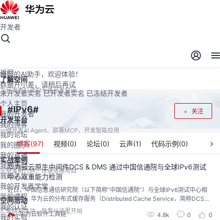
开发者
开发者空间
开发者空间
开发平台
精选服务
云宝助手
返回
懂您的AI助手，欢迎体验！
了解空间
数据开小差，请稍后再试
为开发者打造的专属开发空间
未开发者实名
已开发者实名
已冻结开发者
个人主页
IPv6
#
#
关注
我的开发者
开发平台
我的博客
一键开发AI Agent、部署MCP，开发智能应用
我的论坛
博客(
97
)
视频(
0
)
论坛(
0
)
云声(
1
)
代码示例(
0
)
我的圈子
我的直播
实战案例
我的活动
华为云云原生中间件DCS & DMS 通过中国信通院与全球IPv6测试
完整案例代码，快速搭建项目
我的关注
中心双重能力检测
我的开发者学堂
近日，中国信息通信研究院（以下简称“中国信通院”）与全球IPv6测试中心相
我的课程
继宣布，华为云的分布式缓存服务（Distributed Cache Service，简称DCS）
空间活动
我的认证
和分布式消息服务（Distributed Message Service，简称DMS）成功通过了IP
汇聚精彩活动，热爱从这里开始
华为云软件工具链
4.8k
0
0
v6的能力检测。这一消息标志着DCS与DMS在IPv6环境下的兼容性和稳定性得
我的实验