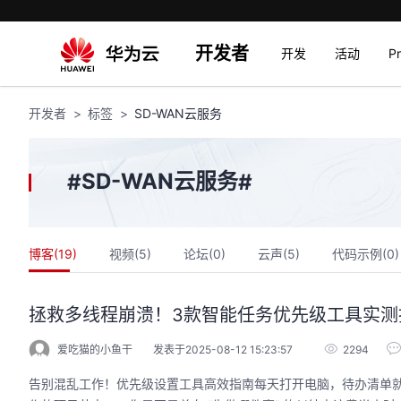
开发者
开发
活动
P
开发者
标签
SD-WAN云服务
SD-WAN云服务
#
#
博客(
19
)
视频(
5
)
论坛(
0
)
云声(
5
)
代码示例(
0
)
拯救多线程崩溃！3款智能任务优先级工具实测
爱吃猫的小鱼干
发表于2025-08-12 15:23:57
2294
告别混乱工作！优先级设置工具高效指南每天打开电脑，待办清单