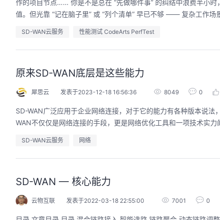
作的项目节点…… 你是不是总在 “先做哪件事” 的纠结中浪费半
值。但光靠 “记在脑子里” 或 “列个清单” 早已不够 —— 复杂工作
SD-WAN云服务
性能测试 CodeArts PerfTest
用码道，让你的AI作品三步上朋友
圈
原来SD-WAN底层是这些能力
2026/08/04 周二 19:00-20:00
林华鼎-华为云AI开发者运营负责人
犀思云
发表于2023-12-18 16:56:36
8049
0
从入门 · 到做AI应用 · 到企业级开发。不教编
SD-WAN广泛应用于企业网络连接，对于它的能力有各种版本说法，然
程，只教用AI · 零代码、有产出、能带走、可炫
WAN不仅仅是网络连接的手段，更是网络优化工具和一项技术实力
耀 · 每课人人动手实操
SD-WAN云服务
网络
回顾中
SD-WAN — 核心能力
云物互联
发表于2022-03-18 22:55:00
7001
0