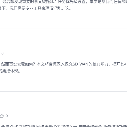
小时，最后却发现重要的事又被拖延？任务优先级设置，本质是帮我们在有限
场景下，我们需要专业工具来理清混乱。这...
华为云码道Skill实战与极速交付，
聚开发者之力，
智能开发全链路实战
2026/07/23 周四 15:00-
张豪杰/程文/王军/刘新春/
2026/07/22 周三 19:00-21:00
王一男-华为云码道产品规划专家；李炎-华为云码道产品专家；姜浩-华为云HCDG核心组成员
0
本次华为云具身智能开发平台
面向具身智能开发者，带
直播深度解读华为云码道6月产品新特性，从S
而事实究竟如何？本文将带您深入探究SD-WAN的核心能力，揭开其神秘的
本体R2C小时级接入、环
kill市场安装专家技能，带你零距离体验从需
真数据生产、PB级数据管
的集成体现。
求，开发，审查，重构全链路闭环的开发过
训推、强化学习和Bench
程。从零构建并交付一个完整项目，让您体验
能，并体验业界主流具身
从代码提交到服务上线的“极速”之旅。
回顾中
回顾中
0
目录 文章目录 目录 混合链路接入 智能选路 链路聚合 动态链路调整 全域 QoS 策略功能 网络质量优化 加速入云 与安全的