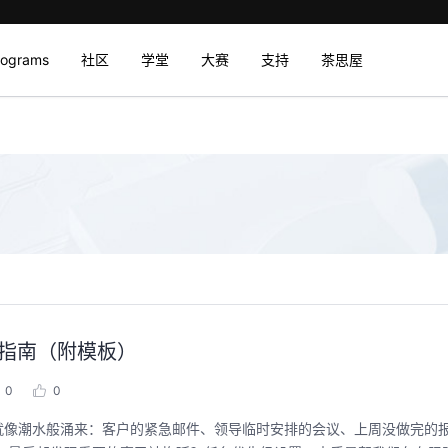
rograms
社区
学堂
大赛
支持
茶思屋
指南（附模板）
0
0
就像潮水般涌来：客户的紧急邮件、领导临时安排的会议、上周没做完的