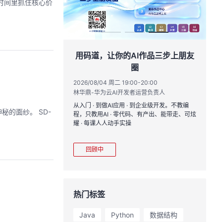
时间里抓住核心价
创具身新未来
用码道，让你的AI作品三步上朋友
圈
17:00
黄钦开 /张晓天
2026/08/04 周二 19:00-20:00
2
林华鼎-华为云AI开发者运营负责人
CloudRobo培训
您全流程体验机器人
从入门 · 到做AI应用 · 到企业级开发。不教编
直
面纱。 SD-
境重建与轨迹生成仿
程，只教用AI · 零代码、有产出、能带走、可炫
k
理、数据评测、模型
耀 · 每课人人动手实操
求
mark一键评测等功
程
模型应用。
从
回顾中
热门标签
Java
Python
数据结构
融合 业务编排功能 ...