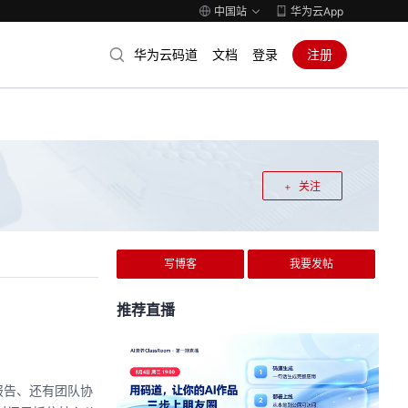
中国站
华为云App
华为云码道
文档
登录
注册
关注
写博客
我要发帖
推荐直播
报告、还有团队协