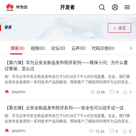
开发者
返
#
#
关注
回
博客(
6
)
视频(
0
)
论坛(
0
)
云声(
0
)
代码示例(
0
)
【第六弹】华为云安全新品发布短评系列——等保十问：为什么要
过等保、怎么过
个
按：华为云年中安全新品发布会已于5月28日下午3点在线直播，在此，我们推
出发布会发表的一系列技术产品的解读，帮助客户了解如何利用华为云的安全
我
人
服务，弥补传统IT安全的不足，助力业务安全合规高效的发展。直播回放观看
gagalau
21.6k
0
1
请点击文末链接。 华为云年中安全新品发布会上，华为云将发布《华为云等保
2.0白皮书》，分享在云计算环境下等保条款的解读和最佳实践。目前，华为云
的
主
推出的等保服务已经帮助500+企业系统过...
【第五弹】云安全新品发布短评系列——安全也可以动手试一试
按：华为云年中安全新品发布会已于5月28日下午3点在线直播，在此，我们推
开
页
出发布会发表的一系列技术产品的解读，帮助客户了解如何利用华为云的安全
服务，弥补传统IT安全的不足，助力业务安全合规高效的发展。直播回放观看
gagalau
发
13.2k
0
0
请点击文末链接。 什么是安全靶场？它是安全技术学习、验证、试验的仿真安