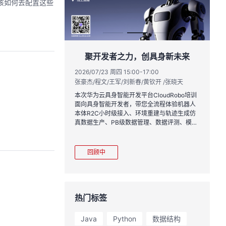
实战与极速交付，
聚开发者之力，创具身新未来
链路实战
2026/07/23 周四 15:00-17:00
张豪杰/程文/王军/刘新春/黄钦开 /张晓天
1:00
2
王一男-华为云码道产品规划专家；李炎-华为云码道产品专家；姜浩-华为云HCDG核心组成员
林
本次华为云具身智能开发平台CloudRobo培训
面向具身智能开发者，带您全流程体验机器人
月产品新特性，从S
从
本体R2C小时级接入、环境重建与轨迹生成仿
带你零距离体验从需
程
真数据生产、PB级数据管理、数据评测、模型
链路闭环的开发过
耀
训推、强化学习和Benchmark一键评测等功
完整项目，让您体验
能，并体验业界主流具身模型应用。
极速”之旅。
回顾中
热门标签
Java
Python
数据结构