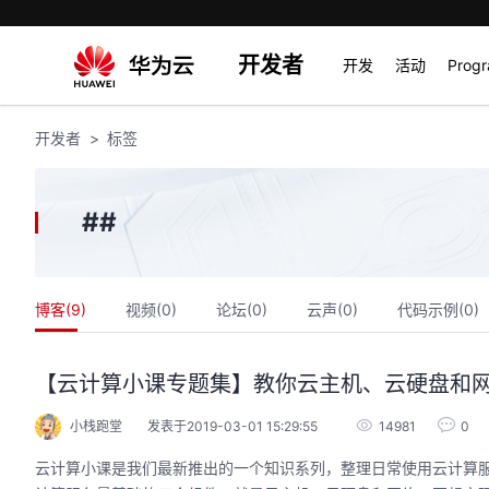
开发者
开发
活动
Prog
开发者
标签
#
#
博客(
9
)
视频(
0
)
论坛(
0
)
云声(
0
)
代码示例(
0
)
【云计算小课专题集】教你云主机、云硬盘和
小栈跑堂
发表于2019-03-01 15:29:55
14981
0
云计算小课是我们最新推出的一个知识系列，整理日常使用云计算服务的技巧和优秀实践案例