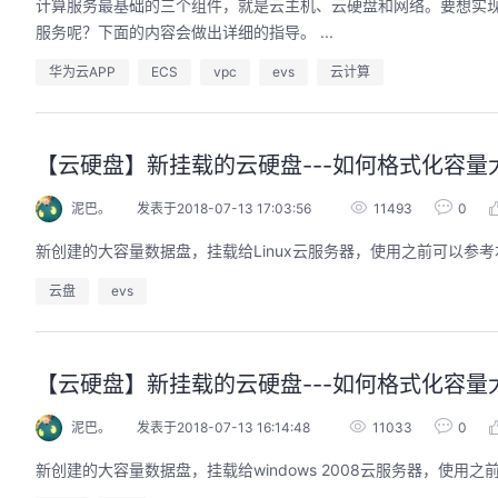
计算服务最基础的三个组件，就是云主机、云硬盘和网络。要想实现业务和服务上云的需求，三者
服务呢？下面的内容会做出详细的指导。 ...
华为云APP
ECS
vpc
evs
云计算
【云硬盘】新挂载的云硬盘---如何格式化容量大于2
泥巴。
发表于2018-07-13 17:03:56
11493
0
新创建的大容量数据盘，挂载给Linux云服务器，使用之前可以参考本
云盘
evs
【云硬盘】新挂载的云硬盘---如何格式化容量大于2
泥巴。
发表于2018-07-13 16:14:48
11033
0
新创建的大容量数据盘，挂载给windows 2008云服务器，使用