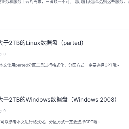
缺一不可。 那我们该怎么选购这些服务，该如何去配置这些
用码道，让你的AI作品三步上朋友
华为云码道Skill
圈
智能开发全
TB的Linux数据盘（parted）
2026/08/04 周二 19:00-20:00
2026/07/22 周三 19:00-2
林华鼎-华为云AI开发者运营负责人
0
从入门 · 到做AI应用 · 到企业级开发。不教编
直播深度解读华为云码道6
文使用parted分区工具进行格式化，分区方式一定要选择GPT哦~
程，只教用AI · 零代码、有产出、能带走、可炫
kill市场安装专家技能，
耀 · 每课人人动手实操
求，开发，审查，重构全
程。从零构建并交付一个
从代码提交到服务上线的“
回顾中
回顾中
TB的Windows数据盘（Windows 2008）
0
之前可以参考本文进行格式化，分区方式一定要选择GPT哦~