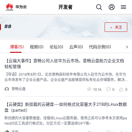
开发者
返
#
#
关注
回
博客(
5
)
视频(
0
)
论坛(
0
)
云声(
0
)
代码示例(
0
)
【云端大事件】意畅公司入驻华为云市场，意畅云盘助力企业文档
轻松管理
个
【导语】2018年8月1日，北京意畅高科软件有限公司入驻华为云市场，在华为
云市场发布了企业云盘产品，企业云盘产品能够提供私有化云存储服务，解决
我
人
企业用户非结构化数据集中存储、统一管理、安全管控的问题。【关于意畅】
意畅云盘
10.1k
0
0
北京意畅高科软件有限公司专注于业务应用安全，凭借国内领先的技术实力和
需求分析能力，为用户提供完整的内网安全管理产品与解决方案。同时，作为
我
的
主
一家中关村园区的高新技术企业，拥有多项自主知识产...
【云硬盘】新挂载的云硬盘---如何格式化容量大于2TB的Linux数据
盘（parted）
我
的
开
页
新创建的大容量数据盘，挂载给Linux云服务器，使用之前可以参考本文使用pa
rted分区工具进行格式化，分区方式一定要选择GPT哦~
我
的
开
发