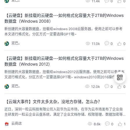
泥巴。
11.4k
0
0
的
Programs
发
者
【云硬盘】新挂载的云硬盘---如何格式化容量大于2TB的Windows
数据盘（Windows 2008）
支
者
我
新创建的大容量数据盘，挂载给windows 2008云服务器，使用之前可以参考
本文进行格式化，分区方式一定要选择GPT哦~
持
学
的
我
泥巴。
11.0k
0
0
我
堂
博
的
我
【云硬盘】新挂载的云硬盘---如何格式化容量大于2TB的Windows
数据盘（Windows 2012）
的
我
客
论
的
我
我
新创建的大容量数据盘，挂载给windows2012云服务器，使用之前可以参考本
文进行格式化，分区方式一定要选择GPT哦~ windows2010到2016操作类
技
的
坛
圈
的
我
的
我
似，都可以参考~
泥巴。
12.0k
0
0
术
云
子
直
的
我
课
的
我
退
【云端大事件】文件太多太杂，没地方存储，怎么办？
出
支
声
播
活
的
程
认
的
我
近日，深圳一粒云科技有限公司入驻华为云市场，在华为云市场发布了企业自
登
主研发的一粒云企业云盘系统，满足了企业文档存储、权限管理、数据加密等
录
一系列场景需求，为最终用户节省了大量的成本，颇受企业和用户的好评。那
持
建
动
关
证
实
的
云商店
8.6k
0
1
么，一粒云能做什么，它与传统存储又有哪些区别呢，一起来了解一下吧!