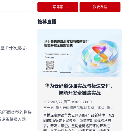
写博客
我要发帖
推荐直播
作品三步上朋友
华为云码道Skill实战与极速交付，
智能开发全链路实战
20:00
2026/07/22 周三 19:00-21:00
运营负责人
王一男-华为云码道产品规划专家；李炎-华为云码道产品专家；姜浩-华为云HCDG核心组成员
和不同类型的物联
到企业级开发。不教编
直播深度解读华为云码道6月产品新特性，从S
新设备将接入网
、有产出、能带走、可炫
kill市场安装专家技能，带你零距离体验从需
求，开发，审查，重构全链路闭环的开发过