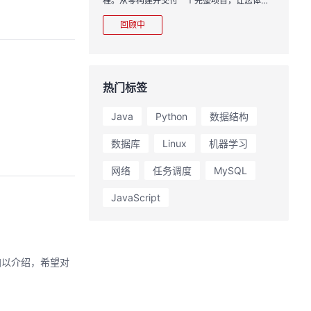
程。从零构建并交付一个完整项目，让您体验
从代码提交到服务上线的“极速”之旅。
回顾中
热门标签
Java
Python
数据结构
数据库
Linux
机器学习
网络
任务调度
MySQL
JavaScript
O加以介绍，希望对