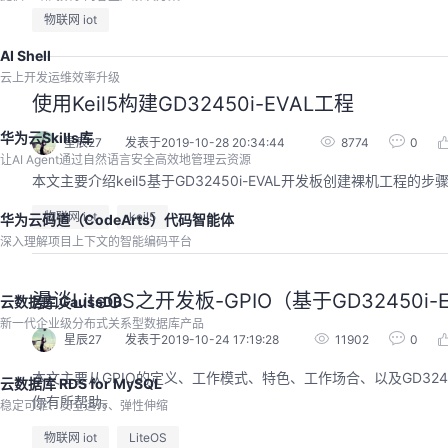
程。从零构建并交付一个完整项目，让您体验
从代码提交到服务上线的“极速”之旅。
物联网 iot
回顾中
AI Shell
云上开发运维效率升级
使用Keil5构建GD32450i-EVAL工程
华为云Skills库
星辰27
发表于2019-10-28 20:34:44
8774
0
让AI Agent通过自然语言安全高效地管理云资源
本文主要介绍keil5基于GD32450i-EVAL开发板创建裸机工程的步
物联网 iot
keil5
华为云码道（CodeArts）代码智能体
深入理解项目上下文的智能编码平台
漫谈LiteOS之开发板-GPIO（基于GD32450i-
云数据库 GaussDB
新一代企业级分布式关系型数据库产品
星辰27
发表于2019-10-24 17:19:28
11902
0
本文主要从GPIO的定义、工作模式、特色、工作场合、以及GD3245
云数据库 RDS for MySQL
你有所帮助。
稳定可靠、安全运行、弹性伸缩
物联网 iot
LiteOS