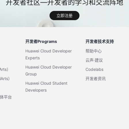
立即注册
开发者Programs
开发者技术支持
Huawei Cloud Developer
帮助中心
Experts
云声·建议
Huawei Cloud Developer
rts）
Codelabs
Group
Arts）
开发者资讯
Huawei Cloud Student
Developers
智能体平台