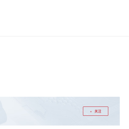
中国站
华为云App
华为云码道
0
文档
0
登录
注册
关注