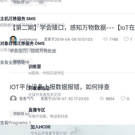
经济、高效、弹性的音视频转码和处理
物联网 iot
5G
主机迁移服务 SMS
把数据中心或其他云上主机迁移到华为云
【第二期】学会接口，感知万物数据---【IoT
andyleung
发表于2019-04-09 10:07:03
7768
1
对象存储迁移服务 OMS
公有云对象存储数据迁移服务
学会接口，感知万物数据
物联网 iot
查看全部活动
训练营
AI提效，代码实战专区
IOT平台设备上报数据报错，如何排查
开发者活动
全球开发者技术交流
客客气气
发表于2019-07-30 17:23:00
9854
0
直播专区
物联网 iot
大咖齐相聚，畅谈新科技
查看Programs
加入HCDE
华为云开发者专家计划