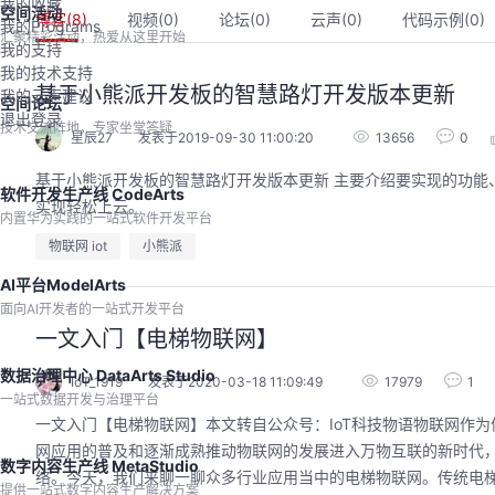
我的收藏
空间活动
博客(
8
)
视频(
0
)
论坛(
0
)
云声(
0
)
代码示例(
0
)
我的Programs
汇聚精彩活动，热爱从这里开始
我的支持
我的技术支持
基于小熊派开发板的智慧路灯开发版本更新
我的云声建议
空间论坛
退出登录
技术交流阵地，专家坐堂答疑
星辰27
发表于2019-09-30 11:00:20
13656
0
基于小熊派开发板的智慧路灯开发版本更新 主要介绍要实现的功能、目的，开发环境以及对于小熊派开发板的简介，ST-Link驱动的安装以及整个开发流程，
软件开发生产线 CodeArts
实现轻松上云。
内置华为实践的一站式软件开发平台
物联网 iot
小熊派
AI平台ModelArts
面向AI开发者的一站式开发平台
的AI作品三步上朋友
华为云码道Skill实战与极速交付，
一文入门【电梯物联网】
圈
智能开发全链路实战
数据治理中心 DataArts Studio
IoT_1919
发表于2020-03-18 11:09:49
17979
1
9:00-20:00
2026/07/22 周三 19:00-21:00
一站式数据开发与治理平台
开发者运营负责人
王一男-华为云码道产品规划专家；李炎-华为云码道产品专家；姜浩-华为云HCDG核心组成员
一文入门【电梯物联网】本文转自公众号：IoT科技物语物联网作
用 · 到企业级开发。不教编
直播深度解读华为云码道6月产品新特性，从S
网应用的普及和逐渐成熟推动物联网的发展进入万物互联的新时代
零代码、有产出、能带走、可炫
kill市场安装专家技能，带你零距离体验从需
数字内容生产线 MetaStudio
操
络。今天，我们来聊一聊众多行业应用当中的电梯物联网。传统电梯
求，开发，审查，重构全链路闭环的开发过
提供一站式数字内容生产解决方案