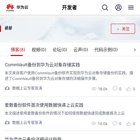
开发者
返
#
#
关注
回
博客(
8
)
视频(
0
)
论坛(
0
)
云声(
0
)
代码示例(
0
)
CommVault备份到华为云对象存储实践
本文来自客户使用CommVault备份软件实现到华为云对象存储备份的实践，描
个
述了CommVault备份到华为云对象存储的详细操作步骤。
数据上云专家张涛
我
18.0k
0
0
人
我
的
爱数备份软件首次使用数据快递上云实践
主
本文描述使用爱数备份软件的情况下如何使用数据快递完成数据首次上云
我
的
开
页
数据上云专家张涛
14.0k
0
0
我
的
开
发
华为混合云备份详细设计指导