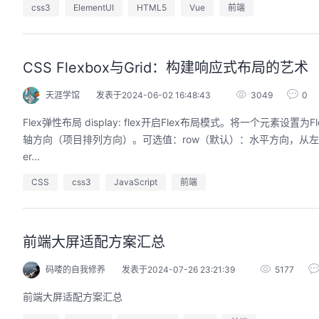
css3
ElementUI
HTML5
Vue
前端
CSS Flexbox与Grid：构建响应式布局的艺术
天涯学馆
发表于2024-06-02 16:48:43
3049
0
Flex弹性布局 display: flex开启Flex布局模式。将一个元素设置为Flex容器，其直接子元素将成为Flex
轴方向（项目排列方向）。可选值：row（默认）：水平方向，从左到右。r
er...
CSS
css3
JavaScript
前端
前端大屏适配方案汇总
码喽的自我修养
发表于2024-07-26 23:21:39
5177
前端大屏适配方案汇总