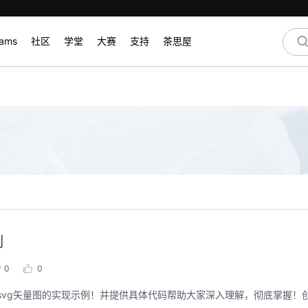
rams
社区
学堂
大赛
支持
茶思屋
例
0
0
装svg矢量图的实现示例！并提供具体代码帮助大家深入理解，彻底掌握！