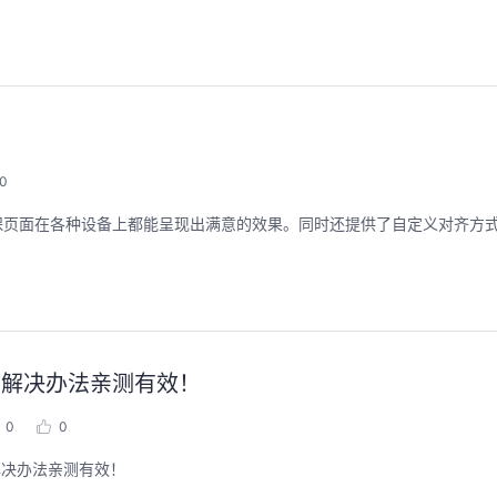
用码道，让你的AI作品三步上朋友
华为云码道Skill
圈
智能开发全
0
2026/08/04 周二 19:00-20:00
2026/07/22 周三 19:00-2
林华鼎-华为云AI开发者运营负责人
确保页面在各种设备上都能呈现出满意的效果。同时还提供了自定义对齐方
从入门 · 到做AI应用 · 到企业级开发。不教编
直播深度解读华为云码道6
程，只教用AI · 零代码、有产出、能带走、可炫
kill市场安装专家技能，
耀 · 每课人人动手实操
求，开发，审查，重构全
程。从零构建并交付一个
从代码提交到服务上线的“
回顾中
回顾中
不生效，解决办法亲测有效！
0
0
效，解决办法亲测有效！