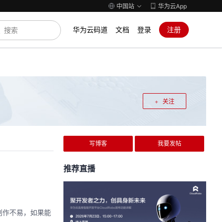
中国站
华为云App
华为云码道
文档
登录
注册
关注
写博客
我要发帖
推荐直播
创作不易，如果能