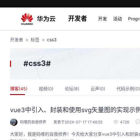
开发者
开发
活动
Prog
开发者
标签
css3
css3
#
#
博客(
45
)
视频(
0
)
论坛(
8
)
云声(
0
)
代码示例(
0
)
vue3中引入、封装和使用svg矢量图的实现示
码喽的自我修养
发表于2024-07-17 17:46:55
4726
大家好，我是码喽的自我修养！今天给大家分享vue3中引入和封