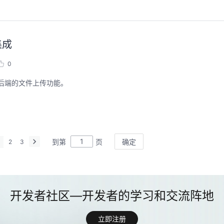
集成
0
扩展后端的文件上传功能。
到第
页
确定
1
2
3
立即注册