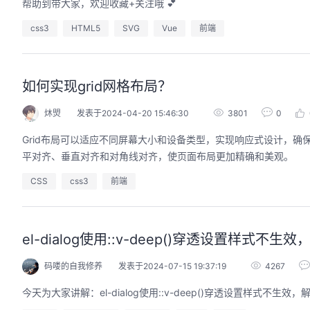
帮助到带大家，欢迎收藏+关注哦 💕
css3
HTML5
SVG
Vue
前端
如何实现grid网格布局？
炑焽
发表于2024-04-20 15:46:30
3801
0
Grid布局可以适应不同屏幕大小和设备类型，实现响应式设计，
平对齐、垂直对齐和对角线对齐，使页面布局更加精确和美观。
CSS
css3
前端
el-dialog使用::v-deep()穿透设置样式
码喽的自我修养
发表于2024-07-15 19:37:19
4267
今天为大家讲解：el-dialog使用::v-deep()穿透设置样式不生