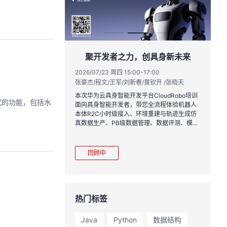
实战与极速交付，
聚开发者之力，创具身新未来
链路实战
2026/07/23 周四 15:00-17:00
张豪杰/程文/王军/刘新春/黄钦开 /张晓天
1:00
2
王一男-华为云码道产品规划专家；李炎-华为云码道产品专家；姜浩-华为云HCDG核心组成员
林
本次华为云具身智能开发平台CloudRobo培训
式的功能，包括水
面向具身智能开发者，带您全流程体验机器人
月产品新特性，从S
从
本体R2C小时级接入、环境重建与轨迹生成仿
带你零距离体验从需
程
真数据生产、PB级数据管理、数据评测、模型
链路闭环的开发过
耀
训推、强化学习和Benchmark一键评测等功
完整项目，让您体验
能，并体验业界主流具身模型应用。
极速”之旅。
回顾中
热门标签
Java
Python
数据结构