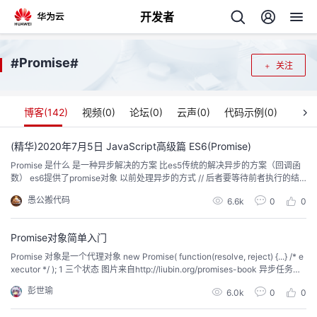
开发者
返
Promise
#
#
关注
回
博客(
142
)
视频(
0
)
论坛(
0
)
云声(
0
)
代码示例(
0
)
(精华)2020年7月5日 JavaScript高级篇 ES6(Promise)
Promise 是什么 是一种异步解决的方案 比es5传统的解决异步的方案（回调函
个
数） es6提供了promise对象 以前处理异步的方式 // 后者要等待前者执行的结
果 f2 要等待 f1执行完 ...
愚公搬代码
我
6.6k
0
0
人
的
Promise对象简单入门
主
Promise 对象是一个代理对象 new Promise( function(resolve, reject) {...} /* e
xecutor */ ); 1 三个状态 图片来自http://liubin.org/promises-book 异步任务顺
开
页
利完成时，会调用 resolve 函数返回结果值； 异步任务失败且时，会调用reject
彭世瑜
6.0k
0
0
函...
发