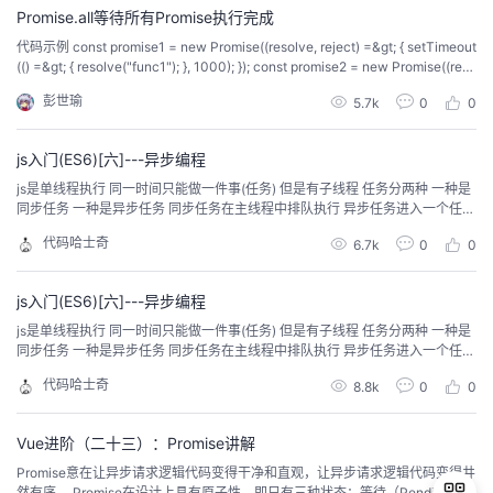
Promise.all等待所有Promise执行完成
者
代码示例 const promise1 = new Promise((resolve, reject) =&gt; { setTimeout
(() =&gt; { resolve("func1"); }, 1000); }); const promise2 = new Promise((reso
lve, reject) =&gt; { setTimeou...
我
彭世瑜
5.7k
0
0
的
我
js入门(ES6)[六]---异步编程
js是单线程执行 同一时间只能做一件事(任务) 但是有子线程 任务分两种 一种是
博
的
我
同步任务 一种是异步任务 同步任务在主线程中排队执行 异步任务进入一个任务
队列 在同步任务形成的执行栈完成后 再执行异步任务的队列中的任务 比如主线
代码哈士奇
6.7k
0
0
程有 同步任务A 异步任务B 同步任务C 异步任务D 同步任务E 那么 就先执行 A
客
论
的
我
C E 再执行 B D 例子如下 ...
js入门(ES6)[六]---异步编程
坛
圈
的
我
js是单线程执行 同一时间只能做一件事(任务) 但是有子线程 任务分两种 一种是
同步任务 一种是异步任务 同步任务在主线程中排队执行 异步任务进入一个任务
子
直
的
我
队列 在同步任务形成的执行栈完成后 再执行异步任务的队列中的任务 比如主线
代码哈士奇
8.8k
0
0
程有 同步任务A 异步任务B 同步任务C 异步任务D 同步任务E 那么 就先执行 A
我
播
活
的
C E 再执行 B D 例子如下 ...
Vue进阶（二十三）：Promise讲解
我
动
关
的
Promise意在让异步请求逻辑代码变得干净和直观，让异步请求逻辑代码变得井
然有序。 Promise在设计上具有原子性，即只有三种状态：等待（Pending）、