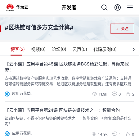
开发者
返
区块链可信多方安全计算
#
#
关注
回
博客(
2
)
视频(
0
)
论坛(
0
)
云声(
0
)
代码示例(
0
)
【云小课】应用平台第45课 区块链服务BCS精彩汇聚，等你来探
索！
个
支持通过数字资产链服务实现艺术收藏、数字营销和游戏资产流通等；支持通
过可信跨链服务实现跨链交易；通过区块链服务组建联盟链；还有更多区块链
我
人
功能等你了解。
应用万花筒.
11.9k
0
2
的
主
【云小课】应用平台第24课 区块链关键技术之一：智能合约
谈到区块链，不得不说区块链的关键技术之一：智能合约。那智能合约是什么
开
页
呢？
应用万花筒.
发
14.9k
1
0