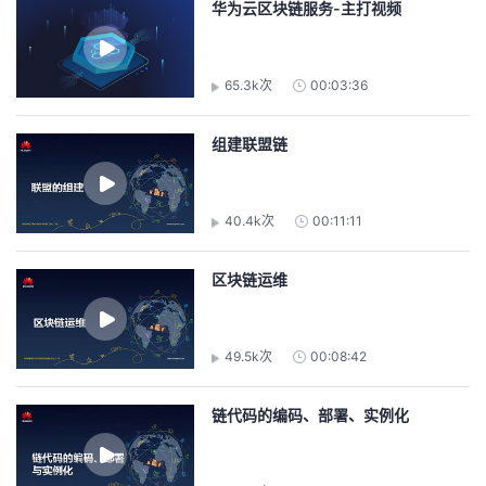
华为云区块链服务-主打视频
者
65.3k次
00:03:36
我
的
我
组建联盟链
博
的
我
40.4k次
00:11:11
客
论
的
我
区块链运维
坛
圈
的
我
子
直
的
我
49.5k次
00:08:42
我
播
活
的
链代码的编码、部署、实例化
我
动
关
的