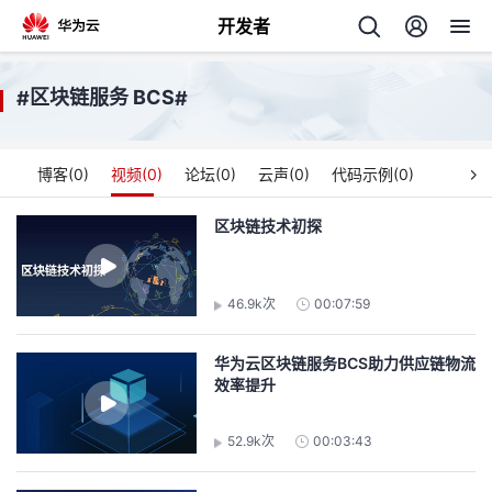
开发者
返
区块链服务 BCS
#
#
回
博客(
0
)
视频(
0
)
论坛(
0
)
云声(
0
)
代码示例(
0
)
区块链技术初探
个
46.9k次
00:07:59
我
人
华为云区块链服务BCS助力供应链物流
的
主
效率提升
开
页
52.9k次
00:03:43
发