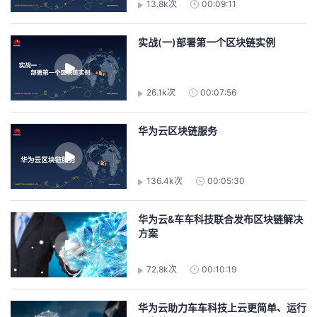
13.8k次
00:09:11
我
注
的
开
实战(一)部署第一个区块链实例
的
Programs
发
支
者
26.1k次
00:07:56
持
学
华为云区块链服务
我
堂
136.4k次
00:05:30
的
我
我
华为云&车车科技联合发布区块链解决
技
的
的
我
方案
术
云
课
的
我
72.8k次
00:10:19
支
声
程
认
的
我
华为云助力车车科技上云更简单、运行