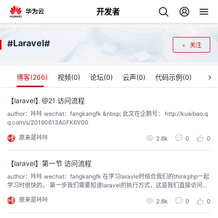
开发者
返
Laravel
#
#
关注
回
博客(
266
)
视频(
0
)
论坛(
0
)
云声(
0
)
代码示例(
0
)
【laravel】@21 访问流程
author：咔咔 wechat：fangkangfk &nbsp; 此文在企鹅号： http://kuaibao.q
个
q.com/s/20190613A0FK6V00
原来是咔咔
我
2.6k
0
0
人
我
的
【laravel】第一节 访问流程
主
author：咔咔 wechat：fangkangfk 在学习laravle时结合我们的thinkphp一起
学习时很快的。 第一步我们需要知道laravel的执行方式，这是我们直接访问的
我
的
开
页
结果 下来我们需要更改一下路由看看 在来访问,同样也是可以访问到的 我们还
原来是咔咔
2.8k
0
0
需要认识控制器，视图 laravel的视图是...
我
的
开
发