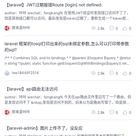
【laravel】JWT过期报错Route [login] not defined.
的
Programs
发
者
author：咔咔 wechat：fangkangfk 在使用JWT验证时发现接口访问不了了，
但是其他接口都可以访问，最后发现是token过期了，重新生成一个token就可
支
以了
者
我
原来是咔咔
2.8k
0
0
持
学
的
我
laravel 框架的tosql打印出来的sql未绑定参数,怎么可以打印带参数
的sql?
我
堂
博
的
我
/** * Combines SQL and its bindings * * @param \Eloquent $query * @retur
n string */public static function getEloquentSqlWithBindings($query){ retur
的
我
客
论
的
我
n vsprintf(str_repl...
我
lxw1844912514
2.9k
0
0
技
的
坛
圈
的
我
的
我
【laravel】api路由无法访问
author：咔咔 wechat：fangkangfk 今天在api路由文件里边写了一个路由，但
术
云
子
直
的
我
课
的
我
是发现访问不了 &nbsp;发现是访问不到的，后来以为是路由写错了，但是放到
web下就可以访问的到 最后看文档才知道在使用api路由时需要给加上aip前缀
原来是咔咔
支
声
2.8k
0
0
播
活
的
程
认
的
我
才可以访问的到
持
建
动
关
【laravel-admin】图片上传不了，没反应
证
实
的