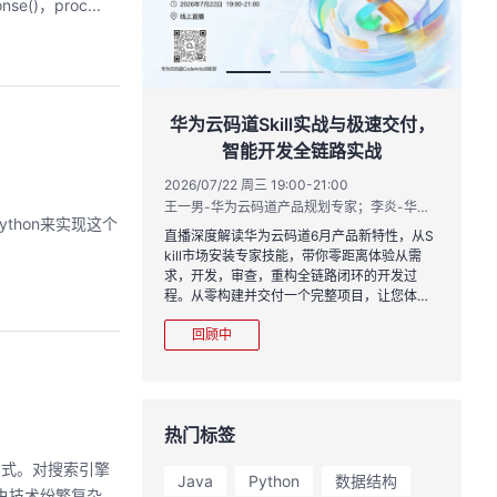
e()，proc...
作品三步上朋友
华为云码道Skill实战与极速交付，
智能开发全链路实战
20:00
2026/07/22 周三 19:00-21:00
运营负责人
王一男-华为云码道产品规划专家；李炎-华为云码道产品专家；姜浩-华为云HCDG核心组成员
hon来实现这个
到企业级开发。不教编
直播深度解读华为云码道6月产品新特性，从S
、有产出、能带走、可炫
kill市场安装专家技能，带你零距离体验从需
求，开发，审查，重构全链路闭环的开发过
程。从零构建并交付一个完整项目，让您体验
从代码提交到服务上线的“极速”之旅。
回顾中
热门标签
方式。对搜索引擎
Java
Python
数据结构
虫技术纷繁复杂，