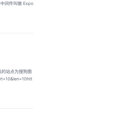
中间件叫做 Expo
集的站点为搜狗图
=10&len=10htt