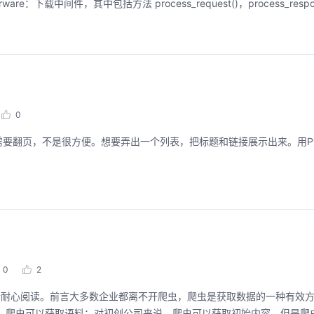
are：下载中间件，其中包括方法 process_request()，process_respons
聚开发者之力，创具身新未来
用码道，让你的AI
圈
2026/07/23 周四 15:00-17:00
张豪杰/程文/王军/刘新春/黄钦开 /张晓天
0
2026/08/04 周二 19:00-
林华鼎-华为云AI开发者
本次华为云具身智能开发平台CloudRobo培训
要翻页，不是很方便。想要弄出一个列表，把标题和链接展示出来。用Pyt
面向具身智能开发者，带您全流程体验机器人
从入门 · 到做AI应用 · 
本体R2C小时级接入、环境重建与轨迹生成仿
程，只教用AI · 零代码
真数据生产、PB级数据管理、数据评测、模型
耀 · 每课人人动手实操
训推、强化学习和Benchmark一键评测等功
能，并体验业界主流具身模型应用。
回顾中
回顾中
0
2
读者耐心阅读。前言大多数企业都离不开爬虫，爬虫是获取数据的一种有效
说，爬虫可以获取语料；对初创公司来说，爬虫可以获取初始内容。但是爬