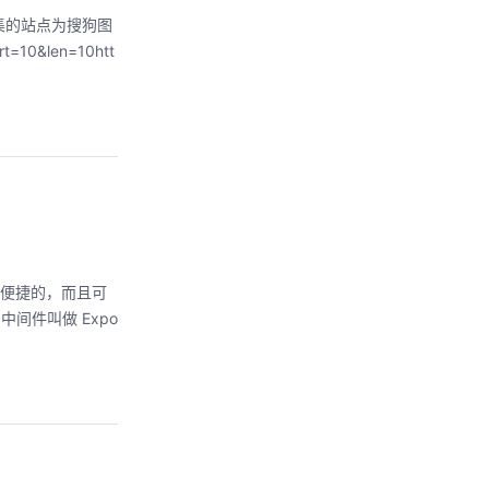
集的站点为搜狗图
=10&len=10htt
非常便捷的，而且可
中间件叫做 Expo