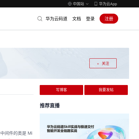
中国站
华为云App
华为云码道
文档
登录
注册
关注
写博客
我要发帖
推荐直播
些中间件的类是 Mi