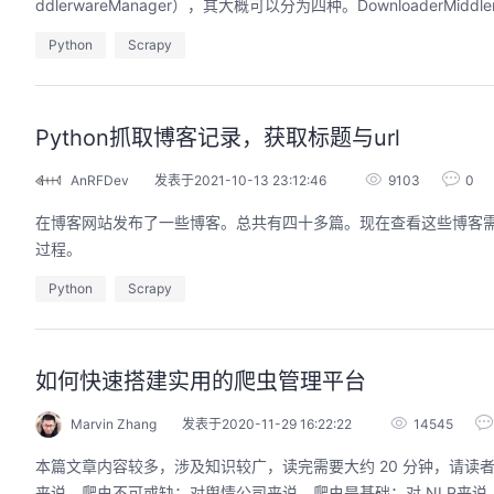
ddlerwareManager），其大概可以分为四种。DownloaderMiddlerw
Python
Scrapy
的AI作品三步上朋友
华为云码道Skill实战与极速交付，
Python抓取博客记录，获取标题与url
圈
智能开发全链路实战
AnRFDev
发表于2021-10-13 23:12:46
9103
0
9:00-20:00
2026/07/22 周三 19:00-21:00
开发者运营负责人
王一男-华为云码道产品规划专家；李炎-华为云码道产品专家；姜浩-华为云HCDG核心组成员
在博客网站发布了一些博客。总共有四十多篇。现在查看这些博客需
用 · 到企业级开发。不教编
直播深度解读华为云码道6月产品新特性，从S
过程。
零代码、有产出、能带走、可炫
kill市场安装专家技能，带你零距离体验从需
操
求，开发，审查，重构全链路闭环的开发过
Python
Scrapy
程。从零构建并交付一个完整项目，让您体验
从代码提交到服务上线的“极速”之旅。
回顾中
如何快速搭建实用的爬虫管理平台
Marvin Zhang
发表于2020-11-29 16:22:22
14545
本篇文章内容较多，涉及知识较广，读完需要大约 20 分钟，请
来说，爬虫不可或缺；对舆情公司来说，爬虫是基础；对 NLP来