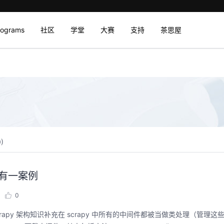
rograms
社区
学堂
大赛
支持
茶思屋
0
)
客有一案例
0
用法。 scrapy 架构知识补充在 scrapy 中所有的中间件都被当做类处理（管理这