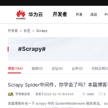
开发者
开发
活动
P
开发者
标签
Scrapy
Scrapy
#
#
博客(
184
)
视频(
0
)
论坛(
0
)
云声(
0
)
代码示例(
Scrapy Spider中间件，你学会了吗？本篇博
梦想橡皮擦
发表于2022-02-15 16:03:05
6989
0
本篇博客补充一下 scrapy 中的 SpiderMiddlerware 相关