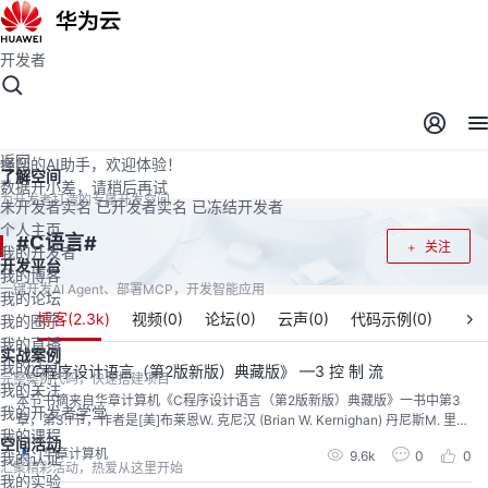
开发者
开发者空间
开发者空间
开发平台
精选服务
云宝助手
返回
懂您的AI助手，欢迎体验！
了解空间
数据开小差，请稍后再试
为开发者打造的专属开发空间
未开发者实名
已开发者实名
已冻结开发者
个人主页
C语言
#
#
关注
我的开发者
开发平台
我的博客
一键开发AI Agent、部署MCP，开发智能应用
我的论坛
博客(
2.3k
)
视频(
0
)
论坛(
0
)
云声(
0
)
代码示例(
0
)
我的圈子
我的直播
实战案例
我的活动
《C程序设计语言（第2版新版）典藏版》 —3 控 制 流
完整案例代码，快速搭建项目
我的关注
本节书摘来自华章计算机《C程序设计语言（第2版新版）典藏版》一书中第3
我的开发者学堂
章，第3.1节，作者是[美]布莱恩W. 克尼汉 (Brian W. Kernighan) 丹尼斯M. 里奇
我的课程
(Dennis M. Ritchie)，徐宝文 李志译 尤晋元 审校。
空间活动
华章计算机
9.6k
0
0
我的认证
汇聚精彩活动，热爱从这里开始
我的实验