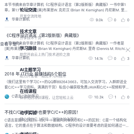
本节书摘来自华章计算机《C程序设计语言（第2版新版）典藏版》一书中第1
论坛交流
章，第1.1节，作者是[美]布莱恩W. 克尼汉 (Brian W. Kernighan) 丹尼斯M. 里奇
(Dennis M. Ritchie)，徐宝文 李志译 尤晋元 审校。
开发交流阵地
华章计算机
9.0k
0
0
技术文章
《C程序设计语言（第2版新版）典藏版》
分享技术干货
本节书摘来自华章计算机《C程序设计语言（第2版新版）典藏版》一作者是
查看学堂
学习路径
[美]布莱恩W. 克尼汉 (Brian W. Kernighan) 丹尼斯M. 里奇 (Dennis M. Ritchi
e)，徐宝文 李志译 尤晋元 审校。
助您开启云上热门技术进阶之旅
华章计算机
14.1k
0
3
AI主题学习
2018 年 IT行业 最赚钱的5个职位
助力开发者一站式学习AI技术
（我们这里有个学习C++的QQ群892643663，可加入交流学习，入群即送全
套C/C++学习资料，满满的干货）私信小编获取免费JAVA和C/C++视频和学习
在线课程
资料，每天晚上还有免费公开课程学习哦，满满的干货！前言前几天看到一则
C语言C加加学习
10.3k
1
0
体系化的培训课程，让您轻松上云
新闻，说是某著名科技公司的程序员在相亲节目中遭疯抢和一些招女婿的老妈
子们，虽未考证真假，但确实很多丈母娘都希望招到一个程序员女婿，为什么
呢？还不是人傻钱多老得快~哈哈哈...
不找C/C++的工作也要学C/C++的原因！
动手实验
精心设计云上实验，深度体验云服务
C语言是面向过程的，而C＋＋是面向对象的C和C++的区别：C是一个结构化
语言，它的重点在于算法和数据结构。C程序的设计首要考虑的是如何通过一个
过程，对输入（或环境条件）进行运算处理得到输出（或实现过程（事务）控