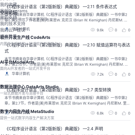
我的收藏
《C程序设计语言（第2版新版）典藏版》 —2.11 条件表达式
我的Programs
空间论坛
本节书摘来自华章计算机《C程序设计语言（第2版新版）典藏版》一书中第2
我的支持
技术交流阵地，专家坐堂答疑
章，第2.11节，作者是[美]布莱恩W. 克尼汉 (Brian W. Kernighan) 丹尼斯M. 里
我的技术支持
奇 (Dennis M. Ritchie)，徐宝文 李志译 尤晋元 审校。
华章计算机
我的云声建议
9.6k
0
0
退出登录
软件开发生产线 CodeArts
内置华为实践的一站式软件开发平台
《C程序设计语言（第2版新版）典藏版》 —2.10 赋值运算符与表达
式
本节书摘来自华章计算机《C程序设计语言（第2版新版）典藏版》一书中第2
AI平台ModelArts
章，第2.10节，作者是[美]布莱恩W. 克尼汉 (Brian W. Kernighan) 丹尼斯M. 里
面向AI开发者的一站式开发平台
奇 (Dennis M. Ritchie)，徐宝文 李志译 尤晋元 审校。
华章计算机
7.2k
0
0
数据治理中心 DataArts Studio
《C程序设计语言（第2版新版）典藏版》 —2.7 类型转换
一站式数据开发与治理平台
本节书摘来自华章计算机《C程序设计语言（第2版新版）典藏版》一书中第2
章，第2.7节，作者是[美]布莱恩W. 克尼汉 (Brian W. Kernighan) 丹尼斯M. 里奇
(Dennis M. Ritchie)，徐宝文 李志译 尤晋元 审校。
数字内容生产线 MetaStudio
华章计算机
6.8k
0
0
提供一站式数字内容生产解决方案
《C程序设计语言（第2版新版）典藏版》 —2.4 声明