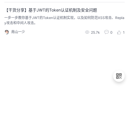
骤。通常，攻击链可以图x形式展示。不同攻击方式的攻击过程可能不同，半数
攻击者每一次都会改变具体攻击方法。图X 攻击链FireEye
者
【干货分享】基于JWT的Token认证机制及安全问题
一步一步教你基于JWT的Token认证机制实现，以及如何防范XSS攻击、Repla
y攻击和中间人攻击。
我
南山一少
25.7k
0
1
的
我
博
的
我
客
论
的
我
坛
圈
的
我
子
直
的
我
退
出
我
播
活
的
登
录
我
动
关
的