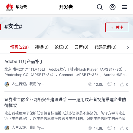
开发者
返
安全
#
#
关注
回
博客(
228
)
视频(
0
)
论坛(
0
)
云声(
0
)
代码示例(
0
)
Adobe 11月产品补丁
北京时间2017年11月15日，Adobe发布了针对Flash Player（APSB17-33），
个
Photoshop CC（APSB17-34），Connect（APSB17-35），Acrobat和Rea
der（APSB17-36），DNG Converter（APSB17-37），InDesign CC（APS
人生苦短，我用Python
我
12.8k
1
0
人
B17 -38），Digitals（APSB17-39），Shockwave Pl
证券业金融企业网络安全建设进阶 ——运用攻击者视角搭建企业防
的
主
御框架
攻击者视角为了保护低价值目标而投入过多资源是不经济的。防守方学习攻击
开
页
链（攻击过程），以攻击者思维换位思考攻击目的，识别攻击者眼中的高价值
目标，进而定义防御目标，才是有效应对之策。攻击链简单来说，攻击链就是
人生苦短，我用Python
发
14.9k
1
0
攻击者常见攻击过程，包含信息收集、探测、渗透攻击到实施恶意行为等步