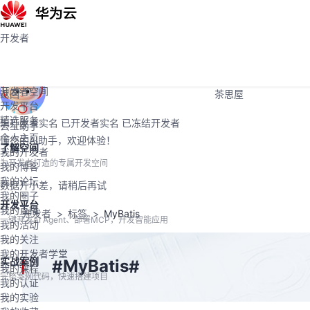
活动
Programs
社区
开发者
开发者
学堂
大赛
开发者空间
支持
开发者空间
返回
茶思屋
开发平台
精选服务
未开发者实名
已开发者实名
已冻结开发者
云宝助手
个人主页
懂您的AI助手，欢迎体验！
了解空间
我的开发者
为开发者打造的专属开发空间
我的博客
我的论坛
数据开小差，请稍后再试
我的圈子
开发平台
我的直播
开发者
标签
MyBatis
一键开发AI Agent、部署MCP，开发智能应用
我的活动
我的关注
我的开发者学堂
实战案例
MyBatis
#
#
我的课程
完整案例代码，快速搭建项目
我的认证
我的实验