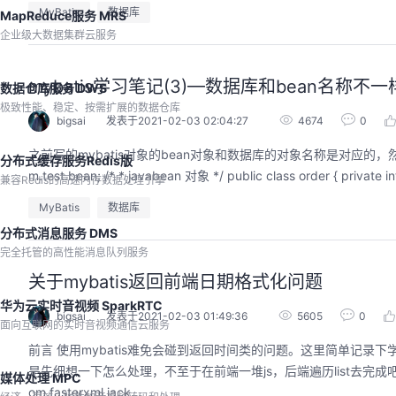
MyBatis
数据库
MapReduce服务 MRS
企业级大数据集群云服务
mybatis学习笔记(3)—数据库和bean名称不
数据仓库服务 DWS
极致性能、稳定、按需扩展的数据仓库
bigsai
发表于2021-02-03 02:04:27
4674
0
之前写的mybatis对象的bean对象和数据库的对象名称是对应的，然而再实
分布式缓存服务Redis版
兼容Redis的高速内存数据处理引擎
MyBatis
数据库
分布式消息服务 DMS
完全托管的高性能消息队列服务
关于mybatis返回前端日期格式化问题
华为云实时音视频 SparkRTC
bigsai
发表于2021-02-03 01:49:36
5605
0
面向互联网的实时音视频通信云服务
前言 使用mybatis难免会碰到返回时间类的问题。这里简单记录下学习总结。 现状 如果什么都不做，那么返回的类型 这个样式肯定不算我们想要的结果，但
是先细想一下怎么处理，不至于在前端一堆js，后端遍历list去完成吧，肯定有解决的好办法吧。 解决 对于pojo对象 
媒体处理 MPC
om.fasterxml.jack...