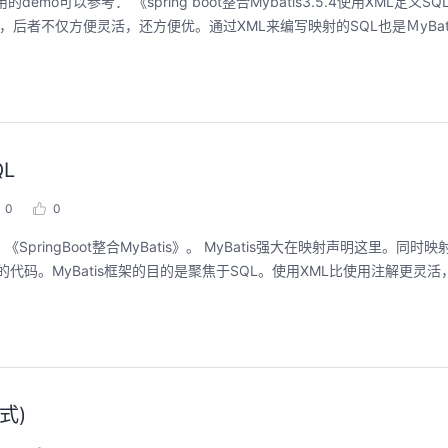
后者不仅方便灵活，还方便优。通过XML来编写映射的SQL也是ＭyBat
QL
0
0
%的代码。MyBatis框架的目的是聚焦于SQL。使用XML比使用注解更灵
式)