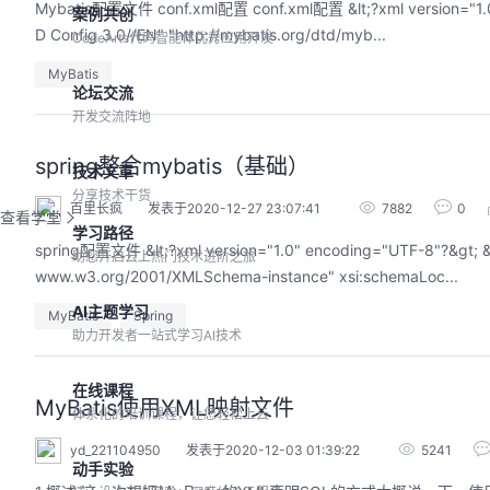
Mybatis配置文件 conf.xml配置 conf.xml配置 &lt;?xml version="1.0" encoding="UTF-8" ?&gt; &lt;!DOCTYPE configuration PUBLIC "-//mybatis.org//DT
案例共创
D Config 3.0//EN" "http://mybatis.org/dtd/myb...
CodeArts代码智能体优秀应用开发
MyBatis
论坛交流
开发交流阵地
spring整合mybatis（基础）
技术文章
分享技术干货
百里长疯
发表于2020-12-27 23:07:41
7882
0
查看学堂
学习路径
spring配置文件 &lt;?xml version="1.0" encoding="UTF-8"?&gt; &lt;beans xmlns="http://www.springframework.org/schema/beans" xmlns:xsi="http://
助您开启云上热门技术进阶之旅
www.w3.org/2001/XMLSchema-instance" xsi:schemaLoc...
AI主题学习
MyBatis
Spring
助力开发者一站式学习AI技术
在线课程
MyBatis使用XML映射文件
体系化的培训课程，让您轻松上云
yd_221104950
发表于2020-12-03 01:39:22
5241
动手实验