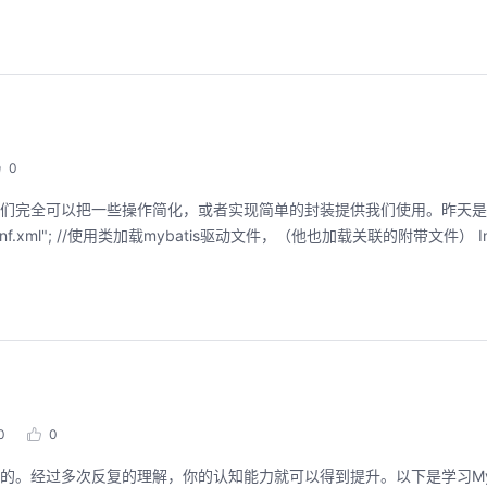
0
，我们完全可以把一些操作简化，或者实现简单的封装提供我们使用。昨天
0
0
的。经过多次反复的理解，你的认知能力就可以得到提升。以下是学习MyB