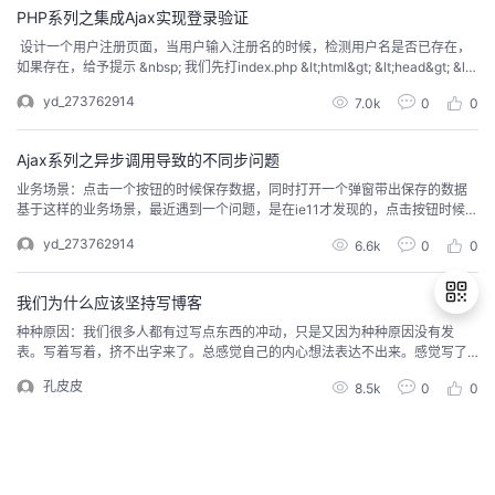
PHP系列之集成Ajax实现登录验证
者
设计一个用户注册页面，当用户输入注册名的时候，检测用户名是否已存在，
如果存在，给予提示 &nbsp; 我们先打index.php &lt;html&gt; &lt;head&gt; &lt;
meta http-equiv="content-type" content="text/html; charset=gb2312" /&g
我
yd_273762914
7.0k
0
0
t; &lt;script t...
的
我
Ajax系列之异步调用导致的不同步问题
业务场景：点击一个按钮的时候保存数据，同时打开一个弹窗带出保存的数据
博
的
我
基于这样的业务场景，最近遇到一个问题，是在ie11才发现的，点击按钮时候，
后台打断点加数据库查询都验证数据是保存正确的，不过已经保存的数据是带
yd_273762914
6.6k
0
0
不到弹窗页面的，问题比较奇怪，排查了挺长时间，最开始因为在ie才能重现的
客
论
的
我
问题，在极速模式的360浏览器是没问题的，而且第一次点击时候没带出数
据，第二次点击时候...
我们为什么应该坚持写博客
坛
圈
的
我
种种原因：我们很多人都有过写点东西的冲动，只是又因为种种原因没有发
表。写着写着，挤不出字来了。总感觉自己的内心想法表达不出来。感觉写了
子
直
的
我
没什么用，自己都明白了干嘛还要写。怕写出来被人笑话被人喷。（这个也是
退
孔皮皮
8.5k
0
0
我经常害怕的）写博客的费脑力，耗时间。还不如拿这精力去再学更多的东
出
我
播
活
的
西。关于以上几点我的理解：第一点：万事开头难，我们不管做什么事，最难
登
的就是从零到一的过程。只要你跨过了，什么都是那么的自然。不...
录
我
动
关
的