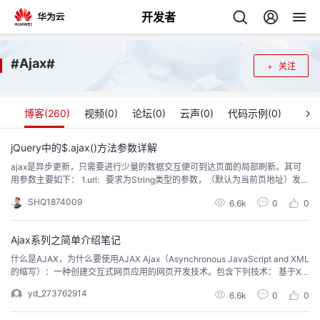
开发者
返
Ajax
#
#
关注
回
博客(
260
)
视频(
0
)
论坛(
0
)
云声(
0
)
代码示例(
0
)
jQuery中的$.ajax()方法参数详解
ajax是异步更新，只需要进行少量的数据交互便可到达页面的局部刷新。其可
个
用参数主要如下： 1.url: 要求为String类型的参数，（默认为当前页地址）发送
请求的地址。 2.type: 要求为String类型的参数，请求方式（post或get）默认
SHQ1874009
我
6.6k
0
0
人
为get。注意其他http请求方法，例如put和delete也可以使用，但仅部分浏览器
支持。 3.tim...
的
Ajax系列之简单介绍笔记
主
什么是AJAX，为什么要使用AJAX Ajax（Asynchronous JavaScript and XML
的缩写）：一种创建交互式网页应用的网页开发技术。包含下列技术： 基于XH
开
页
TML+CSS的表示； 使用 DOM进行动态显示及交互； 使用 XML 和 XSLT 进行
yd_273762914
6.6k
0
0
数据交换及相关操作； 使用 XMLHttpRequest 进行异步数据查询、检索； 使
发
用 Java...