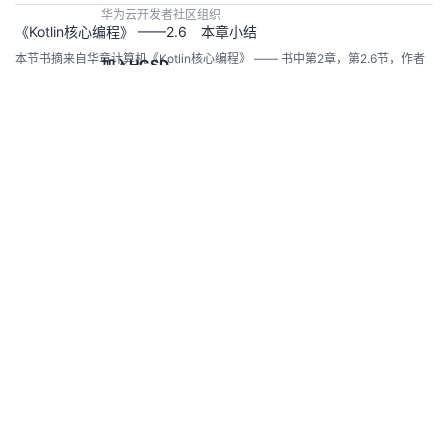
华为云开发者社区组织
《Kotlin核心编程》 ——2.6 本章小结
本节书摘来自华章计算机《Kotlin核心编程》 —— 书中第2章，第2.6节，作者
加入HCSD
是水滴技术团队 。
华为云学生开发者计划
华章计算机
6.6k
0
0
加入HCWD
华为云女性开发者计划，即将开启
《Kotlin核心编程》 ——2.5.3 字符串判等
本节书摘来自华章计算机《Kotlin核心编程》 —— 书中第2章，第2.5.3节，作
者是水滴技术团队 。
鲁班会
针对核心伙伴开发者的高端组织
华章计算机
6.7k
0
0
高校生态
《Kotlin核心编程》 ——2.5.2 字符串模板
华为云高校开发者项目
本节书摘来自华章计算机《Kotlin核心编程》 —— 书中第2章，第2.5.2节，作
查看社区
者是水滴技术团队 。
开发者激励计划
做任务领积分，兑换开发者权益
华章计算机
6.6k
0
0
案例共创
《Kotlin核心编程》 ——2.5 字符串的定义和操作
CodeArts代码智能体优秀应用开发
本节书摘来自华章计算机《Kotlin核心编程》 —— 书中第2章，第2.5.1节，作者