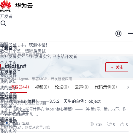
开发者
开发者空间
开发者空间
开发平台
精选服务
云宝助手
返回
懂您的AI助手，欢迎体验！
了解空间
数据开小差，请稍后再试
为开发者打造的专属开发空间
未开发者实名
已开发者实名
已冻结开发者
个人主页
Kotlin
#
#
关注
我的开发者
开发平台
我的博客
一键开发AI Agent、部署MCP，开发智能应用
我的论坛
博客(
244
)
视频(
0
)
论坛(
0
)
云声(
0
)
代码示例(
0
)
我的圈子
我的直播
实战案例
我的活动
《Kotlin核心编程》 ——3.5.2 天生的单例：object
完整案例代码，快速搭建项目
我的关注
本节书摘来自华章计算机《Kotlin核心编程》 —— 书中第3章，第3.5.2节，作
我的开发者学堂
者是水滴技术团队 。
我的课程
空间活动
华章计算机
7.2k
0
0
我的认证
汇聚精彩活动，热爱从这里开始
我的实验