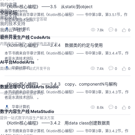
我的收藏
《Kotlin核心编程》 ——3.5 从static到object
我的Programs
空间论坛
本节书摘来自华章计算机《Kotlin核心编程》 —— 书中第3章，第3.5.1节，作
我的支持
技术交流阵地，专家坐堂答疑
者是水滴技术团队 。
我的技术支持
华章计算机
我的云声建议
7.8k
0
0
退出登录
软件开发生产线 CodeArts
内置华为实践的一站式软件开发平台
《Kotlin核心编程》 ——3.4.4 数据类的约定与使用
本节书摘来自华章计算机《Kotlin核心编程》 —— 书中第3章，第3.4.4节，作
者是水滴技术团队 。
AI平台ModelArts
华章计算机
面向AI开发者的一站式开发平台
7.4k
0
0
《Kotlin核心编程》 ——3.4.3 copy、componentN与解构
数据治理中心 DataArts Studio
本节书摘来自华章计算机《Kotlin核心编程》 —— 书中第3章，第3.4.3节，作
一站式数据开发与治理平台
者是水滴技术团队 。
华章计算机
8.6k
0
0
数字内容生产线 MetaStudio
提供一站式数字内容生产解决方案
《Kotlin核心编程》 ——3.4.2 用data class创建数据类
本节书摘来自华章计算机《Kotlin核心编程》 —— 书中第3章，第3.4.2节，作