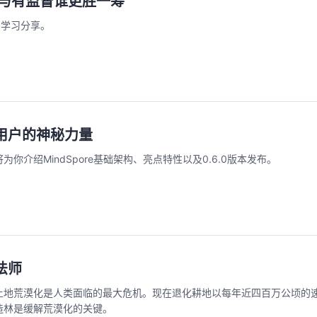
督与有监督谁更胜一筹
监督学习分享。
懂用户的神秘力量
你介绍MindSpore基础架构、亮点特性以及0.6.0版本发布。
法师
土地荒漠化是人类面临的最大危机。现在退化耕地以每年近四百万公顷的
造林是缓解荒漠化的关键。