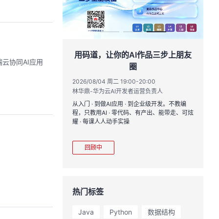
创具身新未来
用码道，让你的AI作品三步上朋友
完成端云协同AI应用
圈
17:00
黄钦开 /张晓天
2026/08/04 周二 19:00-20:00
2
林华鼎-华为云AI开发者运营负责人
CloudRobo培训
您全流程体验机器人
从入门 · 到做AI应用 · 到企业级开发。不教编
直
境重建与轨迹生成仿
程，只教用AI · 零代码、有产出、能带走、可炫
k
理、数据评测、模型
耀 · 每课人人动手实操
求
mark一键评测等功
程
模型应用。
从
回顾中
热门标签
Java
Python
数据结构