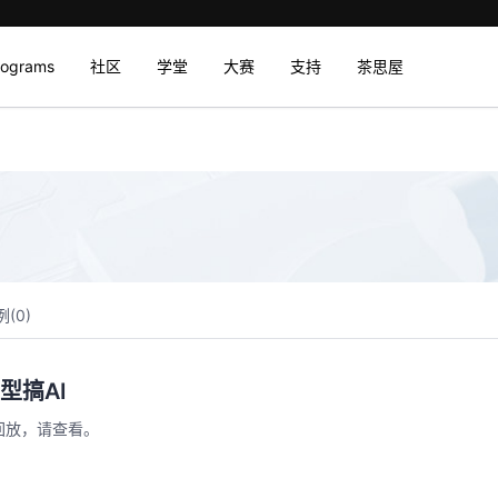
rograms
社区
学堂
大赛
支持
茶思屋
例(
0
)
型搞AI
回放，请查看。