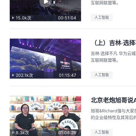
互联网联盟等。
15.0k次
00:51:04
人工智能
（上）吉林·选择
吉林·选择不凡 华为云
互联网联盟等。
202.1k次
01:15:47
人工智能
北京老炮旭哥说A
旭哥&Richard强与
的企业级特性及其背后
8.3k次
01:08:28
人工智能