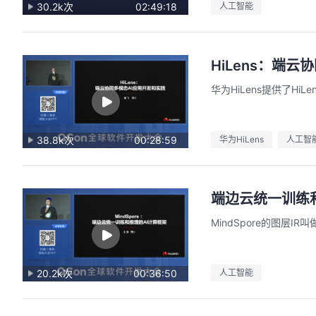
30.2k次
02:49:18
人工智能
HiLens：端
用码道，让你的AI作品三步上朋友
华为HiLens提供了HiLen
圈
2026/08/04 周二 19:00-20:00
林华鼎-华为云AI开发者运营负责人
38.8k次
00:28:59
华为HiLens
人工智
从入门 · 到做AI应用 · 到企业级开发。不教编
程，只教用AI · 零代码、有产出、能带走、可炫
耀 · 每课人人动手实操
端边云统一训练
回顾中
MindSpore的图层IR叫做
20.2k次
00:36:50
人工智能