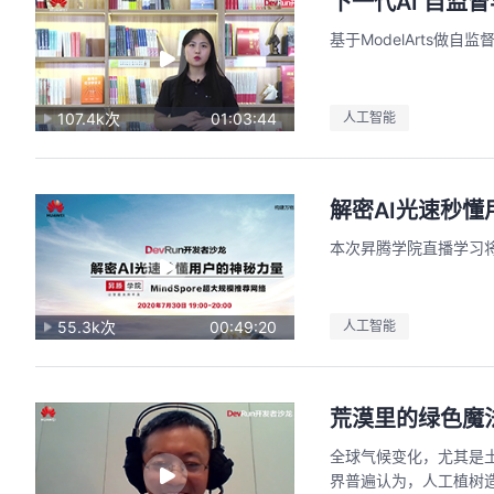
下一代AI 自监
基于ModelArts做自
107.4k次
01:03:44
人工智能
解密AI光速秒
本次昇腾学院直播学习将为
55.3k次
00:49:20
人工智能
荒漠里的绿色魔
全球气候变化，尤其是
界普遍认为，人工植树