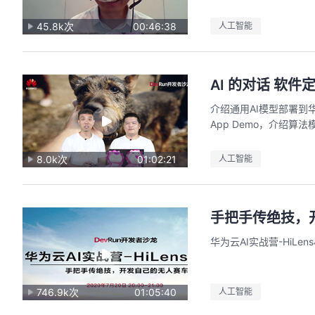
45.8k次
00:46:38
人工智能
AI 的对话 软
介绍通用AI模型部署
App Demo，介绍
8.0k次
01:02:21
人工智能
手把手传绝技，
华为云AI实战营-HiLe
746.9k次
01:05:40
人工智能