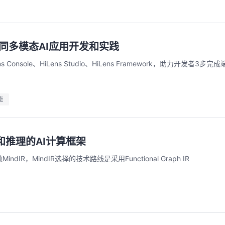
云协同多模态AI应用开发和实践
华为云码道Skill实战与极速交付，
聚开发者之力，
s Console、HiLens Studio、HiLens Framework，助力开发者3步
智能开发全链路实战
2026/07/23 周四 15:00-
张豪杰/程文/王军/刘新春/
2026/07/22 周三 19:00-21:00
王一男-华为云码道产品规划专家；李炎-华为云码道产品专家；姜浩-华为云HCDG核心组成员
本次华为云具身智能开发平台
能
面向具身智能开发者，带
直播深度解读华为云码道6月产品新特性，从S
本体R2C小时级接入、环
kill市场安装专家技能，带你零距离体验从需
真数据生产、PB级数据管
求，开发，审查，重构全链路闭环的开发过
训推、强化学习和Bench
程。从零构建并交付一个完整项目，让您体验
和推理的AI计算框架
能，并体验业界主流具身
从代码提交到服务上线的“极速”之旅。
回顾中
回顾中
MindIR，MindIR选择的技术路线是采用Functional Graph IR