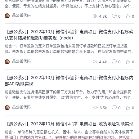
前言微信支付是腾讯集团旗下的第三方支付平台，致力于为用户和企业提供安
议
注
全、便捷、专业的在线支付服务。以“微信支付，不止支付”为核心理念，为个人
验
收
用户创造了多种便民服务和应用场景。微信支付为各类企业以及小微商户提供
愚公搬代码
4.3k
0
0
专业的收款能力，运营能力，资金结算解决方案，以及安全保障。用户可以使
藏
用微信支付来购物、吃饭、旅游、就医、交水电费等。企业、商品、门店、用
户已经通过微信连在了一起，让智慧生活，变成了现实...
【愚公系列】2022年10月 微信小程序-电商项目-微信支付小程序确
认支付结果和退款功能实现（node）
前言一、订单退款的定义订单退款包括未发货订单退款和已发货订单退货退
款。未发货订单退款未发货订单退款指的是会员下单后，在商家发货前申请的
订单退款的行为。退货退款退货退款指的是会员下单后，商家已经发货，因各
愚公搬代码
4.4k
0
0
种原因导致会员要求退货退款的行为。二、订单退款的流程未发货订单退款1)
会员下单后，在未发货前申请退款；2) 经商家审核后，同意会员的退款申请；
3) 平台收到会员申请后，在24小时内完成退款...
【愚公系列】2022年10月 微信小程序-电商项目-微信支付小程序内
部API功能实现
前言微信支付是腾讯集团旗下的第三方支付平台，致力于为用户和企业提供安
全、便捷、专业的在线支付服务。以“微信支付，不止支付”为核心理念，为个人
用户创造了多种便民服务和应用场景。微信支付为各类企业以及小微商户提供
愚公搬代码
6.5k
0
0
专业的收款能力，运营能力，资金结算解决方案，以及安全保障。用户可以使
用微信支付来购物、吃饭、旅游、就医、交水电费等。企业、商品、门店、用
户已经通过微信连在了一起，让智慧生活，变成了现实...
【愚公系列】2022年10月 微信小程序-电商项目-收货地址功能实现
前言1、单位名称的意思指在机关、团体、法人、企业等非自然人的实体或其下
属部门工作的地方的名称。2、寄件地址的意思指居住地的详细地址，包括省、