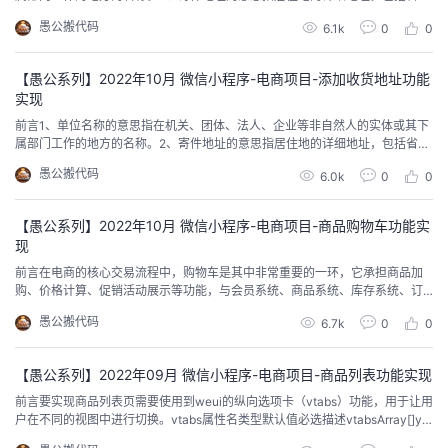
市、县、乡和镇及街道（门牌号）、邮编。国内地址多由省（市自治区）名、
愚公搬代码
6.1k
0
0
市（县区）名、乡镇（街道）名、门牌号码、企事业单位名等几部分组成。由
于拼写起来很长，为醒目起见，各个层次之间可以用逗号（，）隔开。扩展资
料《快递暂行条例》中规定：第二十二条 寄件人交寄...
【愚公系列】2022年10月 微信小程序-电商项目-添加收货地址功能
实现
前言1、单位名称的意思指在机关、团体、法人、企业等非自然人的实体或其下
属部门工作的地方的名称。2、寄件地址的意思指居住地的详细地址，包括省、
市、县、乡和镇及街道（门牌号）、邮编。国内地址多由省（市自治区）名、
愚公搬代码
6.0k
0
0
市（县区）名、乡镇（街道）名、门牌号码、企事业单位名等几部分组成。由
于拼写起来很长，为醒目起见，各个层次之间可以用逗号（，）隔开。扩展资
料《快递暂行条例》中规定：第二十二条 寄件人交寄...
【愚公系列】2022年10月 微信小程序-电商项目-商品购物车功能实
现
前言在电商的核心交易流程中，购物车是其中非常重要的一环，它承担商品加
购、价格计算、促销活动展示等功能，与会员系统、商品系统、库存系统、订
单系统等紧密结合。vant-weapp的GoodsAction商品导航apiGoodsAction Pr
愚公搬代码
6.7k
0
0
ops参数说明类型默认值safe-area-inset-bottom是否为 iPhoneX 留出底部安
全距离booleantrueGoodsAction...
【愚公系列】2022年09月 微信小程序-电商项目-商品列表功能实现
前言要实现商品列表页需要使用到weui的纵向选项卡（vtabs）功能，用于让用
户在不同的视图中进行切换。vtabs属性名类型默认值必选描述vtabsArray[]ye
s数据项格式为{title}active-tabNumber0no激活选项卡索引tab-bar-classStri