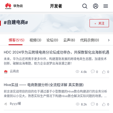
开发者
返
自建电商
#
#
关注
回
博客(
515
)
视频(
3
)
论坛(
0
)
云声(
6
)
代码示例(
0
)
HDC 2024华为云跨境电商分论坛成功举办，共探数智化出海新机遇
未来，华为云还将携手更多伙伴，构建蓬勃发展的跨境电商生态圈，加速技术
个
创新，破解出海难题，助力企业逐梦出海浪潮之巅！
云商店
我
4.6k
0
0
人
我
的
Hive实战 —— 电商数据分析(全流程详解 真实数据)
主
前言该实战项目的目的在于通过基于小型数据的Hive数仓构建进行的业务分析
来做到以小见大，熟悉实际生产情况下构建Hive数仓解决实际问题的场景。本
我
的
开
页
文内容较多，包含了从前期准备到数据分析的方案，代码，问题，解决方法等
Byyyi耀
8.2k
0
0
等，分析的数据文件 和 Zeppelin中的源文件 都已放在文章顶部，请先行下载，
我
的
开
发
并配置好Zeppelin Hive相关环境后再进行阅读。相信认真读完并参与你一定会