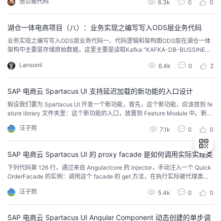
愚公搬代码
6.3k
0
0
ngno选项卡样式active-classStringno行为样式tab-bar-line-colorStrin...
湖仓一体电商项目（八）：业务实现之编写写入ODS层业务代码
​业务实现之编写写入ODS层业务代码一、代码逻辑和架构图ODS层在湖仓一体
架构中主要是存储原始数据，这里主要是读取Kafka “KAFKA-DB-BUSSINESS
-DATA”topic中的数据实现如下两个方面功能:将MySQL业务数据原封不动的存
Lansonli
6.4k
0
2
储在Iceberg-ODS层中方便项目临时业务需求使用。将事实数据和维度数据进
行分离，分别存储Kafka对应的topic中以上两个方面中第一个方面...
SAP 电商云 Spartacus UI 支持延迟加载的新功能的入口设计
假设我们要为 Spartacus UI 开发一个新功能，首先，这个新功能，应该放到 fe
ature library 文件夹里：这个新功能的入口，放置到 Feature Module 中。新功
能通过 public_api.ts 将公有功能暴露给外部消费者。后者从 index.ts 里导入，
汪子熙
7.1k
0
0
而 index.ts 又导入 quick-order.module.ts 中的内容。QuickOrderM...
SAP 电商云 Spartacus UI 的 proxy facade 是如何调用实际实现类
下列代码第 126 行，通过来自 Angular/core 的 Injector，手动注入一个 Quick
OrderFacade 的实例：调用这个 facade 的 get 方法，在执行实际被代理类的
退
业务逻辑之前，需要先延迟加载包含该业务类实现的 core module：只有当类
汪子熙
5.4k
0
0
出
型为 Observable 的方法才会被处理：这里我们调用 Rxjs 标准的 Connectable
Observa...
登
录
SAP 电商云 Spartacus UI Angular Component 动态创建的单步调