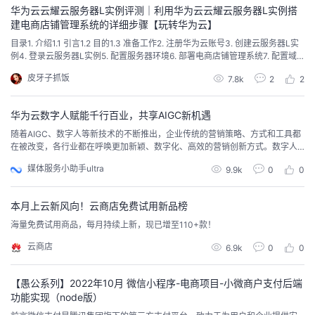
有收获！ 需求概...
华为云云耀云服务器L实例评测｜利用华为云云耀云服务器L实例搭
的
Programs
发
者
建电商店铺管理系统的详细步骤【玩转华为云】
​目录1. 介绍1.1 引言1.2 目的1.3 准备工作2. 注册华为云账号3. 创建云服务器L实
支
例4. 登录云服务器L实例5. 配置服务器环境6. 部署电商店铺管理系统7. 配置域
者
我
名和SSL证书8. 测试和优化8.1 性能测试8.2 用户体验测试8.3 性能优化9. 总结1.
皮牙子抓饭
7.8k
2
2
介绍1.1 引言在当今数字化时代，电子商务已经成为了商业发展的重要趋势。为
持
学
的
我
了满足电商店铺管理的需求，搭建一个稳定、...
华为云数字人赋能千行百业，共享AIGC新机遇
我
堂
博
的
我
随着AIGC、数字人等新技术的不断推出，企业传统的营销策略、方式和工具都
在被改变，各行业都在呼唤更加新颖、数字化、高效的营销创新方式。数字人
的
我
客
论
的
我
作为元宇宙中真人沉浸式体验的重要入口和AIGC的关键要素，伴随元宇宙和AI
我
媒体服务小助手ultra
9.9k
0
0
GC双轮产业进步，数字人迎来发展热潮。9月22日，在华为全联接大会202
3“加速行业智能化”大会期间，华为云与来自中国信通院虚拟现实与元宇宙产业
技
的
坛
圈
的
我
的
我
联盟、贵州电子商务云、徐福记、万兴科...
本月上云新风向！云商店免费试用新品榜
海量免费试用商品，每月持续上新，现已增至110+款！
术
云
子
直
的
我
课
的
我
云商店
6.9k
0
0
支
声
播
活
的
程
认
的
我
【愚公系列】2022年10月 微信小程序-电商项目-小微商户支付后端
持
建
动
关
证
实
的
功能实现（node版）