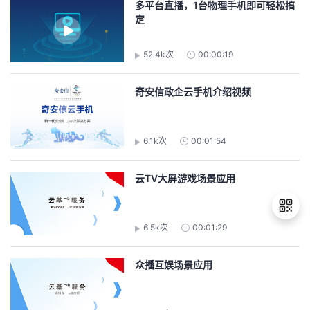
多平台直播，1台物理手机即可轻松搞
定
者
52.4k次
00:00:19
我
的
我
奇安信政企云手机介绍视频
博
的
我
6.1k次
00:01:54
客
论
的
我
云TV大屏游戏场景应用
坛
圈
的
我
子
直
的
我
6.5k次
00:01:29
我
播
活
的
退
众播互娱场景应用
出
登
我
动
关
的
录