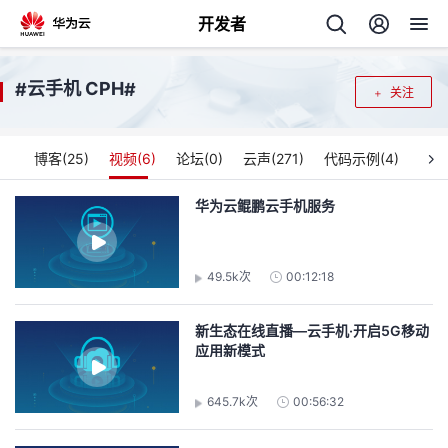
开发者
返
云手机 CPH
#
#
关注
回
博客(
25
)
视频(
6
)
论坛(
0
)
云声(
271
)
代码示例(
4
)
华为云鲲鹏云手机服务
个
49.5k次
00:12:18
我
人
新生态在线直播—云手机·开启5G移动
的
主
应用新模式
开
页
645.7k次
00:56:32
发