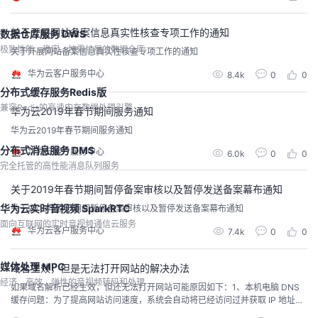
**，其价值正在从技术验证转向业务重塑。🔥 备案政策的三大核心影响安全合
规门槛提升：训练数据...
关于开展网站备案信息真实性核查专项工作的通知
数据仓库服务 DWS
极致性能、稳定、按需扩展的数据仓库
关于开展网站备案信息真实性核查专项工作的通知
华为云客户服务中心
8.4k
0
0
分布式缓存服务Redis版
兼容Redis的高速内存数据处理引擎
华为云2019年春节期间服务通知
华为云2019年春节期间服务通知
分布式消息服务 DMS
华为云客户服务中心
6.0k
0
0
完全托管的高性能消息队列服务
关于2019年春节期间暂停备案审核以及暂停发送备案幕布通知
华为云实时音视频 SparkRTC
关于2019年春节期间暂停备案审核以及暂停发送备案幕布通知
面向互联网的实时音视频通信云服务
华为云客户服务中心
7.4k
0
0
媒体处理 MPC
域名生效，但是无法打开网站的解决办法
经济、高效、弹性的音视频转码和处理
如果域名解析已经生效，但还无法打开网站可能原因如下：1、本机电脑 DNS
缓存问题：为了提高网站访问速度，系统会自动将已经访问过并获取 IP 地址的
网站存入本机电脑 DNS 缓存里，一旦再对这个网站进行访问，则不再通过 DN