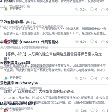
AI Shell
我们就来聊聊过等保单位如何选择备案地？新政策依据是什么？仅供参考哈！
过等保单位如何选择备案地？新政策依据是什么？【回答】：根据2025年4月2
云上开发运维效率升级
行云管家
3.2k
0
0
7日，公安部刚刚发布的《关于对网络安全等级保护有关工作事项进一步说明的
函》（公网安〔2025〕1846号），对3月8日部署的网络安全等级保护工作进
一步说明规定，备案单位原则上由地市级以...
华为云Skills库
一文读懂 ICP 许可证
让AI Agent通过自然语言安全高效地管理云资源
一、ICP 许可证是什么？ICP 许可证全称为 **《中华人民共和国增值电信业务
经营许可证 - 信息服务业务（仅限互联网信息服务）》**，是国家对经营性互
联网信息服务实行的准入许可制度。根据国务院令第 292 号《互联网信息服务
云擎技术
6.9k
0
0
华为云码道（CodeArts）代码智能体
管理办法》，所有通过互联网向用户提供有偿信息、广告盈利或在线服务的经
营性网站，必须取得 ICP 许可证，否则将面临 10 万元以上 100 万元以下罚
深入理解项目上下文的智能编码平台
款，甚至被责令关...
【等保小知识】未联网的独立单位网络是否需要等保备案以及定
级？
云数据库 GaussDB
随着互联网的发达，越来越多的网络安全事故发生，因此如何保障网络安全至
新一代企业级分布式关系型数据库产品
关重要。因此我们也正在严格执行等保政策，按照要求办理等保手续。但对于
等保知识大家还有很多不懂，有小伙伴问，未联网的独立单位网络是否需要等
行云管家
2.4k
0
0
保备案以及定级？答案仅供参考哈！未联网的独立单位网络是否需要等保备案
云数据库 RDS for MySQL
以及定级？【回答】：根据我国等保政策规定，未联网的独立单位网络也需要
办理等保备案以及等保定级。原因有两个，首先所有非涉密系...
稳定可靠、安全运行、弹性伸缩
政策与行业双轮驱动：大模型备案的核心逻辑
2023 年 8 月施行的《生成式人工智能服务管理暂行办法》明确要求，向公众提
供服务的生成式 AI 需完成算法备案与安全评估。这一政策不仅是技术合规要
MapReduce服务 MRS
求，更标志着大模型正式进入 **「产业级应用」阶段。正如腾讯集团副总裁李
企业级大数据集群云服务
云擎技术
2.0k
0
1
强在 4 月 18 日成都峰会上所言：「大模型已成为政企智能化转型的最大变量」