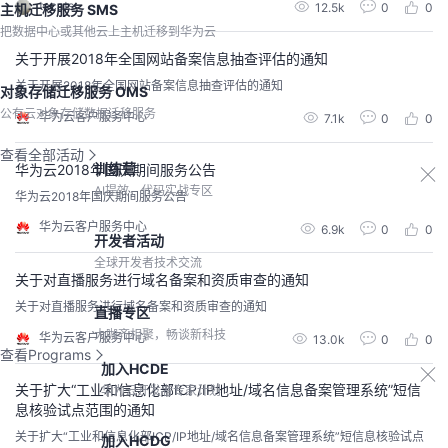
tacats
12.5k
0
0
主机迁移服务 SMS
S 服务器而直接从本机电脑 DNS 缓存取出该网站的IP 地址进行访问。所以，如
果本机电脑 DNS 缓存出现了问题，会导致网站无法访问。可以在“运行”中输入
把数据中心或其他云上主机迁移到华为云
CMD，然后...
关于开展2018年全国网站备案信息抽查评估的通知
关于开展2018年全国网站备案信息抽查评估的通知
对象存储迁移服务 OMS
公有云对象存储数据迁移服务
华为云客户服务中心
7.1k
0
0
查看全部活动
训练营
华为云2018年国庆期间服务公告
AI提效，代码实战专区
华为云2018年国庆期间服务公告
华为云客户服务中心
6.9k
0
0
开发者活动
全球开发者技术交流
关于对直播服务进行域名备案和资质审查的通知
关于对直播服务进行域名备案和资质审查的通知
直播专区
大咖齐相聚，畅谈新科技
华为云客户服务中心
13.0k
0
0
查看Programs
加入HCDE
关于扩大“工业和信息化部ICP/IP地址/域名信息备案管理系统”短信
华为云开发者专家计划
息核验试点范围的通知
关于扩大“工业和信息化部ICP/IP地址/域名信息备案管理系统”短信息核验试点
加入HCDG