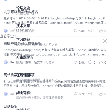
名作为出售页或者停放用途可...
论坛交流
北京可以备案什么域名
开发交流阵地
更新时间：2017-06-07 13:26:11&nbsp;&nbsp;&nbsp;分享：&nbsp;&nbsp;&
nbsp; 可以在北京备案的域名后缀：.xin/.citic/.mobi/.中信/.tel/.wang/.ren/.商
技术文章
城/.网址/.com/.cn/.net/.cc/.tv/.top...
lxw1844912514
6.3k
0
0
分享技术干货
查看学堂
学习路径
有哪些域名可以提交备案
助您开启云上热门技术进阶之旅
&nbsp;&nbsp;&nbsp;&nbsp; 目前支持备案的域名类型： &nbsp; 国际域名 国内
域名 中文域名 .com .net .org .cc .wang .ren .top .biz .info .pw .tv .name .mobi
AI主题学习
.xyz .club .vip ....
lxw1844912514
6.4k
0
0
助力开发者一站式学习AI技术
在线课程
网站备案的注意事项
体系化的培训课程，让您轻松上云
&nbsp;客户因网站备案问题困扰许久，&nbsp; 网站备案是否成功关乎到网站能
否正常上线，所以各位亲们， &nbsp;在办理公司网站业务的时候，务必做到备
案正规化，严格化，细致化。做到这个要注意以下一些方面： &nbsp; &nbsp; &
动手实验
lxw1844912514
6.7k
0
0
nbsp; &nbsp; &nb...
精心设计云上实验，深度体验云服务
网站备案