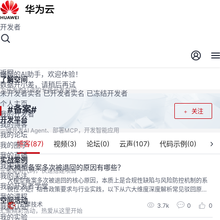
开发者
开发者空间
开发者空间
开发平台
精选服务
云宝助手
返回
懂您的AI助手，欢迎体验！
了解空间
数据开小差，请稍后再试
为开发者打造的专属开发空间
未开发者实名
已开发者实名
已冻结开发者
个人主页
备案
#
#
关注
我的开发者
开发平台
我的博客
一键开发AI Agent、部署MCP，开发智能应用
我的论坛
博客(
87
)
视频(
3
)
论坛(
0
)
云声(
107
)
代码示例(
0
)
我的圈子
我的直播
实战案例
我的活动
大模型备案多次被退回的原因有哪些？
完整案例代码，快速搭建项目
我的关注
大模型备案多次被退回的核心原因，本质上是合规性缺陷与风险防控机制的系
我的开发者学堂
统性不足。结合政策要求与行业实践，以下从六大维度深度解析常见驳回原
我的课程
因，并提供针对性解决方案：一、数据治理与训练语料的合规漏洞1. 语料来源
空间活动
云擎技术
3.7k
0
0
我的认证
合法性存疑具体表现：训练数据包含未授权的版权内容（如未经许可的文学作
汇聚精彩活动，热爱从这里开始
品、动漫形象）、个人敏感信息（如生物特征、医疗记录）或受 Robots 协议限
我的实验