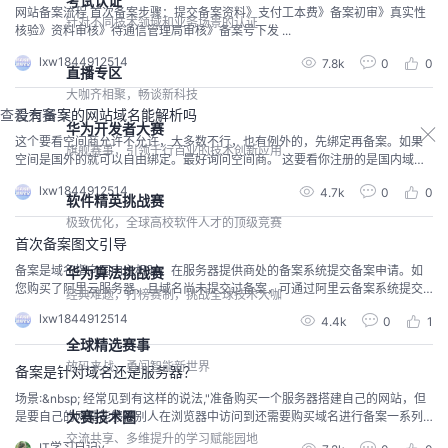
考试认证
网站备案流程 首次备案步骤：提交备案资料》支付工本费》备案初审》真实性
针对不同技术领域和业务场景的认证
核验》资料审核》待通信管理局审核》备案号下发 ...
lxw1844912514
7.8k
0
0
直播专区
大咖齐相聚，畅谈新科技
没有备案的网站域名能解析吗
查看大赛
华为开发者大赛
这个要看空间商允许不允许，大多数不行，也有例外的，先绑定再备案。如果
旗舰赛事，引领千行百业的技术创新应用
空间是国外的就可以自由绑定。最好询问空间商。 这要看你注册的是国内域名
还是国际域名，国内域名没有备案成功是不能做域名解析的，国际域名没有备
lxw1844912514
4.7k
0
0
案是可以做解析的，但是不能解析到国内服务器，可以解析到 美国 台湾 香港地
软件精英挑战赛
区 不能用国内的解析服务器，如果服务机构能提...
极致优化，全球高校软件人才的顶级竞赛
首次备案图文引导
备案是域名指向国内主机时，在服务器提供商处的备案系统提交备案申请。如
华为算法挑战赛
您购买了阿里云服务器，且域名尚未提交过备案，可通过阿里云备案系统提交
经典难题，打榜赛制，挑战全球技术大咖
您的首次备案。 办理首次备案，简单分为以下 3 步： 登录备案系统，按要求填
lxw1844912514
4.4k
0
1
写备案信息，并提交至备案初审。 该操作中需要上传电子版证件资料： 个人备
案请提前准备好个人证件扫...
全球精选赛事
放码来战，勇闯智能新世界
备案是针对域名还是服务器？
场景:&nbsp; 经常见到有这样的说法,"准备购买一个服务器搭建自己的网站，但
大赛技术圈
是要自己的网站能够被别人在浏览器中访问到还需要购买域名进行备案一系列
的”,那么，这里的备案是指域名备案还是服务器备案呢？感觉总会分辨不清楚！
交流共享、多维提升的学习赋能园地
IT学习日记v