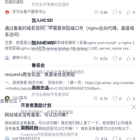
范围的通知
华为云开发者社区组织
华为云客户服务中心
9.9k
0
0
加入HCSD
华为云学生开发者计划
通过备案的域名访问，不需要添加端口号（nginx反向代理，直接域
名访问）
加入HCWD
注意：前提是公网域名通过备案和域名解析 1.安装nginx yum install -y nginx 2.
找到安装nginx.conf文件 server { listen 80; listen [::]:80; server_name xxx...
华为云女性开发者计划，即将开启
建帅小伙儿
6.0k
0
0
鲁班会
针对核心伙伴开发者的高端组织
requests爬虫实战：某基金信息爬取
一、请求探索 网页分析： 页码分析： 1.第一页：https://gs.amac.org.cn/amac
高校生态
-infodisc/api/pof/fund?rand=0.652806594661254&am...
华为云高校开发者项目
川川菜鸟
4.7k
0
0
查看社区
开发者激励计划
做任务领积分，兑换开发者权益
网站域名没有备案，可以访问嘛？
网站域名没有备案，可以访问嘛？我去我们网上查了一下，发现我们公司域名
案例共创
没有备案，可我们的网站还是可以打开嘛！！ 域名没有备案可以访问有以下几
种情况： 1、用的是海外空间 2、该域名原来有备案号，但目前被工信部清除
CodeArts代码智能体优秀应用开发
lxw1844912514
8.1k
0
0
了。这种情况过段时间被查到还是要重新备案的，或者转移到海外空间 3、域