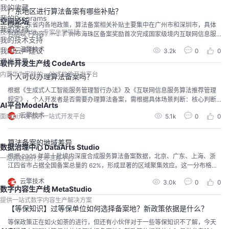
制的网络抓取数据；境外语料未标注来源国家 ...
我的收藏
广东地区进行算法备案有哪些补贴？
我的Programs
空间论坛
根据广东省内各地政策，算法备案相关补贴主要集中在广州市和深圳市，具体
我的支持
技术交流阵地，专家坐堂答疑
包括以下内容：一、广州市海珠区备案奖励首次完成国家级境内互联网信息服
我的技术支持
务算法备案或深度合成服务算法备案的企业，给予最高 20 万元一次性奖励。首
云擎技术
我的云声建议
3.2k
0
0
次完成国家级生成式人工智能（大语言模型）上线备案的企业，额外奖励最高 1
退出登录
00 万元。配套支持模型优化补贴：每年设置总金额不超过 3000 万元的资金
软件开发生产线 CodeArts
池，对完成备案的企业开展模型推理或训...
内置华为实践的一站式软件开发平台
个人可以办理算法备案吗？
根据《生成式人工智能服务管理暂行办法》及《互联网信息服务算法推荐管理
规定》，个人开发者是否需要办理算法备案，需根据具体场景判断：核心判断
AI平台ModelArts
标准若个人通过互联网向公众提供生成式 AI 服务（如聊天机器人、内容生成工
云擎技术
面向AI开发者的一站式开发平台
5.1k
0
0
具），则需履行备案义务。若仅进行技术研发且未对外提供服务，则无需备
案。例如，某个人开发者开发了一款图像生成工具并通过小程序向用户提供服
务，即属于需备案的范畴。个体工商户备案路径个人可注...
算法备案的地域差异
数据治理中心 DataArts Studio
根据 2025 年第十批境内深度合成服务算法备案数据，北京、广东、上海、浙
一站式数据开发与治理平台
江四省市占据全国备案总量的 62%，形成显著的区域聚集效应。这一分布格局
与各省市的产业基础、政策支持力度密切相关：北京作为全国科技创新中心，
云擎技术
3.0k
0
0
依托中关村 AI 实验室群，培育了百度文心一言、智谱华章等通用大模型企业，
数字内容生产线 MetaStudio
备案数量占全国 31%。其政策体系以《北京市促进通用人工智能创新发展的若
提供一站式数字内容生产解决方案
干措施》为核心，对通过国家级大模型...
【等保知识】过等保单位如何选择备案地？新政策依据是什么？
等保政策正在如火如荼的进行，但还有小伙伴对于一些等保知识不了解，今天