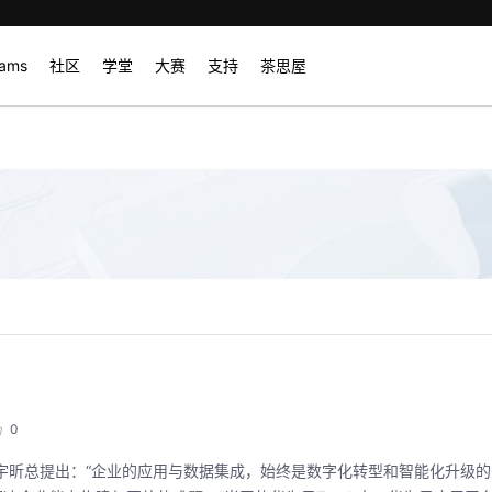
rams
社区
学堂
大赛
支持
茶思屋
0
云CTO宇昕总提出：“企业的应用与数据集成，始终是数字化转型和智能化升级