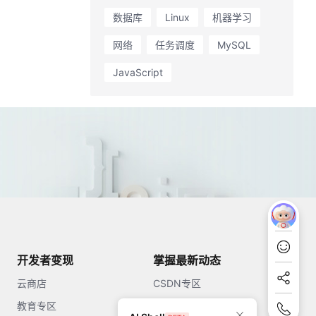
数据库
Linux
机器学习
网络
任务调度
MySQL
JavaScript
开发者变现
掌握最新动态
云商店
CSDN专区
教育专区
知乎