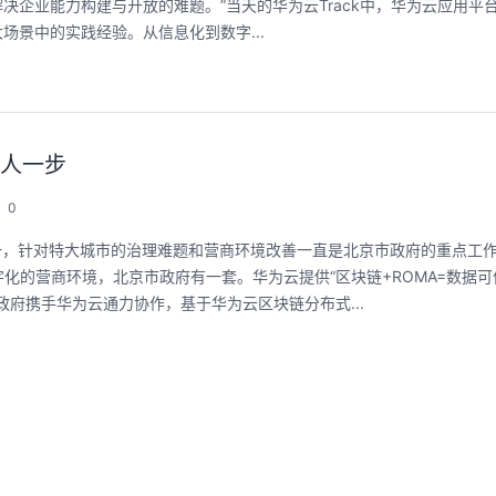
决企业能力构建与开放的难题。”当天的华为云Track中，华为云应用平
场景中的实践经验。从信息化到数字...
华为云码道Skill实战与极速交付，
聚开发者之力，
智能开发全链路实战
2026/07/23 周四 15:00-
快人一步
张豪杰/程文/王军/刘新春/
2026/07/22 周三 19:00-21:00
王一男-华为云码道产品规划专家；李炎-华为云码道产品专家；姜浩-华为云HCDG核心组成员
0
本次华为云具身智能开发平台
面向具身智能开发者，带
直播深度解读华为云码道6月产品新特性，从S
之一，针对特大城市的治理难题和营商环境改善一直是北京市政府的重点工
本体R2C小时级接入、环
kill市场安装专家技能，带你零距离体验从需
真数据生产、PB级数据管
的营商环境，北京市政府有一套。华为云提供“区块链+ROMA=数据可
求，开发，审查，重构全链路闭环的开发过
训推、强化学习和Bench
程。从零构建并交付一个完整项目，让您体验
政府携手华为云通力协作，基于华为云区块链分布式...
能，并体验业界主流具身
从代码提交到服务上线的“极速”之旅。
回顾中
回顾中