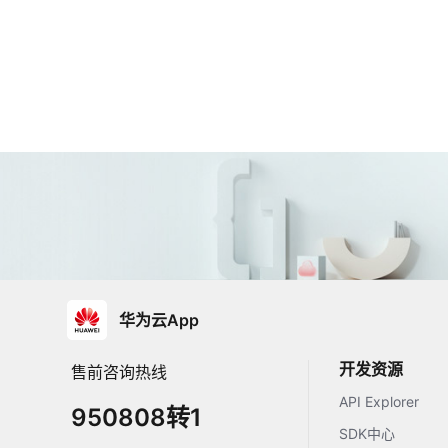
华为云App
开发资源
售前咨询热线
API Explorer
950808转1
SDK中心