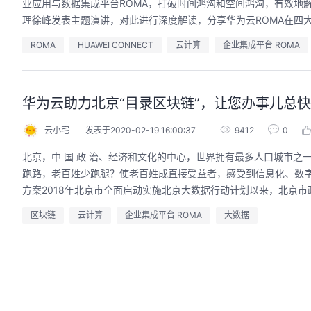
业应用与数据集成平台ROMA，打破时间鸿沟和空间鸿沟，有效地解
理徐峰发表主题演讲，对此进行深度解读，分享华为云ROMA在四大
ROMA
HUAWEI CONNECT
云计算
企业集成平台 ROMA
用码道，让你的AI作品三步上朋友
圈
华为云助力北京“目录区块链”，让您办事儿总
2026/08/04 周二 19:00-20:00
林华鼎-华为云AI开发者运营负责人
云小宅
发表于2020-02-19 16:00:37
9412
0
从入门 · 到做AI应用 · 到企业级开发。不教编
北京，中 国 政 治、经济和文化的中心，世界拥有最多人口城市
程，只教用AI · 零代码、有产出、能带走、可炫
跑路，老百姓少跑腿？使老百姓成直接受益者，感受到信息化、数字化
耀 · 每课人人动手实操
方案2018年北京市全面启动实施北京大数据行动计划以来，北京市
回顾中
区块链
云计算
企业集成平台 ROMA
大数据