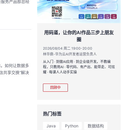
台服务产品部总经
创具身新未来
用码道，让你的AI作品三步上朋友
圈
17:00
黄钦开 /张晓天
2026/08/04 周二 19:00-20:00
2
林华鼎-华为云AI开发者运营负责人
CloudRobo培训
您全流程体验机器人
从入门 · 到做AI应用 · 到企业级开发。不教编
直
作。如何让数据多
境重建与轨迹生成仿
程，只教用AI · 零代码、有产出、能带走、可炫
k
理、数据评测、模型
信共享交换”解决
耀 · 每课人人动手实操
求
mark一键评测等功
程
模型应用。
从
回顾中
热门标签
Java
Python
数据结构