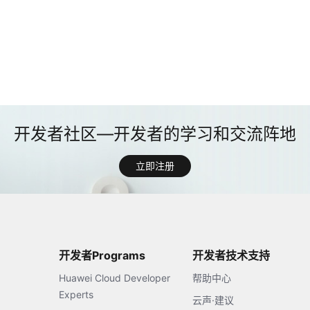
立即注册
开发者Programs
开发者技术支持
Huawei Cloud Developer
帮助中心
Experts
云声·建议