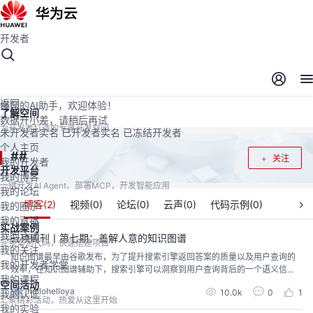
开发者
开发者空间
开发者空间
开发平台
精选服务
云宝助手
返回
懂您的AI助手，欢迎体验！
了解空间
数据开小差，请稍后再试
为开发者打造的专属开发空间
未开发者实名
已开发者实名
已冻结开发者
个人主页
#
#
关注
我的开发者
开发平台
我的博客
一键开发AI Agent、部署MCP，开发智能应用
我的论坛
博客(
2
)
视频(
0
)
论坛(
0
)
云声(
0
)
代码示例(
0
)
我的圈子
我的直播
实战案例
我的活动
云顶周刊丨第七期：善解人意的知识图谱
完整案例代码，快速搭建项目
我的关注
知识图谱最早由谷歌发布，为了提升搜索引擎返回答案的质量以及用户查询的
我的开发者学堂
效率，在知识图谱辅助下，搜索引擎可以洞察到用户查询背后的一个语义信
我的课程
息，然后返回更为精准结构化的信息，从而更大可能的去满足用户的一个查询
空间活动
hellohelloya
10.0k
0
1
我的认证
需求。
汇聚精彩活动，热爱从这里开始
我的实验