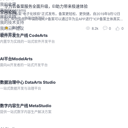
我的收藏
华为云备案服务全面升级，EI助力带来极速体验
我的Programs
空间论坛
华为云备案“电子化核验”正式发布，备案更轻松、更快捷。自2019年9月12日
我的支持
技术交流阵地，专家坐堂答疑
起，华为云用户申请办理ICP备案可以通过华为云APP进行“ICP备案主体真实身
我的技术支持
份信息采集”和“备案材料电子化提交”，在线即可完成全流程信息填写提交和真
云小宅
我的云声建议
8.2k
0
0
实身份核验，不再需要背景幕布前拍照核验等线下操作，极大的降低备案复杂
退出登录
度，流程更简单、便捷。全面升级，5大特性带来极速备案服务体验 1、告
软件开发生产线 CodeArts
别幕布，华为云备案开启“刷脸”...
内置华为实践的一站式软件开发平台
AI平台ModelArts
面向AI开发者的一站式开发平台
数据治理中心 DataArts Studio
一站式数据开发与治理平台
数字内容生产线 MetaStudio
提供一站式数字内容生产解决方案