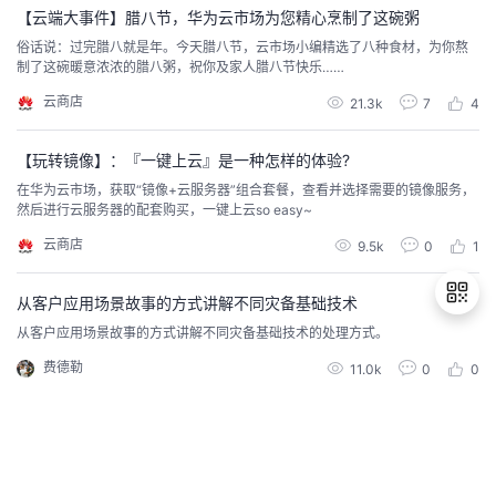
【云端大事件】腊八节，华为云市场为您精心烹制了这碗粥
者
俗话说：过完腊八就是年。今天腊八节，云市场小编精选了八种食材，为你熬
制了这碗暖意浓浓的腊八粥，祝你及家人腊八节快乐……
我
云商店
21.3k
7
4
的
我
【玩转镜像】：『一键上云』是一种怎样的体验?
在华为云市场，获取“镜像+云服务器”组合套餐，查看并选择需要的镜像服务，
博
的
我
然后进行云服务器的配套购买，一键上云so easy~
云商店
9.5k
0
1
客
论
的
我
从客户应用场景故事的方式讲解不同灾备基础技术
坛
圈
的
我
从客户应用场景故事的方式讲解不同灾备基础技术的处理方式。
子
直
的
我
费德勒
11.0k
0
0
退
出
我
播
活
的
登
录
我
动
关
的