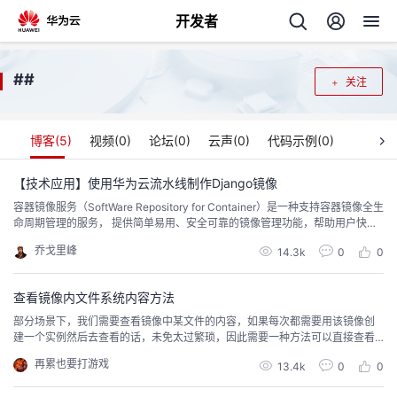
开发者
返
#
#
关注
回
博客(
5
)
视频(
0
)
论坛(
0
)
云声(
0
)
代码示例(
0
)
【技术应用】使用华为云流水线制作Django镜像
容器镜像服务（SoftWare Repository for Container）是一种支持容器镜像全生
个
命周期管理的服务， 提供简单易用、安全可靠的镜像管理功能，帮助用户快速
部署容器化服务。
乔戈里峰
我
14.3k
0
0
人
的
查看镜像内文件系统内容方法
主
部分场景下，我们需要查看镜像中某文件的内容，如果每次都需要用该镜像创
建一个实例然后去查看的话，未免太过繁琐，因此需要一种方法可以直接查看
开
页
镜像中的内容。
再累也要打游戏
13.4k
0
0
发