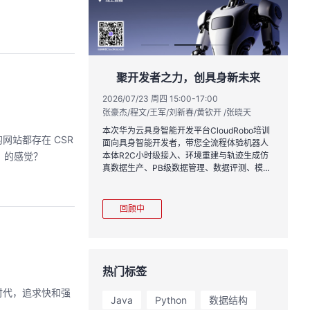
实战与极速交付，
聚开发者之力，创具身新未来
链路实战
2026/07/23 周四 15:00-17:00
张豪杰/程文/王军/刘新春/黄钦开 /张晓天
1:00
2
王一男-华为云码道产品规划专家；李炎-华为云码道产品专家；姜浩-华为云HCDG核心组成员
林
本次华为云具身智能开发平台CloudRobo培训
站都存在 CSR
面向具身智能开发者，带您全流程体验机器人
月产品新特性，从S
从
 的感觉？
本体R2C小时级接入、环境重建与轨迹生成仿
带你零距离体验从需
程
真数据生产、PB级数据管理、数据评测、模型
链路闭环的开发过
耀
训推、强化学习和Benchmark一键评测等功
完整项目，让您体验
能，并体验业界主流具身模型应用。
极速”之旅。
回顾中
热门标签
时代，追求快和强
Java
Python
数据结构