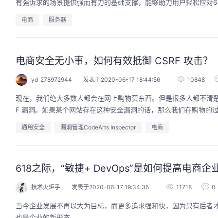
有强诉求的场景提供强而有力的基础支撑，能够助力用户轻松应对6
电商
服务器
电商安全无小事，如何有效抵御 CSRF 攻击？
yd_278972944
发表于2020-06-17 18:44:56
10848
现在，我们绝大多数人都会在网上购物买东西。但是很多人都不清楚
F 漏洞。如果某个网站存在这种安全漏洞的话，那么我们在购物的
通用安全
漏洞管理CodeArts Inspector
电商
618之际，“敏捷+ DevOps”是如何提高电
技术火炬手
发表于2020-06-17 19:34:35
11718
0
当今企业发展不再以大为目标，而更多追求强和快，因为只有后者
也是企业的新形态。