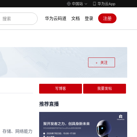
中国站
华为云App
华为云码道
文档
登录
注册
关注
写博客
我要发帖
推荐直播
、存储、网络能力