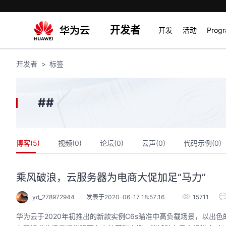
开发者
开发
活动
Prog
开发者
标签
#
#
博客(
5
)
视频(
0
)
论坛(
0
)
云声(
0
)
代码示例(
0
)
乘风破浪，云服务器为电商大促加足“马力”
yd_278972944
发表于2020-06-17 18:57:16
15711
华为云于2020年初推出的新款实例C6s瞄准中高负载场景，以