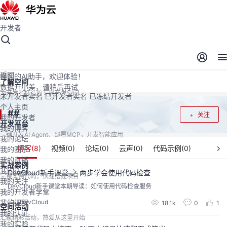
开发者
开发者空间
开发者空间
开发平台
精选服务
云宝助手
返回
懂您的AI助手，欢迎体验！
了解空间
数据开小差，请稍后再试
为开发者打造的专属开发空间
未开发者实名
已开发者实名
已冻结开发者
个人主页
#
#
关注
我的开发者
开发平台
我的博客
一键开发AI Agent、部署MCP，开发智能应用
我的论坛
博客(
8
)
视频(
0
)
论坛(
0
)
云声(
0
)
代码示例(
0
)
我的圈子
我的直播
实战案例
我的活动
DevCloud新手课堂 之 两步学会使用代码检查
完整案例代码，快速搭建项目
我的关注
DevCloud新手课堂本期导读：如何使用代码检查服务
我的开发者学堂
DevCloud
我的课程
18.1k
0
1
空间活动
我的认证
汇聚精彩活动，热爱从这里开始
我的实验