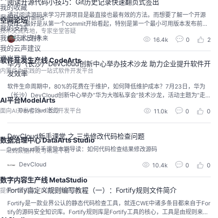
阅读开源代码小技巧：Git历史记录快速翻页式签出
我的收藏
通过阅读源码来学习开源项目是最直接也最有效的方法。而想要了解一个开源
我的Programs
空间论坛
项目，最好是从第一个commit开始看起，特别是第一个最小可用版本发布前的
我的支持
技术交流阵地，专家坐堂答疑
commits，通过阅读对每一次commit提交源码，能够最直接的理解作者的设计
我的技术支持
云上有未来
16.4k
0
2
思路和开发过程中的思考。
我的云声建议
退出登录
软件开发生产线 CodeArts
华为（长沙）DevCloud创新中心举办技术沙龙 助力企业提升软件开
内置华为实践的一站式软件开发平台
发效率
软件生命周期中，80%的花费在于维护，如何降低维护成本？7月23日，华为
（长沙）DevCloud创新中心举办“华为大咖私享会”技术沙龙，活动主题为“走
AI平台ModelArts
入代码检查的世界——理念与实践”,帮助企业开发更高效。
DevCloud 长沙
面向AI开发者的一站式开发平台
11.0k
0
0
DevCloud新手课堂 之 三步修改代码检查问题
数据治理中心 DataArts Studio
DevCloud新手课堂本期导读：如何代码检查结果修改源码
一站式数据开发与治理平台
DevCloud
10.4k
0
0
数字内容生产线 MetaStudio
Fortify自定义规则编写教程（一）：Fortify规则文件简介
提供一站式数字内容生产解决方案
Fortify是一款业界公认的静态代码检查工具，就连CWE中诸多条目都来自于For
tify的源码安全知识库。Fortify规则库是Fortify工具的核心，工具是由规则来驱