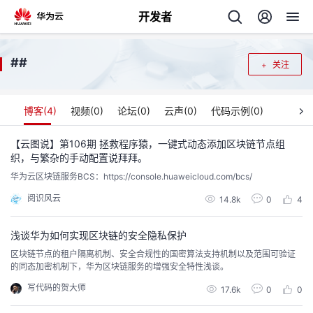
开发者
返
#
#
关注
回
博客(
4
)
视频(
0
)
论坛(
0
)
云声(
0
)
代码示例(
0
)
【云图说】第106期 拯救程序猿，一键式动态添加区块链节点组
织，与繁杂的手动配置说拜拜。
个
华为云区块链服务BCS：https://console.huaweicloud.com/bcs/
阅识风云
我
人
14.8k
0
4
我
的
主
浅谈华为如何实现区块链的安全隐私保护
区块链节点的租户隔离机制、安全合规性的国密算法支持机制以及范围可验证
我
的同态加密机制下，华为区块链服务的增强安全特性浅谈。
的
开
页
写代码的贺大师
17.6k
0
0
我
的
开
发