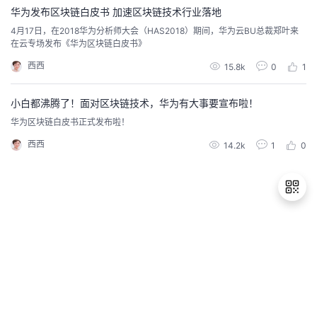
华为发布区块链白皮书 加速区块链技术行业落地
的
Programs
发
者
4月17日，在2018华为分析师大会（HAS2018）期间，华为云BU总裁郑叶来
在云专场发布《华为区块链白皮书》
支
者
我
西西
15.8k
0
1
持
学
的
我
小白都沸腾了！面对区块链技术，华为有大事要宣布啦！
华为区块链白皮书正式发布啦！
我
堂
博
的
我
西西
14.2k
1
0
的
我
客
论
的
我
我
技
的
坛
圈
的
我
的
我
术
云
子
直
的
我
课
的
我
退
出
支
声
播
活
的
程
认
的
我
登
录
持
建
动
关
证
实
的