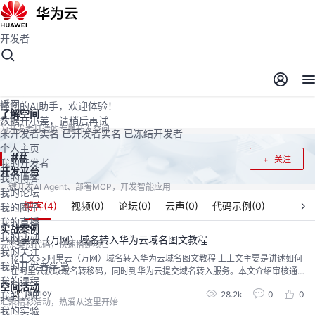
开发者
开发者空间
开发者空间
开发平台
精选服务
云宝助手
返回
懂您的AI助手，欢迎体验！
了解空间
数据开小差，请稍后再试
为开发者打造的专属开发空间
未开发者实名
已开发者实名
已冻结开发者
个人主页
#
#
关注
我的开发者
开发平台
我的博客
一键开发AI Agent、部署MCP，开发智能应用
我的论坛
博客(
4
)
视频(
0
)
论坛(
0
)
云声(
0
)
代码示例(
0
)
我的圈子
我的直播
实战案例
我的活动
阿里云（万网）域名转入华为云域名图文教程
完整案例代码，快速搭建项目
我的关注
接上文>>阿里云（万网）域名转入华为云域名图文教程 上上文主要是讲述如何
我的开发者学堂
在阿里云获取域名转移码，同时到华为云提交域名转入服务。本文介绍审核通
我的课程
过后的相关流程。周五的时候查看了一下进度还没有通过审核，想着要到下个
空间活动
aprioy
28.2k
0
0
我的认证
工作日了。咳咳，谁知道周六下午的时候收到了转入成功的邮件通知。转入成
汇聚精彩活动，热爱从这里开始
功后，我到华为云dns控制台发现域名提示已经“过户成功”查看域名信息和域名
我的实验