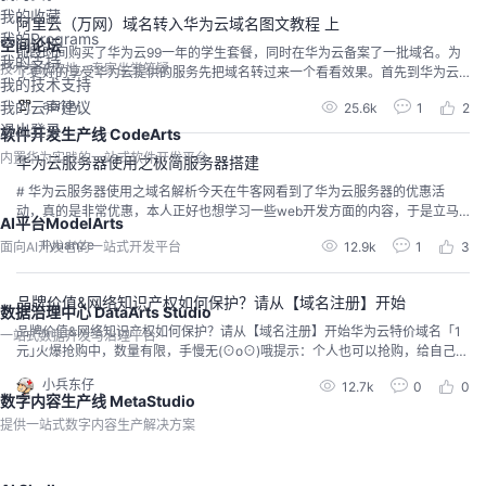
证书，发现已经成功转入华为云合作的新网。这里...
我的收藏
阿里云（万网）域名转入华为云域名图文教程 上
我的Programs
空间论坛
前段时间购买了华为云99一年的学生套餐，同时在华为云备案了一批域名。为
我的支持
技术交流阵地，专家坐堂答疑
了更好的享受华为云提供的服务先把域名转过来一个看看效果。首先到华为云
我的技术支持
域名转入页面。再次吐槽一下华为云ui的“傻大黑粗”，调研做了无数遍就是不见
aprioy
我的云声建议
25.6k
1
2
改进。自适应真的很难吗？回归正题，在DNS分区下的域名注册子栏目有个“域
退出登录
名转入”项。点击域名转入，进入操作页面。在此页面有详细的转入流程：转入
软件开发生产线 CodeArts
价格转入规则看了说明之后进入重要的转入操...
内置华为实践的一站式软件开发平台
华为云服务器使用之极简服务器搭建
# 华为云服务器使用之域名解析今天在牛客网看到了华为云服务器的优惠活
动，真的是非常优惠，本人正好也想学习一些web开发方面的内容，于是立马
AI平台ModelArts
下单了。服务器系统版本：Ubuntu16.04服务器配值：40G硬盘+2G内存+1M
liyuanze
面向AI开发者的一站式开发平台
12.9k
1
3
带宽刚好大创需要做一个网站，之前是使用ubuntu跑在虚拟机上的，现在可以
搬迁到服务器上，今天研究了以下发现要注册一个域名，网站才能搭起来，于
是今天先把域名搞好。### 域...
品牌价值&网络知识产权如何保护？请从【域名注册】开始
数据治理中心 DataArts Studio
品牌价值&网络知识产权如何保护？请从【域名注册】开始华为云特价域名「1
一站式数据开发与治理平台
元｣火爆抢购中，数量有限，手慢无(⊙o⊙)哦提示：个人也可以抢购，给自己留
个坑，说不定哪天有人找你高价回收域名呢^^活动有效期：2019年3月31日截
小兵东仔
12.7k
0
0
止。
数字内容生产线 MetaStudio
提供一站式数字内容生产解决方案