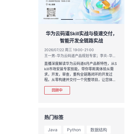
作品三步上朋友
华为云码道Skill实战与极速交付，
智能开发全链路实战
20:00
2026/07/22 周三 19:00-21:00
运营负责人
王一男-华为云码道产品规划专家；李炎-华为云码道产品专家；姜浩-华为云HCDG核心组成员
到企业级开发。不教编
直播深度解读华为云码道6月产品新特性，从S
、有产出、能带走、可炫
kill市场安装专家技能，带你零距离体验从需
求，开发，审查，重构全链路闭环的开发过
程。从零构建并交付一个完整项目，让您体验
从代码提交到服务上线的“极速”之旅。
回顾中
热门标签
Java
Python
数据结构