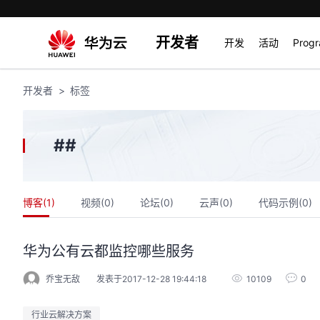
开发者
开发
活动
Prog
开发者
标签
#
#
博客(
1
)
视频(
0
)
论坛(
0
)
云声(
0
)
代码示例(
0
)
华为公有云都监控哪些服务
乔宝无敌
发表于2017-12-28 19:44:18
10109
0
行业云解决方案