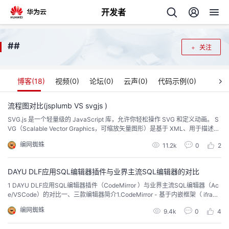
开发者
返
#
#
关注
回
博客(
18
)
视频(
0
)
论坛(
0
)
云声(
0
)
代码示例(
0
)
流程图对比(jsplumb VS svgjs )
SVG.js 是一个轻量级的 JavaScript 库，允许你轻松操作 SVG 和定义动画。 S
个
VG（Scalable Vector Graphics，可缩放矢量图形）是基于 XML、用于描述二
维矢量图形 的一种图形格式。SVG 由 W3C 制定，是一个开放标准。 SVG.js
编网蜘蛛
我
11.2k
0
2
人
中包含了大量用于定义动画的方法，如移动、缩放、旋转、倾斜等，具体可参
阅相 关演示
的
DAYU DLF应用SQL编辑器插件与业界主流SQL编辑器的对比
主
1 DAYU DLF应用SQL编辑器插件（CodeMirror ）与业界主流SQL编辑器（Ac
e/VSCode）的对比一、三款编辑器简介1.CodeMirror - 基于内嵌框架（ iframe
开
页
）的可编辑代码编辑器CodeMirror是一个基于iframe的可编辑源代码编辑器组
编网蜘蛛
9.4k
0
4
件 ，它允许你创建类似相对舒适的源代码编辑器接口(代码内容包括HTML、X
发
H...