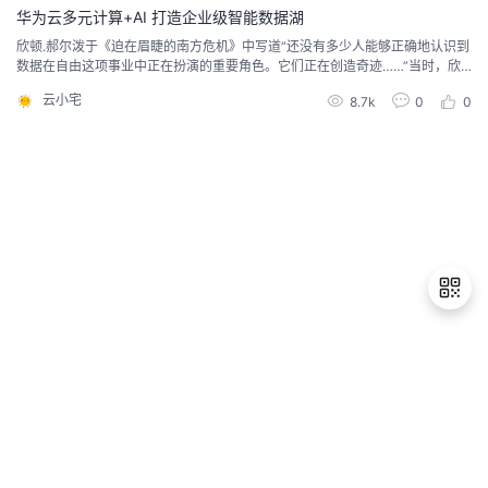
华为云多元计算+AI 打造企业级智能数据湖
者
欣顿.郝尔泼于《迫在眉睫的南方危机》中写道“还没有多少人能够正确地认识到
数据在自由这项事业中正在扮演的重要角色。它们正在创造奇迹……”当时，欣
顿.郝尔泼身处黑人白人不平等的奴隶制社会，他用数据的方式验证南北经济的
我
云小宅
8.7k
0
0
差异去证明黑人的社会价值，从而加速结束奴隶制的存在。如今，我们已然深
知数据在生活生产中扮演着重要角色，那他的本质是什么，如何利用好数据为
的
我
我们创造价值？认识数据，了解多元时代数据的丰富...
博
的
我
客
论
的
我
坛
圈
的
我
子
直
的
我
退
出
我
播
活
的
登
录
我
动
关
的