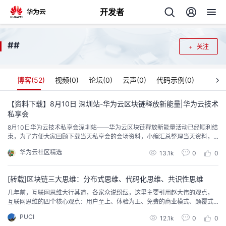
开发者
返
#
#
关注
回
博客(
52
)
视频(
0
)
论坛(
0
)
云声(
0
)
代码示例(
0
)
【资料下载】8月10日 深圳站-华为云区块链释放新能量|华为云技术
私享会
个
8月10日华为云技术私享会深圳站——华为云区块链释放新能量活动已经顺利结
束，为了方便大家回顾下载当天私享会的会场资料，小编汇总整理当天资料，
我
人
欢迎大家阅读下载。
华为云社区精选
13.1k
0
0
的
主
[转载]区块链三大思维：分布式思维、代码化思维、共识性思维
几年前，互联网思维大行其道，各家众说纷纭，这里主要引用赵大伟的观点，
开
页
互联网思维的四个核心观点：用户至上、体验为王、免费的商业模式、颠覆式
创新，九大思维：用户思维、简约思维、极致思维、迭代思维、流量思维、社
PUCI
发
12.1k
0
0
会化思维、大数据思维、平台思维、跨界思维。互联网思维几乎囊括了最好听