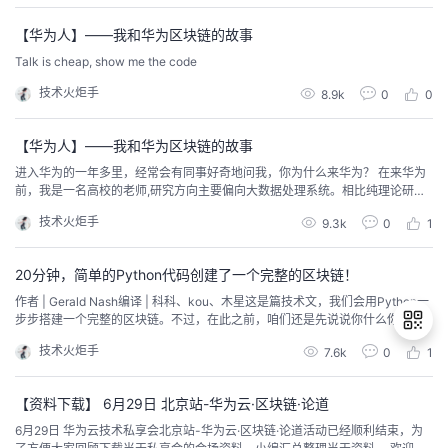
的商业思维，很多实体产业者对此非常不屑，认为过度夸大了互联网而贬低了
传统产业。实际上，很多传统产业或企业也具备这些思维。如...
者
【华为人】——我和华为区块链的故事
Talk is cheap, show me the code
我
技术火炬手
8.9k
0
0
的
我
【华为人】——我和华为区块链的故事
进入华为的一年多里，经常会有同事好奇地问我，你为什么来华为？ 在来华为
博
的
我
前，我是一名高校的老师,研究方向主要偏向大数据处理系统。相比纯理论研
究，我发现自己对新技术快速落地更感兴趣。于是，我从学术界来到工业界
技术火炬手
9.3k
0
1
客
论
的
我
——到了华为。 开启区块链探索之路近年，区块链俨然站在风口浪尖上，被业
界认为可能改变众多行业的商业模式。总结来说，区块链是多种已有技术的集
成创新，主要解决多方信任与高效协同问题。数据以区块（...
20分钟，简单的Python代码创建了一个完整的区块链！
坛
圈
的
我
作者 | Gerald Nash编译 | 科科、kou、木星这是篇技术文，我们会用Python一
步步搭建一个完整的区块链。不过，在此之前，咱们还是先说说你什么你该学
子
直
的
我
习如何从零搭建一个区块链。有人认为区块链是一个「等待问题」的解决方
技术火炬手
7.6k
0
1
案，但毫无疑问，这项新技术是一项计算的奇迹。不过，区块链究竟是什么？
我
播
活
的
我们可以把区块链看做一个公共数据库，其中新数据存储在一个称为区块的容
器中，然后被添加到一条不可更...
退
【资料下载】 6月29日 北京站-华为云·区块链·论道
我
动
关
的
出
6月29日 华为云技术私享会北京站-华为云·区块链·论道活动已经顺利结束，为
登