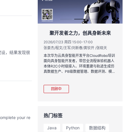
实战与极速交付，
聚开发者之力，创具身新未来
链路实战
2026/07/23 周四 15:00-17:00
张豪杰/程文/王军/刘新春/黄钦开 /张晓天
1:00
2
建设，结果发现很
王一男-华为云码道产品规划专家；李炎-华为云码道产品专家；姜浩-华为云HCDG核心组成员
林
本次华为云具身智能开发平台CloudRobo培训
面向具身智能开发者，带您全流程体验机器人
月产品新特性，从S
从
本体R2C小时级接入、环境重建与轨迹生成仿
带你零距离体验从需
程
真数据生产、PB级数据管理、数据评测、模型
链路闭环的开发过
耀
训推、强化学习和Benchmark一键评测等功
完整项目，让您体验
能，并体验业界主流具身模型应用。
极速”之旅。
回顾中
热门标签
Java
Python
数据结构