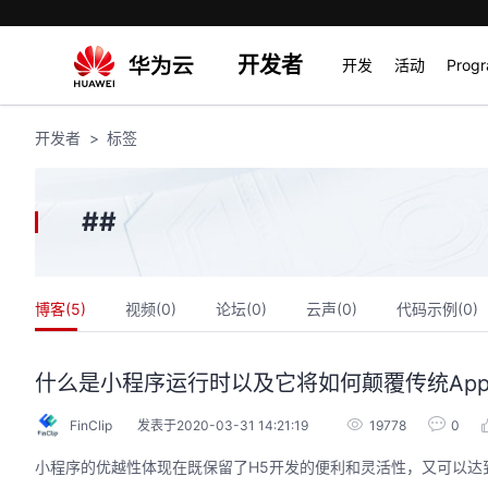
开发者
开发
活动
Prog
开发者
标签
#
#
博客(
5
)
视频(
0
)
论坛(
0
)
云声(
0
)
代码示例(
0
)
什么是小程序运行时以及它将如何颠覆传统Ap
FinClip
发表于2020-03-31 14:21:19
19778
0
小程序的优越性体现在既保留了H5开发的便利和灵活性，又可以达到