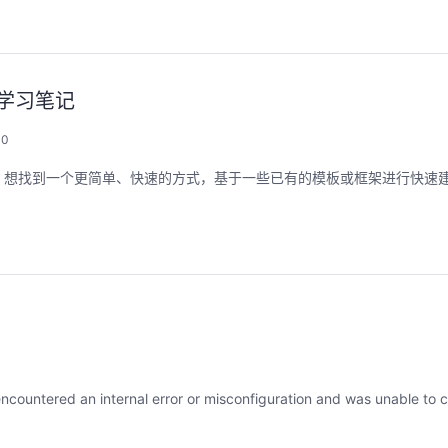
的学习笔记
用码道，让你的AI作品三步上朋友
华为云码道Skill
圈
智能开发全
0
2026/08/04 周二 19:00-20:00
2026/07/22 周三 19:00-2
，想找到一个更简单、快速的方式，基于一些已有的模板或框架进行快速
林华鼎-华为云AI开发者运营负责人
从入门 · 到做AI应用 · 到企业级开发。不教编
直播深度解读华为云码道6
程，只教用AI · 零代码、有产出、能带走、可炫
kill市场安装专家技能，
耀 · 每课人人动手实操
求，开发，审查，重构全
程。从零构建并交付一个
从代码提交到服务上线的“
回顾中
回顾中