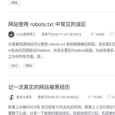
网站
网站使用 robots.txt 中常见的误区
iCoA首席特工
发表于2018-11-24 18:19:03
10682
大家都知道网站可以使用 robots.txt 来控制蜘蛛的抓取，其实我们
w包含的范围超过Disallow，并且位置在Disallow前面。比如有很多人这样写：U
之外的所有页面，禁...
SEO
网站
记一次真实的网站被黑经历
技术火炬手
发表于2018-07-05 09:46:22
13765
0
距离上次被DDOS攻 击已经有10天左右的时间，距离上上次已经
要静下心来，分享一下被黑的那段经历。在叙述经历之前，先简单的介绍一下