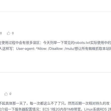
0
0
在使用过程中会有很多误区：今天列举一下常见的robots.txt实际使用中的误
ser-agent: *Allow: /Disallow: /mulu/想让所有蜘蛛抓取本站除
0
记不起具体那一天了，每一次都这么不了了只。然而近期一次相对持久的攻
服务器配置情况：ECS 1核2G内存1MB带宽，Linux系统RDS 2