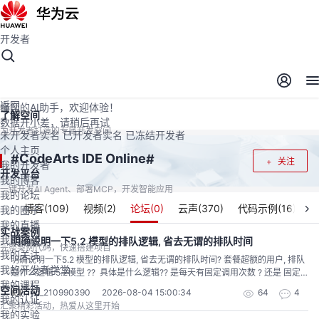
开发者
开发者空间
开发者空间
开发平台
精选服务
云宝助手
返回
懂您的AI助手，欢迎体验！
了解空间
数据开小差，请稍后再试
为开发者打造的专属开发空间
未开发者实名
已开发者实名
已冻结开发者
个人主页
CodeArts IDE Online
#
#
关注
我的开发者
开发平台
我的博客
一键开发AI Agent、部署MCP，开发智能应用
我的论坛
博客(
109
)
视频(
2
)
论坛(
0
)
云声(
370
)
代码示例(
16
)
我的圈子
我的直播
实战案例
我的活动
明确说明一下5.2 模型的排队逻辑, 省去无谓的排队时间
完整案例代码，快速搭建项目
我的关注
明确说明一下5.2 模型的排队逻辑, 省去无谓的排队时间? 套餐超额的用户, 排队
我的开发者学堂
是什么逻辑 5.2模型 ?? 具体是什么逻辑?? 是每天有固定调用次数 ? 还是 固定
我的课程
token 额度?? 还是什么逻辑?? 卡在 排队第一位 从2026年8月4日 09:30:00
空间活动
yd_210990390
2026-08-04 15:00:34
64
4
2026年8月4日 15:00:00 , 已经5个多小时了... 倘若说, 没有机会进.. 就直接否
我的认证
汇聚精彩活动，热爱从这里开始
决掉... 明确说明..
我的实验