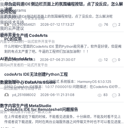
华为云码道IDE侧边栏页面上的氛围编程按钮，点了没反应，怎么解
我的收藏
决呢
我的Programs
空间论坛
我的支持
华为云码道IDE侧边栏页面上的氛围编程按钮，点了没反应，怎么解决呢
技术交流阵地，专家坐堂答疑
我的技术支持
yd_250654621
2026-07-12 17:13:27
76
2
我的云声建议
退出登录
软件开发生产线 CodeArts
PC的应用
内置华为实践的一站式软件开发平台
什么时候PC里面的CodeArts IDE 里的Python能完善了，软件是好使，但是阉
割的有点太严重了吧。牛逼的工程师们加油加油啊！！！
AI平台ModelArts
yd_212180953
2026-07-06 21:30:07
12
0
面向AI开发者的一站式开发平台
codeArts IDE无法创建Python工程
设备型号：MatePad Edge 电脑模式 系统版本：HarmonyOS 6.1.0.125
数据治理中心 DataArts Studio
SP52 CodeArts IDE版本：1.0.17 (1000015) 问题描述：在CodeArts IDE中新
一站式数据开发与治理平台
建一个Python工程/项目，环境只能选择Virtualenv，且解释器列表中一直搜索
yd_251698002
2026-06-11 21:31:08
83
3
不到解释器，阻塞创建Python项目。 ps：视频附件已录制，但这里无法上传，
提示我没有发布权限……
数字内容生产线 MetaStudio
CodeArts IDE for Remoteshell问题报告
提供一站式数字内容生产解决方案
在上传或者说在下载的时候，不能看见进度条，十分麻烦，不能及时看不见上
传或者说下载进度，同时在两台云端服务器之间传输文件时也不可以看见进度
条，使用起来很麻烦，而且不能像mobelXterm一样看到远端服务器的内存占用