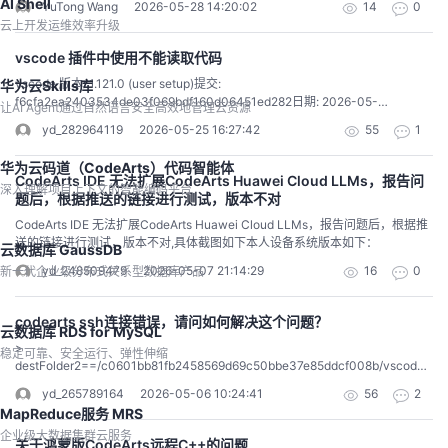
AI Shell
YuTong Wang
2026-05-28 14:20:02
14
0
或者说资源占用，希望官方大大可以解决一下
云上开发运维效率升级
vscode 插件中使用不能读取代码
vscode 版本: 1.121.0 (user setup)提交:
华为云Skills库
f6cfa2ea2403534de03f069bdf160d06451ed282日期: 2026-05-
让AI Agent通过自然语言安全高效地管理云资源
19T11:51:53+02:00Electron: 39.8.8ElectronBuildId: 13870025Chromium:
yd_282964119
2026-05-25 16:27:42
55
1
142.0.7444.265Node.js: 22.22.1V8: 14.2.231.22-electron.0OS:
Windows_NT x64 10.0.26200插件版本 26.4.2问题 访问不到当前项目文件
华为云码道（CodeArts）代码智能体
CodeArts IDE 无法扩展CodeArts Huawei Cloud LLMs，报告问
深入理解项目上下文的智能编码平台
题后，根据推送的链接进行测试，版本不对
CodeArts IDE 无法扩展CodeArts Huawei Cloud LLMs，报告问题后，根据推
送的链接进行测试，版本不对,具体截图如下本人设备系统版本如下：
云数据库 GaussDB
yd_248509479
2026-05-07 21:14:29
16
0
新一代企业级分布式关系型数据库产品
codearts ssh连接错误，请问如何解决这个问题？
云数据库 RDS for MySQL
>
稳定可靠、安全运行、弹性伸缩
destFolder2==/c0601bb81fb2458569d69c50bbe37e85ddcf008b/vscode-
server.tar.gz== > 3d62974b19ce:trigger_server_download_end> Waiting
yd_265789164
2026-05-06 10:24:41
56
2
for client to transfer server archive...> Waiting for /home/simcom/.codearts-
MapReduce服务 MRS
doer-for-coding-server/bin/c0601bb81fb2458569>
企业级大数据集群云服务
9d69c50bbe37e85ddcf008b/vscode-server.tar.gz.done and vscode-
关于鸿蒙版CodeArts远程C++的问题