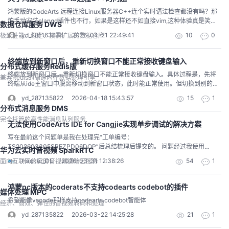
server.tar.gz to exi> ist[10:10:06.781] Got request to download on client for
鸿蒙版的CodeArts 远程连接Linux服务器C++连个实时语法检查都没有吗？那
{"artifact":"server-linux-x64","destPath":"/home/simcom/.codearts-doer-
怕手动安装clangd插件也不行，如果是这样还不如直接vim,这种体验真是笑死
for-coding-
数据仓库服务 DWS
个人
server/bin//c0601bb81fb2458569d69c50bbe37e85ddcf008b/vscode-
yd_281163484
2026-04-21 22:49:41
10
0
极致性能、稳定、按需扩展的数据仓库
server.tar.gz"}[10:10:06.781] Downloading VS Code server locally...
[10:10:06.794] >>[10:10:06.912] Resolver error: Error: Server returned 404
at asTextOrError (vscode-file://vscode-
终端放到新窗口后，重新切换窗口不能正常接收键盘输入
分布式缓存服务Redis版
app/d:/Program%20Files/CodeArts%20Agent/resources/app/out/vs/workb
终端放到新窗口后，重新切换窗口不能正常接收键盘输入。具体过程是，先将
兼容Redis的高速内存数据处理引擎
ench/workbench.desktop.main.js:214811:11) at
终端从ide主窗口中脱离移动到新窗口状态，此时能正常使用。但切换到别的
DownloadService2.download (vscode-file://vscode-
app（非codearts ide）窗口如浏览器，再切回终端窗口，则不能通过键盘输入
app/d:/Program%20Files/CodeArts%20Agent/resources/app/out/vs/workb
yd_287135822
2026-04-18 15:43:57
15
1
任何信息，但鼠标能控制移动窗口，通过鼠标点击‘+’图标能创建新的终端tab且
ench/workbench.desktop.main.js:421362:29)[10:10:06.914] ------
分布式消息服务 DMS
输入功能正常，但无论如何老的终端tab都不能通过键盘使用。唯一
完全托管的高性能消息队列服务
workaround是先切换到任何一个codearts ide窗口，再切换到终端窗口，此时
无法使用CodeArts IDE for Cangjie实现单步调试的解决方案
所有老的tab才都能通过键盘正常使用。 注：本codearts ide以将终端的复制粘
写在最前这个问题单是我在处理完“工单编号：
贴键盘快捷键改为了ctrl+c/ctrl+v，不确定是否会引起这个bug。
TS202603305SRFZPD06DOP”后总结梳理后提交的。 问题经过我使用
华为云实时音视频 SparkRTC
CodeArts IDE for Cangjie发现通过插件市场里安装的仓颉配套插件无法实现
Hacker_DL
2026-03-31 12:38:26
54
1
面向互联网的实时音视频通信云服务
debug操作。工单老师先带着我做了如下检查：检查了Cangjie SDK的环境变量
我的Cangjie SDK环境变量配置如下，一切正常。但，IDE单步调试报错参考
CodeArts IDE for Cangjie的使用文档同时，老师也让我参考《开始使用
鸿蒙pc版本的coderats不支持codearts codebot的插件
媒体处理 MPC
CodeArts IDE for Cangjie》这篇文档的指导进行配置。但是我发现IDE单步调
希望能像vscode那样支持codearts codebot智能体
试还是报错。检查Python环境变量检查了Python的本地环境变量配置，没发现
经济、高效、弹性的音视频转码和处理
问题。打开命令行，输入Python后，可以看到Python3.11.9可以在命令行中启
yd_287135822
2026-03-22 14:25:28
21
1
动，说明Python没问题 问题处理结论最后，在远程协助下确认，问题是由于插