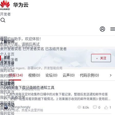
开发者
开发者空间
开发者空间
开发平台
精选服务
云宝助手
返回
懂您的AI助手，欢迎体验！
了解空间
数据开小差，请稍后再试
为开发者打造的专属开发空间
未开发者实名
已开发者实名
已冻结开发者
个人主页
#
#
关注
我的开发者
开发平台
我的博客
一键开发AI Agent、部署MCP，开发智能应用
我的论坛
博客(
34
)
视频(
0
)
论坛(
0
)
云声(
0
)
代码示例(
0
)
我的圈子
我的直播
实战案例
我的活动
OBS对象下载记录邮件通知工具
完整案例代码，快速搭建项目
我的关注
1 工具作用每天定时收集昨日桶中的对象下载记录，整理后发送通知邮件给客
我的开发者学堂
户，使客户能直观看到数据下载情况。2 效果展示收到的邮件效果图3 使用前准
我的课程
备工具使用前需要有如下3方面准备：1) 需要给想记录下载情况的桶配置Loggi
空间活动
chongchongly
8.0k
0
1
我的认证
ng功能 2) 需要在console上同一region配置SMN下载Topic（邮件），并增加
汇聚精彩活动，热爱从这里开始
订阅者（即收件人邮箱地址）3) ...
我的实验