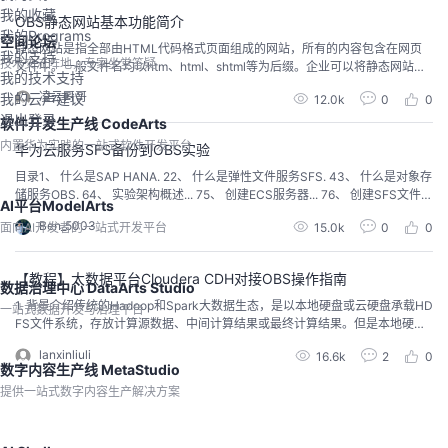
我的收藏
OBS静态网站基本功能简介
我的Programs
空间论坛
静态网站是指全部由HTML代码格式页面组成的网站，所有的内容包含在网页
我的支持
技术交流阵地，专家坐堂答疑
文件中。一般文件名均以htm、html、shtml等为后缀。企业可以将静态网站文
我的技术支持
件存储在OBS中，且可以配置成静态网站托管模式，启用该功能后，能够自动
凌云哥哥
我的云声建议
12.0k
0
0
跳转至指定的索引页面和错误页面。下面简单介绍一下，如何在华为云OBS上
退出登录
使用静态网站托管功能。步骤一：登陆OBS控制台或者使用OBS客户端工具OB
软件开发生产线 CodeArts
S Browser。本次使用O...
内置华为实践的一站式软件开发平台
华为云服务SFS备份到OBS实验
目录1、 什么是SAP HANA. 22、 什么是弹性文件服务SFS. 43、 什么是对象存
储服务OBS. 64、 实验架构概述... 75、 创建ECS服务器... 76、 创建SFS文件系
AI平台ModelArts
统... 77、 挂载共享文件存储SFS. 88、 创建OBS对象存储服务... 89、 配置obs
Ben_5003
面向AI开发者的一站式开发平台
15.0k
0
0
util和AK/SK. 910、 手动测试上传文件到OBS....
【教程】大数据平台Cloudera CDH对接OBS操作指南
数据治理中心 DataArts Studio
1. 背景介绍传统的Hadoop和Spark大数据生态，是以本地硬盘或云硬盘承载HD
一站式数据开发与治理平台
FS文件系统，存放计算源数据、中间计算结果或最终计算结果。但是本地硬盘
的成本高，扩容困难，而云硬盘的成本较高，扩容较方便。华为云对象存储服
lanxinliuli
16.6k
2
0
务可以提供稳定、安全、高效、易用的云存储服务，具有高性能、低成本的优
数字内容生产线 MetaStudio
势，无扩容问题。同时可以与Hadoop和Spark大数据生态进行对接，为用户提
提供一站式数字内容生产解决方案
供计算存储分离的大数据...