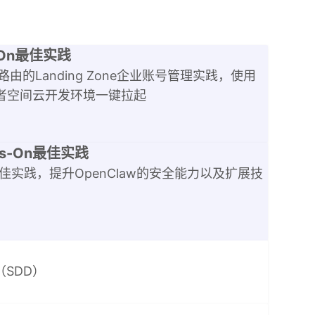
s-On最佳实践
由的Landing Zone企业账号管理实践，使用
发者空间云开发环境一键拉起
ds-On最佳实践
最佳实践，提升OpenClaw的安全能力以及扩展技
SDD）