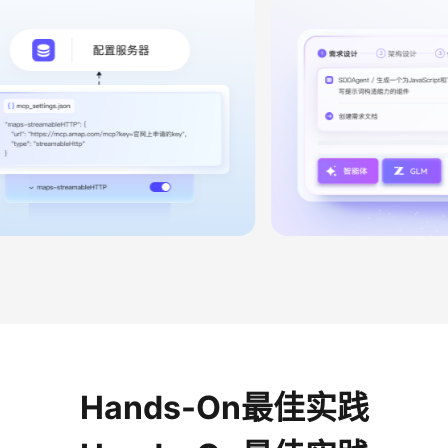
Hands-On最佳实践