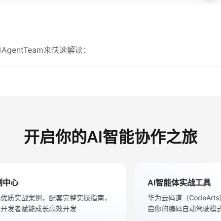
entTeam来快速解读：
开启你的AI智能协作之旅
例中心
AI智能体实战工具
选优质实战案例，配套完整实操指南，
华为云码道（CodeAr
力开发者赋能成长高效开发
启你的编码自动驾驶模