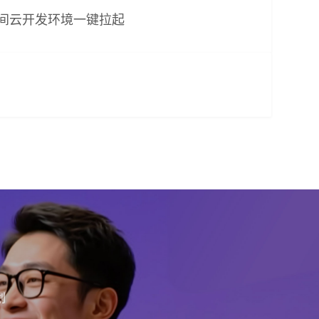
者空间云开发环境一键拉起
划