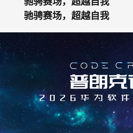
驰骋赛场，超越自我
驰骋赛场，超越自我