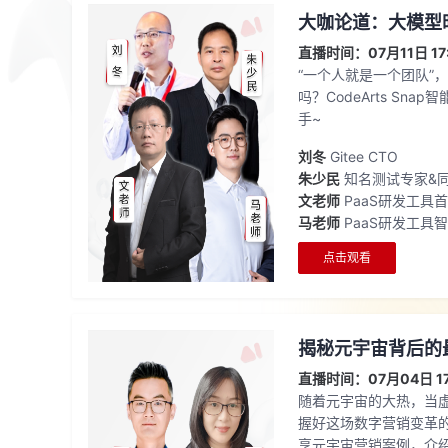
大咖论道：大模型
直播时间：07月11日 17:
“一个人就是一个团队”，
吗？CodeArts Sn
手~
刘冬
Gitee CTO
朱少民
知名测试专家&
文老师
PaaS研发工具
马老师
PaaS研发工具
点击观看
揭秘元宇宙背后的
直播时间：07月04日 17:
随着元宇宙的大热，当
握好这场数字营销变革
享元宇宙营销案例，介