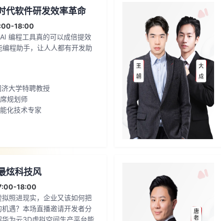
时代软件研发效率革命
00-18:00
AI 编程工具真的可以成倍提效
ap智能编程助手，让人人都有开发助
同济大学特聘教授
首席规划师
智能化技术专家
最炫科技风
00-18:00
虚拟照进现实，企业又该如何把
的机遇？本场直播邀请开发者分
绍华为云3D虚拟空间生产平台能