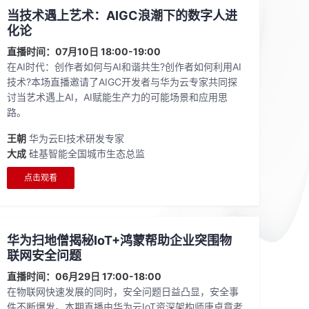
当技术遇上艺术：AIGC浪潮下的数字人进
化论
直播时间：07月10日 18:00-19:00
在AI时代：创作者如何与AI和谐共生?创作者如何利用AI
技术?本场直播邀请了AIGC开发者与华为云专家共同探
讨当艺术遇上AI，AI赋能生产力的可能场景和应用思
路。
王朝
华为云EI技术研发专家
大成
硅基智能全国城市生态总监
点击观看
华为扫地僧揭秘IoT+鸿蒙帮助企业突围物
联网安全问题
直播时间：06月29日 17:00-18:00
在物联网快速发展的同时，安全问题日益凸显，安全事
件不断爆发。本期直播由华为云IoT资深架构师唐卓章老