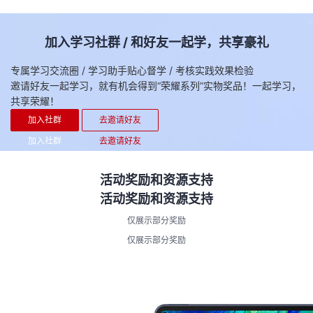
持
建
证
实
的
议
加入学习社群 / 和好友一起学，共享豪礼
验
收
专属学习交流圈 / 学习助手贴心督学 / 考核实践效果检验
藏
邀请好友一起学习，就有机会得到“荣耀系列”实物奖品！一起学习，
共享荣耀！
加入社群
去邀请好友
加入社群
去邀请好友
活动奖励和资源支持
活动奖励和资源支持
仅展示部分奖励
仅展示部分奖励