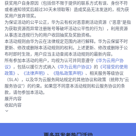
获奖用户自身原因（包括但不限于提供的联系方式有误、身份不符
或者通知领奖后超过30天未领取等）造成奖品无法发送的，视为获
奖用户放弃领奖。
为保证活动的公平公正，华为云有权对恶意刷活动资源（“恶意”是指
为获取资源而异常注册账号等破坏活动公平性的行为），利用资源
从事违法违规行为的用户收回抽奖及奖励资格。
本活动规则由华为云在法律规定范围内进行解释。华为云保留不时
更新、修改或删除本活动规则的权利。上述更新、修改或删除于公
布时即时生效，用户应当主动查阅本活动规则的最新内容。
所有参加本活动的用户，均视为认可并同意遵守
《华为云用户协
议》
，包括以援引方式纳入
《华为云用户协议》
的
《可接受的使用
政策》
、
《法律声明》
、
《隐私政策声明》
、相关服务等级协议
（SLA），以及华为云服务网站规定的其他协议和政策（统称为“云
服务协议”）的约束。如果您不同意本活动规则和云服务协议的条
款，请勿参加本活动。
展开内容
收起内容
更多开发者热门活动