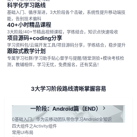
科学化学习路线
者
基础入门、循序渐进，3大阶段各个击破，系统性提升移动端技
能，告别技术偏科
40+小时精品课程
我
3大阶段/40+节精品视频课程，学练结合，知识点快速吸收
项目源码+coding分享
的
我
学习资料包/云端开发工具/项目源码分享，学练结合，稳步提升
跟踪式教学计划
博
的
我
专属学习社群/学习助手贴心督学与提醒/随堂测验+模块考核检
测，教辅相伴，学习无忧，免费报名，还有奖品！
客
论
的
我
坛
圈
的
我
3大学习阶段路线清晰掌握容易
子
直
的
我
一阶段：Android篇（END）
我
播
活
的
0基础入门，华为云移动团队带你学习Android全知识
四大组件之Activity组件
我
动
关
的
常用UI布局