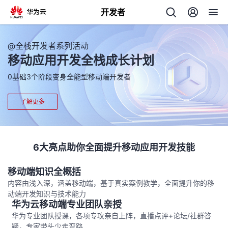
开发者
返
@全栈开发者系列活动
回
移动应用开发全栈成长计划
0基础3个阶段变身全能型移动端开发者
了解更多
个
我
人
6大亮点助你全面提升移动应用开发技能
的
移动端知识全概括
主
内容由浅入深，涵盖移动端，基于真实案例教学，全面提升你的移
动端开发知识与技术能力
开
页
华为云移动端专业团队亲授
华为专业团队授课，各项专攻亲自上阵，直播点评+论坛/社群答
发
疑，专家带头少走弯路