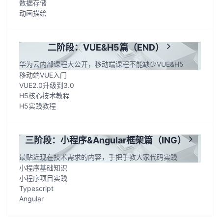
数据存储
我
注
的
开
动画描绘
的
Programs
发
二阶段：VUE&H5篇（END）
支
者
华为云内部课程大公开，移动端课程不能缺少VUE&H5
移动端VUE入门
持
学
VUE2.0升级到3.0
H5核心技术教程
H5实践教程
我
堂
的
我
我
三阶段：小程序&Angular框架篇（ING）
技
的
的
我
最贴近现在技术需求的内容，手把手教大家代码实践
小程序基础知识
术
云
小程序项目实践
课
的
我
Typescript
Angular
支
声
程
认
的
我