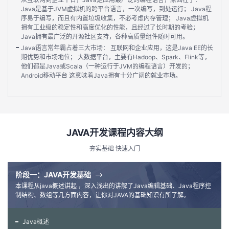
持
建
证
实
的
Java是基于JVM虚拟机的跨平台语言，一次编写，到处运行； Java程
序易于编写，而且有内置垃圾收集，不必考虑内存管理； Java虚拟机
拥有工业级的稳定性和高度优化的性能，且经过了长时期的考验；
议
验
收
Java拥有最广泛的开源社区支持，各种高质量组件随时可用。
Java语言常年霸占着三大市场： 互联网和企业应用，这是Java EE的长
藏
期优势和市场地位； 大数据平台，主要有Hadoop、Spark、Flink等，
他们都是Java或Scala（一种运行于JVM的编程语言）开发的；
Android移动平台 这意味着Java拥有十分广阔的就业市场。
JAVA开发课程内容大纲
夯实基础 快速入门
阶段一：JAVA开发基础
本课程从java概述讲起 ，深入浅出的讲解了Java编辑基础、Java程序控
制结构、数组等几方面内容，让你对JAVA的基础知识有所了解。
Java概述