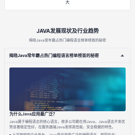
大
我
注
的
开
的
Programs
发
JAVA发展现状及行业趋势
支
者
揭晓Java常年霸占热门编程语言榜单榜首的秘密
持
学
揭晓Java常年霸占热门编程语言榜单榜首的秘密
我
堂
的
我
我
技
的
的
我
术
云
课
的
我
为什么Java应用最广泛？
Java属于编程语言的核心语言，很多公司都在用Java，Java语言开发优
支
声
程
认
的
我
势显著稳定性好，在服务器端Java发挥高性能、安全稳健的特性。
从互联网到企业平台，Java是应用最广泛的编程语言，原因在于：