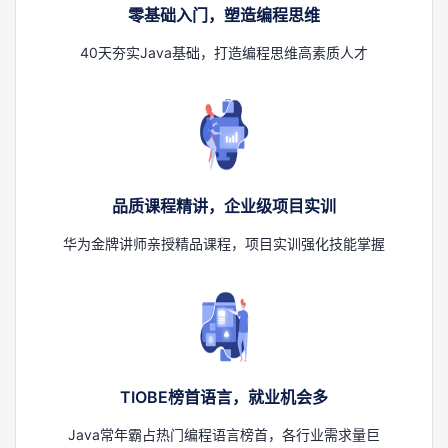
零基础入门，塑造编程思维
者
40天夯实Java基础，打造编程思维高素质人才
我
的
我
博
的
我
品质课程精讲，企业级项目实训
客
论
的
我
华为金牌讲师亲授精品课程，项目实训强化技能掌握
坛
圈
的
我
子
直
的
我
我
播
活
的
TIOBE榜首语言，就业机会多
我
动
关
的
Java常年霸占热门编程语言榜首，各行业需求量巨