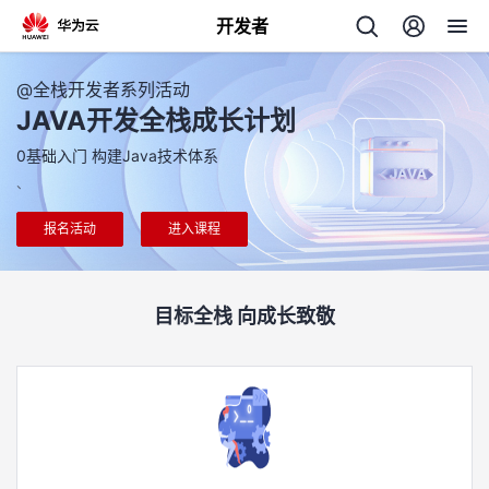
开发者
返
@全栈开发者系列活动
回
JAVA开发全栈成长计划
0基础入门 构建Java技术体系
、
报名活动
进入课程
个
我
人
目标全栈 向成长致敬
的
主
开
页
发