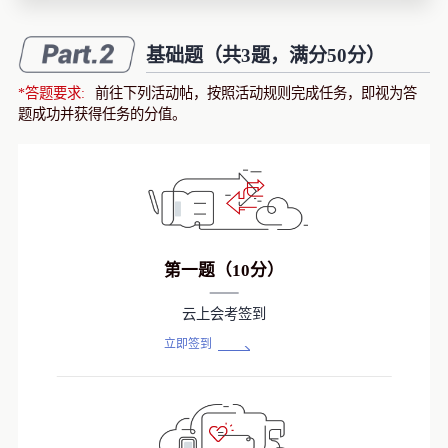
注
我
的
开
基础题（共3题，满分50分）
的
Programs
发
*答题要求:
前往下列活动帖，按照活动规则完成任务，即视为答
题成功并获得任务的分值。
支
者
持
学
我
堂
第一题（10分）
的
我
我
云上会考签到
技
的
的
我
立即签到
术
云
课
的
我
支
声
程
认
的
我