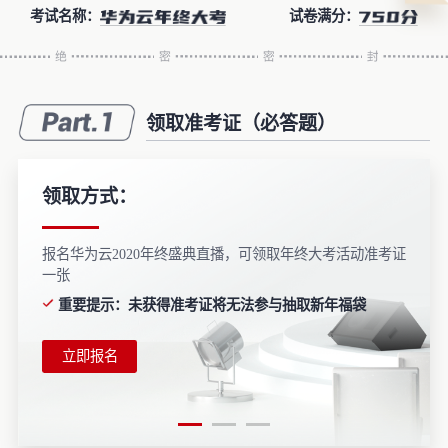
考试名称：
试卷满分：
者
我
领取准考证（必答题）
的
我
博
的
我
领取方式：
客
论
的
我
报名华为云2020年终盛典直播，可领取年终大考活动准考证
一张
坛
圈
的
我
重要提示：未获得准考证将无法参与抽取新年福袋
子
直
的
我
立即报名
播
活
的
我
动
关
我
的