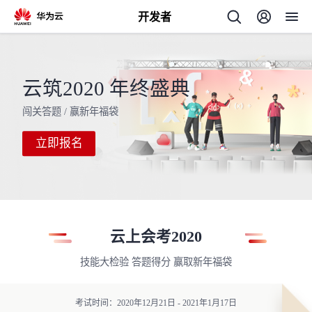
开发者
返
回
云筑2020 年终盛典
闯关答题 / 赢新年福袋
立即报名
个
我
人
的
云上会考2020
主
技能大检验 答题得分 赢取新年福袋
开
页
发
考试时间：2020年12月21日 - 2021年1月17日