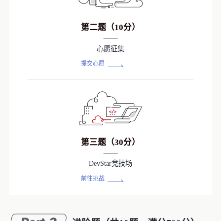
持
建
证
实
的
第二题（10分）
议
验
收
心愿征集
藏
提交心愿
第三题（30分）
DevStar竞技场
前往挑战