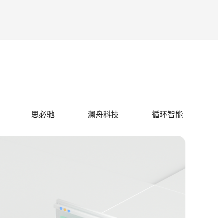
思必驰
澜舟科技
循环智能