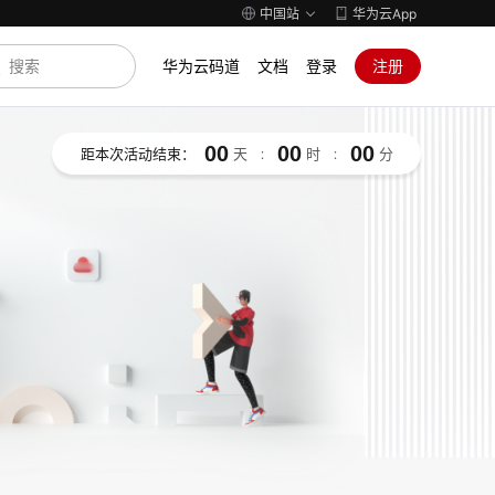
中国站
华为云App
华为云码道
文档
登录
注册
00
00
00
距本次活动结束：
天
:
时
:
分