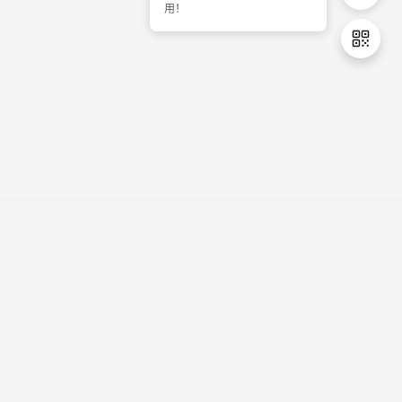
用！
开发者变现
掌握最新动态
云商店
CSDN专区
教育专区
知乎
企业通用专区
开源中国
51CTO