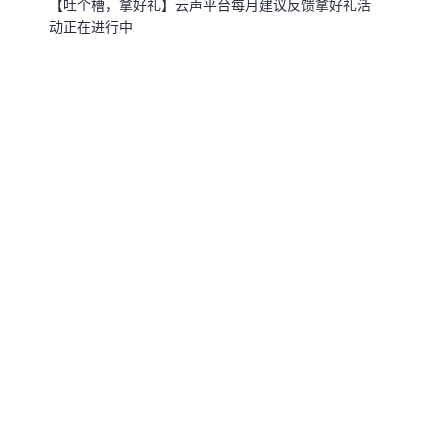
【吐个槽，拿好礼】云声平台每月建议反馈拿好礼活
动正在进行中