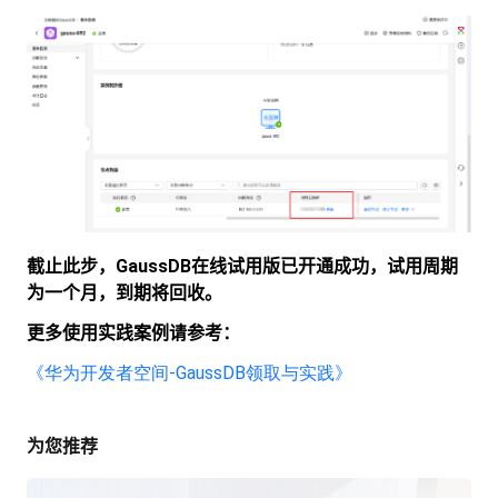
截止此步，
GaussDB
在线试用版已开通成功，试用周期
为一个月，到期将回收。
更多使用实践案例请参考：
《
华为开发者空间
-GaussDB
领取与实践》
为您推荐