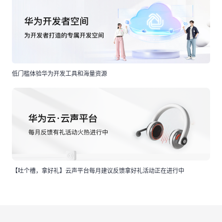
低门槛体验华为开发工具和海量资源
【吐个槽，拿好礼】云声平台每月建议反馈拿好礼活动正在进行中