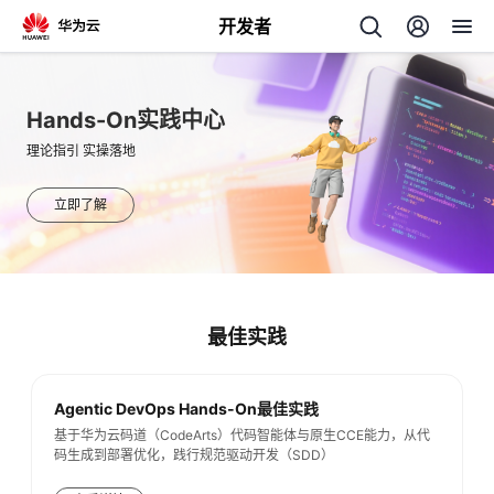
开发者
返
回
Hands-On实践中心
理论指引 实操落地
立即了解
个
我
人
最佳实践
的
主
Agentic DevOps Hands-On最佳实践
开
页
基于华为云码道（CodeArts）代码智能体与原生CCE能力，从代
码生成到部署优化，践行规范驱动开发（SDD）
发