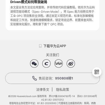
Driven模式如何帮我破局
本文是业务方法论应用案例，并非传统代码实操教程。依托华为云码
道规范驱动模式（Spec-Driven Mode），将 Spec 能力创新应用于
工业 OPC 项目售前全流程。通过自定义规范约束、标准化拆解模板
和固定工作流，快速梳理模糊需求、锁定项目边界、前置排查风险、
实现模块化报价，顺利拿下首个 OPC 项目。
下载华为云APP
关注我们
售前咨询：
950808转1
法律条文
隐私政策
退
出
©2026 Huaweicloud.com 版权所有
黔ICP备20004760号-14
苏B2-20130048号
A2.B1.B2-20070312
登
增值电信业务经营许可证：B1.B2-20200593 | 代理域名注册服务机构：新网、西数