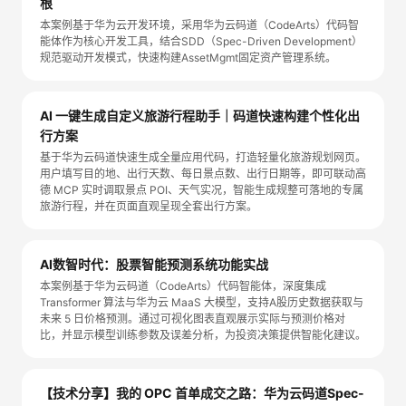
根
持
建
证
实
的
本案例基于华为云开发环境，采用华为云码道（CodeArts）代码智
能体作为核心开发工具，结合SDD（Spec-Driven Development）
议
验
收
规范驱动开发模式，快速构建AssetMgmt固定资产管理系统。
藏
AI 一键生成自定义旅游行程助手｜码道快速构建个性化出
行方案
基于华为云码道快速生成全量应用代码，打造轻量化旅游规划网页。
用户填写目的地、出行天数、每日景点数、出行日期等，即可联动高
德 MCP 实时调取景点 POI、天气实况，智能生成规整可落地的专属
旅游行程，并在页面直观呈现全套出行方案。
AI数智时代：股票智能预测系统功能实战
本案例基于华为云码道（CodeArts）代码智能体，深度集成
Transformer 算法与华为云 MaaS 大模型，支持A股历史数据获取与
未来 5 日价格预测。通过可视化图表直观展示实际与预测价格对
比，并显示模型训练参数及误差分析，为投资决策提供智能化建议。
【技术分享】我的 OPC 首单成交之路：华为云码道Spec-