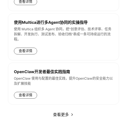
查看详情
者
使用Multica进行多Agent协同的实操指导
我
使用 Multica 组织多 Agent 协同，把“创意评估、技术评审、任务
拆解、开发执行、测试发布、验收归档”串成一条可持续运行的流
的
我
程。
博
的
我
查看详情
客
论
的
我
OpenClaw开发者最佳实践指南
坛
圈
的
我
OpenClaw 使用与配置的最佳实践，提升OpenClaw的安全能力以
及扩展技能
子
直
的
我
查看详情
我
播
活
的
查看更多
我
动
关
的