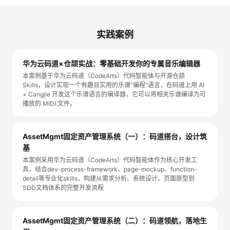
我
注
的
开
实践案例
的
Programs
发
支
者
华为云码道×仓颉实战：零基础开发你的专属音乐编辑器
本案例基于华为云码道（CodeArts）代码智能体与开源仓颉
持
Skills，设计实现一个有趣且实用的乐谱“编程”语言，在码道上用 AI
学
+ Cangjie 开发这个乐谱语言的编译器，它可以将相关乐谱编译为可
播放的 MIDI 文件。
我
堂
的
我
AssetMgmt固定资产管理系统（一）：码道搭台，设计筑
我
基
技
的
本案例采用华为云码道（CodeArts）代码智能体作为核心开发工
的
我
具，结合dev-process-framework、page-mockup、function-
detail等专业化skills，构建从需求分析、系统设计、页面原型到
术
云
课
的
我
SDD文档体系的完整开发流程
支
声
程
认
的
我
AssetMgmt固定资产管理系统（二）：码道领航，落地生